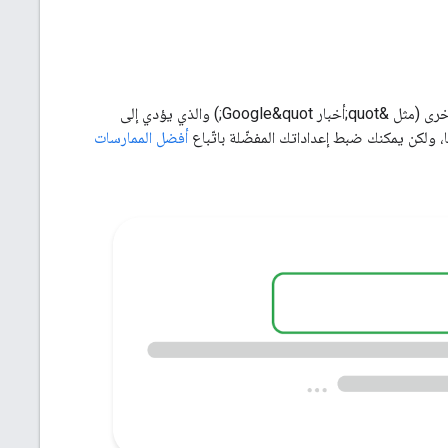
هو العنوان الخاص بنتيجة بحث على &quot;بحث Google&quot; ومواقع إلكترونية أخرى (مثل &quot;أخبار Google&quot;) والذي يؤدي إلى
أفضل الممارسات