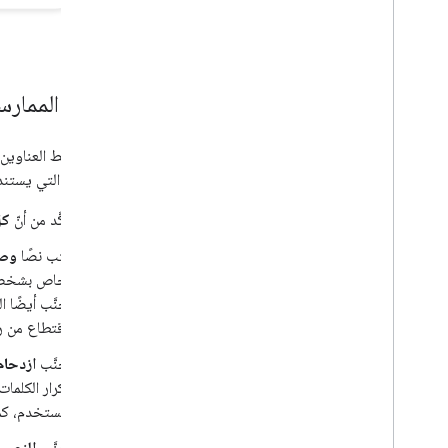
رصد الأخطاء وتصحيحها
دلائل متعلّقة بموقع إلكتروني محدّد
أفضل الممارسا
تمثّل روابط العناوي
الأساسية التي يستند
تأكَّد من أنّ
كل
اكتب نصًا
وصف
الخاص بشخص 
تجنَّب أيضًا
الاقتطاع من رابط العنوان في نتيج
تجنَّب
ازدحام
لتكرار الكلما
المستخدم، كم
تجنَّب
النص ا