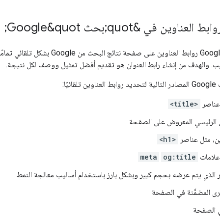
ناوين في &quot;بحث Google&quot;
ينشئ محرّك بحث Google روابط العنا
يب. والهدف من إنشاء رابط العنوان هو تقديم أفضل تمثيل ووصف لكل نتيجة.
يًا:
عناصر
<title>
ئي الرئيسي المعروض على الصفحة
ين، مثل عناصر
<h1>
علامات
og:title
meta
ر الذي يتم عرضه بحجم كبير وبشكل بارز باستخدام أساليب معالجة النمط
ى المضمَّنة في الصفحة
ي الصفحة