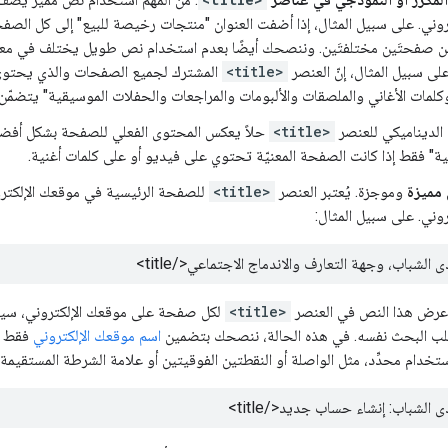
روني. على سبيل المثال، إذا أضفت العنوان "منتجات رخيصة للبيع" إلى كل الصف
ين صفحتَين مختلفتَين. وننصحك أيضًا بعدم استخدام نص طويل يختلف في معلو
على سبيل المثال، إنّ العنصر
<title>
المشترك لجميع الصفحات والذي يحتوى ع
لمات الأغاني والملصقات والألبومات والمراجعات والحفلات الموسيقية" يتضمّن ا
ل الديناميكي للعنصر
<title>
حلاً يعكس المحتوى الفعلي للصفحة بشكل أفضل.
ية" فقط إذا كانت الصفحة المعنيّة تحتوي على فيديو أو على كلمات أغنية.
 مميزة
وموجزة. يُعتبر العنصر
<title>
للصفحة الرئيسية في موقعك الإلكترون
وني. على سبيل المثال:
ى الشباب، وجهة التعارف والاندماج الاجتماعي
</title>
 عرض هذا النص في العنصر
<title>
لكل صفحة على موقعك الإلكتروني، سيب
طلب البحث نفسه. في هذه الحالة، ننصحك بتضمين
اسم موقعك الإلكتروني
فقط ف
تخدام محدِّد، مثل الواصلة أو النقطتين الفوقيتين أو علامة الشرطة المستقيمة.
ى الشباب: إنشاء حساب جديد
</title>