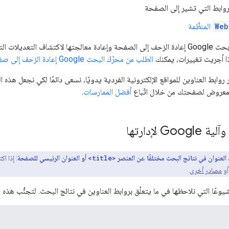
وابط التي تشير إلى الصفحة
Web
المنظَّمة
تذكَّر أنّه على محرّك بحث Google إعادة الزحف إلى الصفحة وإعادة معالجتها لاكت
ذا أجريت تغييرات، يمكنك
الطلب من محرّك البحث Google إعادة الزحف إلى صفحاتك
يير روابط العناوين للمواقع الإلكترونية الفردية يدويًا، نسعى دائمًا لكي نجعل ه
المعروض لصفحتك من خلال اتّباع
أفضل الممارسات
.
G لإدارتها
العنوان في نتائج البحث مختلفًا عن العنصر
<title>
أو العنوان الرئيسي للصفحة
: إذا اك
أو
مصادر أخرى
.
يوعًا التي نلاحظها في ما يتعلّق بروابط العناوين في نتائج البحث. لتجنُّب هذه ال