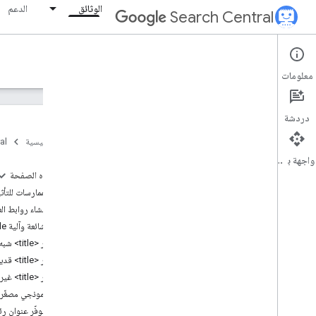
الوثائق
الدعم
Search Central
Documentation
معلومات
مقدمة
دردشة
أساسيات "بحث Google"
الصفحة الرئيسية
al
واجهة برمجة التطبيقات
أساسيات تحسين محركات البحث
على هذه الصفحة
أفضل الممارسات للتأثي
الزحف والفهرسة
طريقة إنشاء روابط العناوين في &ot
مشاكل شائعة وآلية Google لإدارتها
الترتيب وشكل الظهور في البحث
عناصر <title> شبه فارغة
نظرة عامة
عناصر <title> قديمة
ميزات تستخدم الذكاء الاصطناعي
عناصر <title> غير دقيقة
سطور التواريخ المقدَّرة
نص نموذجي مصغّر في 
الرموز المفضّلة
عدم توفّر عنوان 
المقتطفات المميزة