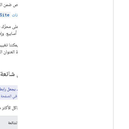
النص ضمن الر
بيانات
Site
إلى بضعة أسابيع. وإ
مع أنّه لا يمكننا تغ
جودة رابط العنوان 
مشاكل شائعة وآلية oogle
السبب الذي قد يجعل رابط 
أو النصوص الواردة في الصفحة 
إليك المشاكل الأكثر ش
المشاكل الشائعة