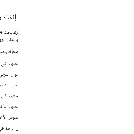
طريقة إنشاء روابط الع
والتي تظهر على الو
يستخدم محرّك بحث Google المصادر التالية لتحديد روابط العناوين تلقائ
المحتوى في 
العنوان المر
عناصر العناو
المحتوى في 
المحتوى الآخ
النصوص الأخر
نص الرابط ف