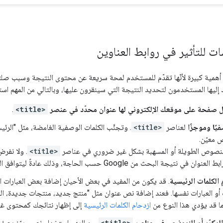
ت للتأثير في روابط العناوين
ن أهمية كبيرة لأنّها تقدّم للمستخدم لمحة سريعة عن محتوى النتيجة وسبب صلتها
 إليها المستخدمون لتحديد النتيجة التي سينقرون عليها، وبالتالي من المهم 
 صفحة على موقعك الإلكتروني لها عنوان محدّد في عنصر
<title>
.
يًا وموجزًا
لعناصر
<title>
. وتجنَّب الكلمات الوصفية الغامضة، مثل "الر
معيّن.
 النصوص الطويلة أو المسهبة بشكل غير ضروري في عناصر
<title>
. ولا نفر
ة البحث من Google حسب الحاجة، وذلك عادةً ليتوافق الرابط مع عرض الجهاز المستخدَم.
 الكلمات الرئيسية
. قد يكون من المفيد في بعض الأحيان إضافة بعض العبارات 
ت أو العبارات نفسها. فعند إضافة نص عنوان مثل "منتج جديد، منتجات جديدة، ال
ا قد يؤدي هذا النوع من
ازدحام الكلمات الرئيسية
إلى إظهار نتائجك كمحتوى غير مرغوب فيه
لمكرّر أو النموذجي في عناصر
<title>
. من المهم استخدام نص مميّز ي