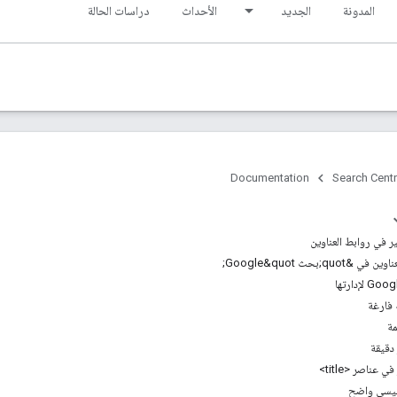
المدونة
الجديد
الأحداث
دراسات الحالة
Documentation
Search Centr
ر في روابط العناوين
qu;بحث Google&quot;
عناصر <title>
رئيسي واضح