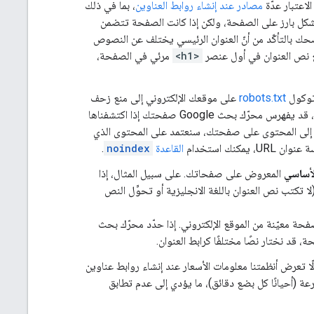
مصادر عند إنشاء روابط العناوين
، بما في ذلك
شكل بارز على الصفحة، ولكن إذا كانت الصفحة تتضمن
صحك بالتأكّد من أنّ العنوان الرئيسي يختلف عن النصوص
ضع نص العنوان في أول عنصر
<h1>
مرئي في الصفحة،
توكول
robots.txt
على موقعك الإلكتروني إلى منع زحف
محرّك البحث Google إلى صفحاتك، ولكنه لا يؤدي دائمًا إلى منع فهرستها. على سبيل المثال، قد يفهرس محرّك بحث Google صفحتك إذا اكتشفناها
ول إلى المحتوى على صفحتك، سنعتمد على المحتوى الذي
نك استخدام
القاعدة
noindex
.
لأساسي
المعروض على صفحاتك. على سبيل المثال، إذا
لا تكتب نص العنوان باللغة الانجليزية أو تحوِّل النص
تابة في صفحة معيّنة من الموقع الإلكتروني. إذا حدّد محرّك بحث
، قد نختار نصًا مختلفًا كرابط العنوان.
ح ألّا تعرض أنظمتنا معلومات الأسعار عند إنشاء روابط عناوين
ة (أحيانًا كل بضع دقائق)، ما يؤدي إلى عدم تطابق