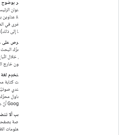
أشِر بوضوح إ
العنوان الرئ
عدّة عناوين ب
الأخرى في الص
وما إلى ذلك).
احرص على عد
من خلال اتّب
يكون خارج الصفح
استخدِم لغة 
تمت كتابة مح
الهندي صوتيًا
Google أنّ عنصر
يجب ألا تتض
خاصة بصفحات ا
المعلومات الظ