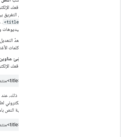
موقعك الإلكت
من التفريق ب
<title>
. 
الفيديوهات وك
ويُعدّ التعدي
و"كلمات الأغن
أنشِئ عناوين
موقعك الإلكتر
<title>
منتد
مع ذلك، عند
الإلكتروني ل
بقية النص باس
<title>
منتد