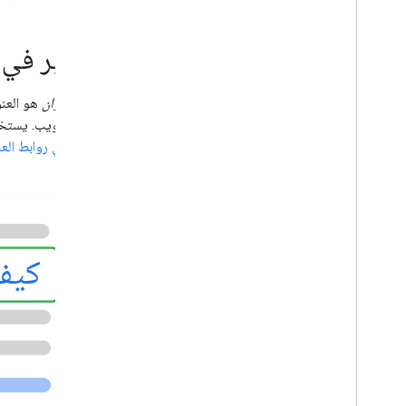
العينات المرنة
اقتراحات من Google
التأثير في
الصور
ميزات محلية
رابط العنوان
تجربة الصفحة
صفحة الويب. يستخدم محرّك بحث Google عددًا من المصادر المختلفة لتحديد رابط 
المصادر المفضّلة
للتأثير في روابط الع
أنظمة ترتيب النتائج
التحديثات المتعلقة بترتيب النتائج
أسماء المواقع الإلكترونية
روابط أقسام الموقع
المقتطفات
البيانات المنظمة
كيف
روابط العناوين
ميزات مترجمة
ملفات فيديو
معرض العناصر المرئية
قصص الويب
برنامج "المستخدمون في مرحلة مبكرة"