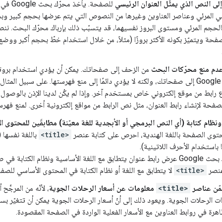
لى النص الذي يمثّل العنوان الرئيسي
للصفحة. يأخذ محرّك بحث Google في الاعتبار عدّة
يسي المرئي وعناصر العناوين وغيرها من النصوص التي يتم عرضها بحجم كبير وب
الحجم المرئي ومستوى البروز نفسيهما، قد يتسبّب ذلك بإرباك محرّك البحث. نن
فحة ويتميّز بكونه الأكثر بروزًا (مثلاً، من خلال استخدام خطّ بحجم أكبر وو
م منع محرّكات البحث
من الزحف إلى صفحاتك. يمكن أن يؤدي استخدام برو
اع رابط من موقع إلكتروني خاص بمستخدم آخر. وإذا لم يكُن لدينا الإذن بالوص
ة لإنشاء رابط العنوان، مثل نص الرابط من مواقع إلكترونية أخرى. لمنع فهرسة عنوان URL، يمك
ونظام كتابة (أي النص البرمجي أو الأبجدية للغة معيّنة) مطابقَين للمحتوى ا
توى الصفحة باللغة الهندية، احرص على كتابة عنصر
<title>
باللغة نفسها (
 باستخدام الأحرف اللاتينية).
يحاول محرّك بحث Google عرض رابط عنوان يتطابق مع اللغة الأساسية ونظام الك
<title>
لا يتطابق مع اللغة أو نظام الكتابة في المحتوى الأساسي للصفحة
مّن عناصر
<title>
معلومات عن أسعار الرحلات الجوية
، لأنّه من المرجَّ
لرحلات الجوية. ويعود ذلك إلى أنّ أسعار الرحلات الجوية يمكن أن تتغيّر بسرع
اهرة في روابط العناوين مع الأسعار الفعلية الواردة في الصفحة المقصودة.