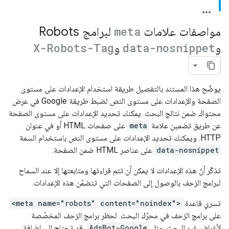
مواصفات علامات
meta
لبرامج
Robots
و
data-nosnippet
و
X-Robots-Tag
يوضّح هذا المستند بالتفصيل طريقة استخدام الإعدادات على مستوى
الصفحة والإعدادات على مستوى النص لضبط طريقة Google في عرض
محتواك ضمن نتائج البحث. يمكنك تحديد الإعدادات على مستوى الصفحة
عن طريق تضمين علامة
meta
على صفحات HTML أو في عنوان
HTTP. ويمكنك تحديد الإعدادات على مستوى النص باستخدام السمة
data-nosnippet
على عناصر HTML ضمن الصفحة.
تذكّر أنّ هذه الإعدادات لا يمكن أن تتم قراءتها ومتابعتها إلا عند السماح
لبرامج الزحف بالوصول إلى الصفحات التي تتضمّن هذه الإعدادات.
تسري قاعدة
<meta name="robots" content="noindex">
على برامج الزحف في محرّك البحث. لحظر برامج الزحف المخصّصة
لأغراض غير البحث، مثل
AdsBot-Google
، قد تحتاج إلى إضافة