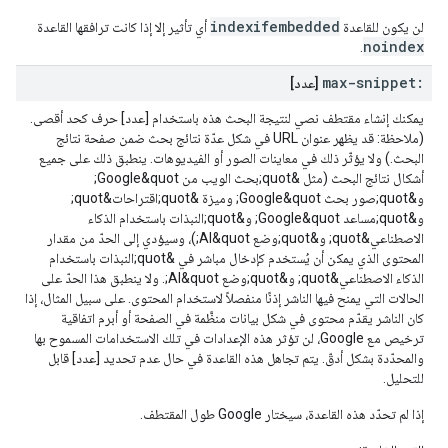
indexifembedded
لن يكون للقاعدة
أي تأثير إلا إذا كانت ترافقها القاعدة
noindex
.
max-snippet:
[عدد]
يمكنك إنشاء مقتطف نصي لنتيجة البحث هذه باستخدام [عدد] حرف كحد أقصى.
(ملاحظة: قد يظهر عنوان URL في شكل عدّة نتائج بحث ضمن صفحة نتائج
البحث.) ولا يؤثّر ذلك في معاينات الصور أو الفيديوهات. ينطبق ذلك على جميع
أشكال نتائج البحث (مثل &quot;بحث الويب من Google&quot;
و&quot;صور بحث Google&quot; وميزة &quot;اقتراحات&quot;
و&quot;مساعد Google&quot; و&quot;النبذات باستخدام الذكاء
الاصطناعي&quot; و&quot;وضع AI&quot;)، وسيؤدي إلى الحدّ من مقدار
المحتوى الذي يمكن أن يُستخدم كإدخال مباشر في &quot;النبذات باستخدام
الذكاء الاصطناعي&quot; و&quot;وضع AI&quot;. ولا ينطبق هذا الحدّ على
الحالات التي يمنح فيها الناشر إذنًا منفصلاً لاستخدام المحتوى. على سبيل المثال، إذا
كان الناشر يقدّم محتوى في شكل بيانات منظَّمة في الصفحة أو أبرم اتفاقية
ترخيص مع Google، لن تؤثر هذه الإعدادات في تلك الاستخدامات المسموح بها
والمحدّدة بشكل أدقّ. يتم تجاهل هذه القاعدة في حال عدم تحديد [عدد] قابل
للتحليل.
إذا لم تحدّد هذه القاعدة، سيختار Google طول المقتطف.