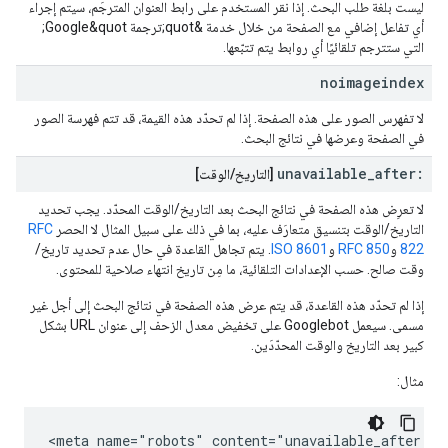
ليست بلغة طلب البحث. إذا نقر المستخدم على رابط العنوان المترجَم، سيتم إجراء
أي تفاعل إضافي مع الصفحة من خلال خدمة &quot;ترجمة Google&quot;
التي ستترجم تلقائيًا أي روابط يتم تتبّعها.
noimageindex
لا تفهرس الصور على هذه الصفحة. إذا لم تحدّد هذه القيمة، قد تتم فهرسة الصور
في الصفحة وعرضها في نتائج البحث.
unavailable
_
after:
[التاريخ
/
الوقت]
لا تعرِض هذه الصفحة في نتائج البحث بعد التاريخ/الوقت المحدّد. يجب تحديد
التاريخ/الوقت بتنسيق متعارَف عليه، بما في ذلك على سبيل المثال لا الحصر
RFC
822
و
RFC 850
و
ISO 8601
. يتم تجاهل القاعدة في حال عدم تحديد تاريخ/
وقت صالح. حسب الإعدادات التلقائية، ما مِن تاريخ انتهاء صلاحية للمحتوى.
إذا لم تحدّد هذه القاعدة، قد يتم عرض هذه الصفحة في نتائج البحث إلى أجل غير
مسمى. سيعمل Googlebot على تخفيض معدل الزحف إلى عنوان URL بشكل
كبير بعد التاريخ والوقت المحدّدَين.
مثال:
<meta name="robots" content="unavailable_after: 2