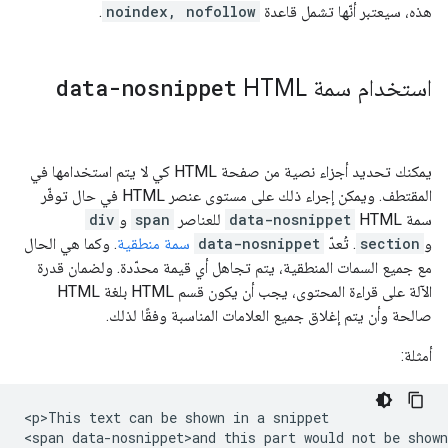
هذه، سيعتبر أنّها تشمل قاعدة
noindex, nofollow
.
استخدام سمة HTML
data-nosnippet
يمكنك تحديد أجزاء نصية من صفحة HTML كي لا يتم استخدامها في
المقتطف. ويمكن إجراء ذلك على مستوى عنصر HTML في حال توفّر
سمة HTML
data-nosnippet
للعناصر
span
و
div
و
section
. تُعدّ
data-nosnippet
سمة منطقية
. وكما هي الحال
مع جميع السمات المنطقية، يتم تجاهل أي قيمة محدّدة. ولضمان قدرة
الآلة على قراءة المحتوى، يجب أن يكون قسم HTML بلغة HTML
صالحة وأن يتم إغلاق جميع العلامات المناسبة وفقًا لذلك.
أمثلة:
<p>This text can be shown in a snippet

<span data-nosnippet>and this part would not be shown