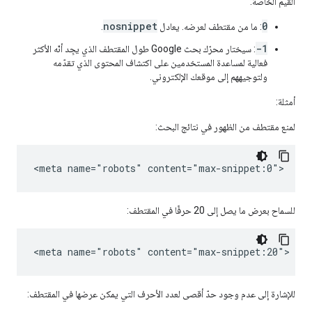
القيم الخاصة:
nosnippet
0
: ما من مقتطف لعرضه. يعادل
.
-1
: سيختار محرّك بحث Google طول المقتطف الذي يجِد أنّه الأكثر
فعالية لمساعدة المستخدمين على اكتشاف المحتوى الذي تقدّمه
ولتوجيههم إلى موقعك الإلكتروني.
أمثلة:
لمنع مقتطف من الظهور في نتائج البحث:
<meta name="robots" content="max-snippet:0">
للسماح بعرض ما يصل إلى 20 حرفًا في المقتطف:
<meta name="robots" content="max-snippet:20">
للإشارة إلى عدم وجود حدّ أقصى لعدد الأحرف التي يمكن عرضها في المقتطف: