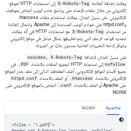
يمكنك إضافة العلامة
X-Robots-Tag
إلى استجابات HTTP لموقع
إلكتروني من خلال ملفات الإعداد على برنامج خادم الويب الخاص بموقعك
الإلكتروني. على سبيل المثال، يمكنك استخدام ملفات ‎.htaccess
وhttpd.conf على خوادم الويب المستندة إلى Apache. وتتمثّل الفائدة
من استخدام
X-Robots-Tag
مع استجابات HTTP في أنّه يمكنك
تحديد قواعد الزحف التي يتم تطبيقها بشكل شامل في موقع إلكتروني.
وتوفّر إتاحة التعبيرات العادية مستوى عاليًا من المرونة.
على سبيل المثال، لإضافة
X-Robots-Tag
noindex,
nofollow
إلى استجابة HTTP لجميع الملفات بالامتداد ‎
.PDF
في
جميع أقسام الموقع الإلكتروني، أضِف المقتطف التالي إلى ملف جذر الموقع
الإلكتروني بالامتداد ‎
.htaccess
أو الملف بالامتداد
httpd.conf
على Apache أو الملف بالامتداد ‎
.conf
الخاص بالموقع الإلكتروني على
NGINX.
NGINX
Apache
<Files ~ "\.pdf$">

Header set X-Robots-Tag "noindex, nofollow"
