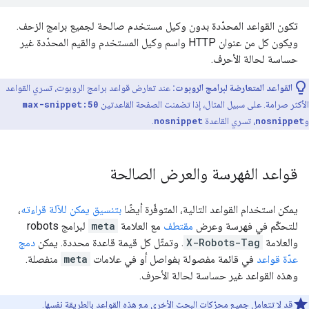
تكون القواعد المحدّدة بدون وكيل مستخدم صالحة لجميع برامج الزحف.
ويكون كل من عنوان HTTP واسم وكيل المستخدم والقيم المحدّدة غير
حساسة لحالة الأحرف.
القواعد المتعارضة لبرامج الروبوت:
عند تعارض قواعد برامج الروبوت، تسري القواعد
الأكثر صرامة. على سبيل المثال، إذا تضمنت الصفحة القاعدتين
max-snippet:50
و
nosnippet
، تسري القاعدة
nosnippet
.
قواعد الفهرسة والعرض الصالحة
يمكن استخدام القواعد التالية، المتوفّرة أيضًا
بتنسيق يمكن للآلة قراءته
،
للتحكّم في فهرسة وعرض
مقتطف
مع العلامة
meta
لبرامج
robots
والعلامة
X-Robots-Tag
. وتمثّل كل قيمة قاعدة محددة. يمكن
دمج
عدّة قواعد
في قائمة مفصولة بفواصل أو في علامات
meta
منفصلة.
وهذه القواعد غير حساسة لحالة الأحرف.
قد لا تتعامل جميع محرّكات البحث الأخرى مع هذه القواعد بالطريقة نفسها.