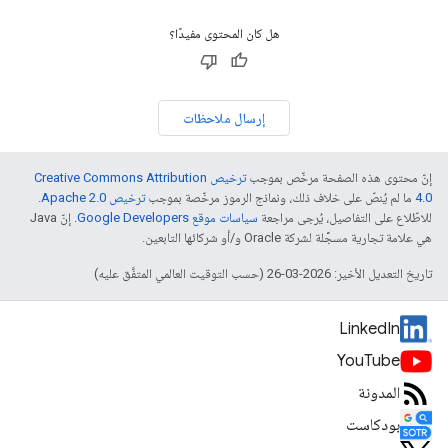
هل كان المحتوى مفيدًا؟
إرسال ملاحظات
إنّ محتوى هذه الصفحة مرخّص بموجب
ترخيص Creative Commons Attribution
4.0‏
ما لم يُنصّ على خلاف ذلك، ونماذج الرموز مرخّصة بموجب
ترخيص Apache 2.0‏
.
للاطّلاع على التفاصيل، يُرجى مراجعة
سياسات موقع Google Developers‏
. إنّ Java
هي علامة تجارية مسجَّلة لشركة Oracle و/أو شركائها التابعين.
تاريخ التعديل الأخير: 2026-03-26 (حسب التوقيت العالمي المتفَّق عليه)
LinkedIn
YouTube
المدونة
بودكاست