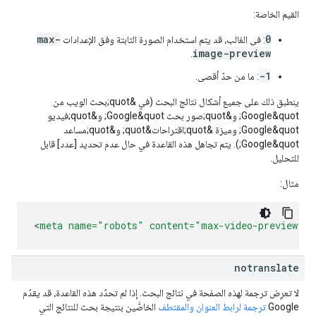
القيم الخاصة:
max-
0
: في الغالب، قد يتم استخدام الصورة الثابتة وفق الإعدادات
image-preview
.
-1
: ما من حدّ أقصى.
ينطبق ذلك على جميع أشكال نتائج البحث (في &quot;بحث الويب من
Google&quot; و&quot;صور بحث Google&quot; و&quot;فيديو
Google&quot; وميزة &quot;اقتراحات&quot; و&quot;مساعد
Google&quot;). يتم تجاهل هذه القاعدة في حال عدم تحديد [عدد] قابل
للتحليل.
مثال:
<
meta
name=
"robots"
content=
"max-video-preview:-1
notranslate
لا تعرِض ترجمة لهذه الصفحة في نتائج البحث. إذا لم تحدّد هذه القاعدة، قد يقدّم
Google
ترجمة لرابط العنوان والمقتطف
الخاصَّين بنتيجة بحث للنتائج التي