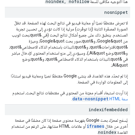
noindex
,
nofollow
هذا التوجيه مكافئ للسمة
.
nosnippet
لا تعرِض مقتطفًا نصيًا أو معاينة فيديو في نتائج البحث لهذه الصفحة. قد تظلّ
الصورة المصغّرة الثابتة (إذا توفّرت) مرئية إذا كانت تؤدي إلى تحسين تجربة
المستخدم. ينطبق ذلك على جميع أشكال نتائج البحث (في &quot;بحث الويب
من Google&quot; و&quot;صور بحث Google&quot; وميزة
&quot;اقتراحات&quot; و&quot;النبذات باستخدام الذكاء الاصطناعي&quot;
و&quot;وضع AI&quot;)، وسيؤدي إلى منع استخدام المحتوى كإدخال مباشر
في &quot;النبذات باستخدام الذكاء الاصطناعي&quot; و&quot;وضع
AI&quot;.
إذا لم تحدّد هذه القاعدة، قد ينشئ Google مقتطفًا نصيًا ومعاينة فيديو استنادًا
إلى المعلومات الواردة في الصفحة.
إذا أردت استبعاد أقسام معيّنة من المحتوى في مقتطفات نتائج البحث، استخدِم
data-nosnippet
سمة HTML‏
.
indexifembedded
يُسمَح لمحرّك بحث Google بفهرسة محتوى صفحة إذا كان مضمّنًا في صفحة
iframes
أخرى من خلال
أو علامات HTML مشابهة، على الرغم من استخدام
noindex
القاعدة
.