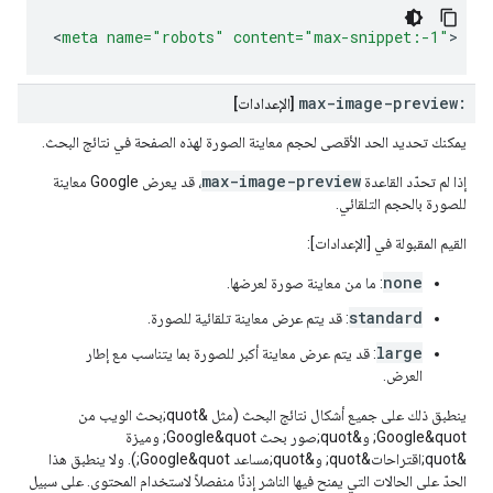
<
meta
name=
"robots"
content=
"max-snippet:-1"
>
max-image-preview:
[الإعدادات]
يمكنك تحديد الحد الأقصى لحجم معاينة الصورة لهذه الصفحة في نتائج البحث.
max-image-preview
إذا لم تحدّد القاعدة
، قد يعرض Google معاينة
للصورة بالحجم التلقائي.
القيم المقبولة في [الإعدادات]:
none
: ما من معاينة صورة لعرضها.
standard
: قد يتم عرض معاينة تلقائية للصورة.
large
: قد يتم عرض معاينة أكبر للصورة بما يتناسب مع إطار
العرض.
ينطبق ذلك على جميع أشكال نتائج البحث (مثل &quot;بحث الويب من
Google&quot; و&quot;صور بحث Google&quot; وميزة
&quot;اقتراحات&quot; و&quot;مساعد Google&quot;). ولا ينطبق هذا
الحدّ على الحالات التي يمنح فيها الناشر إذنًا منفصلاً لاستخدام المحتوى. على سبيل