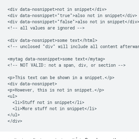
<div data-nosnippet>not in snippet</div>

<div data-nosnippet="true">also not in snippet</div>

<div data-nosnippet="false">also not in snippet</div>
<!-- all values are ignored -->

<div data-nosnippet>some text</html>

<!-- unclosed "div" will include all content afterwar
<mytag data-nosnippet>some text</mytag>

<!-- NOT VALID: not a span, div, or section -->

<p>This text can be shown in a snippet.</p>

<div data-nosnippet>

<p>However, this is not in snippet.</p>

<ul>

  <li>Stuff not in snippet</li>

  <li>More stuff not in snippet</li>

</ul>

</div>