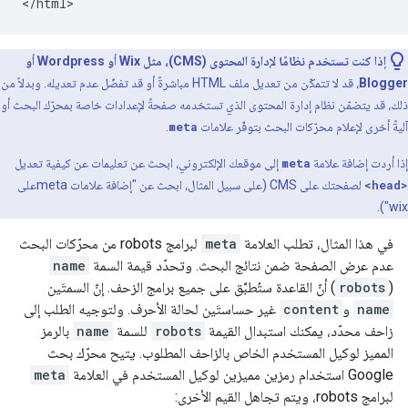
<
/
html
>
إذا كنت تستخدم نظامًا لإدارة المحتوى (CMS)، مثل Wix أو Wordpress أو
Blogger
، قد لا تتمكّن من تعديل ملف HTML مباشرةً أو قد تفضّل عدم تعديله. وبدلاً من
ذلك، قد يتضمّن نظام إدارة المحتوى الذي تستخدمه صفحةً لإعدادات خاصة بمحرّك البحث أو
آليةً أخرى لإعلام محرّكات البحث بتوفّر علامات
meta
.
إذا أردت إضافة علامة
meta
إلى موقعك الإلكتروني، ابحث عن تعليمات عن كيفية تعديل
<head>
لصفحتك على CMS (على سبيل المثال، ابحث عن "إضافة علامات
meta
على
wix").
في هذا المثال، تطلب العلامة
meta
لبرامج
robots
من محرّكات البحث
عدم عرض الصفحة ضمن نتائج البحث. وتحدّد قيمة السمة
name
(
robots
) أنّ القاعدة ستُطبَّق على جميع برامج الزحف. إنّ السمتَين
name
و
content
غير حساستَين لحالة الأحرف. ولتوجيه الطلب إلى
زاحف محدّد، يمكنك استبدال القيمة
robots
للسمة
name
بالرمز
المميز لوكيل المستخدم الخاص بالزاحف المطلوب. يتيح محرّك بحث
Google استخدام رمزين مميزين لوكيل المستخدم في العلامة
meta
لبرامج
robots
، ويتم تجاهل القيم الأخرى: