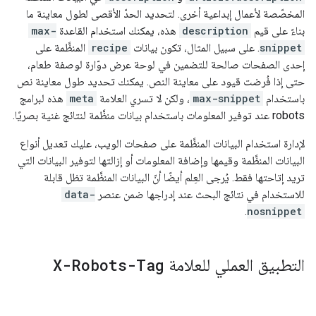
المخصّصة لأعمال إبداعية أخرى. لتحديد الحدّ الأقصى لطول معاينة ما
بناءً على قيم
description
هذه، يمكنك استخدام القاعدة
max-
snippet
. على سبيل المثال، تكون بيانات
recipe
المنظَّمة على
إحدى الصفحات صالحة للتضمين في لوحة عرض دوّارة لوصفة طعام،
حتى إذا فُرضت قيود على معاينة النص. يمكنك تحديد طول معاينة نص
باستخدام
max-snippet
، ولكن لا تسري العلامة
meta
هذه لبرامج
robots
عند توفير المعلومات باستخدام بيانات منظَّمة لنتائج غنية بصريًا.
لإدارة استخدام البيانات المنظَّمة على صفحات الويب، عليك تعديل أنواع
البيانات المنظَّمة وقيمها وإضافة المعلومات أو إزالتها لتوفير البيانات التي
تريد إتاحتها فقط. يُرجى العِلم أيضًا أنّ البيانات المنظَّمة تظل قابلة
للاستخدام في نتائج البحث عند إدراجها ضمن عنصر
data-
.
nosnippet
التطبيق العملي للعلامة
X-Robots-Tag