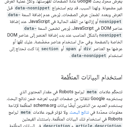
يعرض محرّك بحث Google عادةً الصفحات لفهرستها، ولكنّ عملية العرض
غير مضمونة. ولهذا السبب، قد يتم استخراج
data-nosnippet
قبل
العرض وبعده. لضمان عرض الصفحات، يُرجى عدم إضافة السمة
data-
nosnippet
أو إزالتها من العُقَد الحالية في JavaScript. عند إضافة
عناصر DOM في JavaScript، يُرجى تضمين السمة
data-
nosnippet
بالشكل المناسب عند بدء إضافة العنصر إلى عناصر DOM
الخاصة بالصفحة. وفي حال استخدام عناصر مخصّصة، عليك لفّها أو
عرضها مع العناصر
div
أو
span
أو
section
إذا كنت تحتاج إلى
استخدام
data-nosnippet
.
استخدام البيانات المنظَّمة
تتحكّم علامات
meta
لبرامج
Robots
في مقدار المحتوى الذي
يستخرجه Google تلقائيًا من صفحات الويب لعرضه ضمن نتائج البحث.
يستخدم العديد من الناشرين أيضًا بيانات schema.org المنظَّمة لإتاحة
معلومات محدّدة في
نتائج البحث
. ولا تؤثر قيود علامات
meta
لبرامج
Robots
في استخدام تلك البيانات المنظَّمة، باستثناء القيمتَين
article.description
و
description
في البيانات المنظَّمة