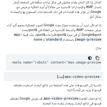
المثال، إذا كان الناشر يقدّم محتوًى في شكل بيانات منظَّمة في الصفحة (مثل
إصدار AMP والإصدارات الأساسية من مقالة) أو أبرم اتفاقية ترخيص مع
Google، لن تؤثر هذه الإعدادات في تلك الاستخدامات المسموح بها والمحدّدة
بشكل أدقّ.
إذا لم تكُن تريد أن يستخدم محرّك بحث Google الصور المصغّرة بحجم أكبر أثناء
عرض صفحات AMP والنسخة الأساسية من المقالة في &quot;بحث
max-
Google&quot; أو في ميزة &quot;اقتراحات&quot;، حدِّد قيمة
none
standard
image-preview
باستخدام
أم
.
مثال:
<meta name="robots" content="max-image-preview:st
max-video-preview:
[عدد]
بالنسبة إلى الفيديوهات على هذه الصفحة من نتائج البحث، استخدِم مقتطف
فيديو لا يزيد عن [عدد] ثانية.
max-video-preview
إذا لم تحدّد القاعدة
، قد يعرض Google مقتطف
فيديو في نتائج البحث، ويختار بنفسه مدة المعاينة.