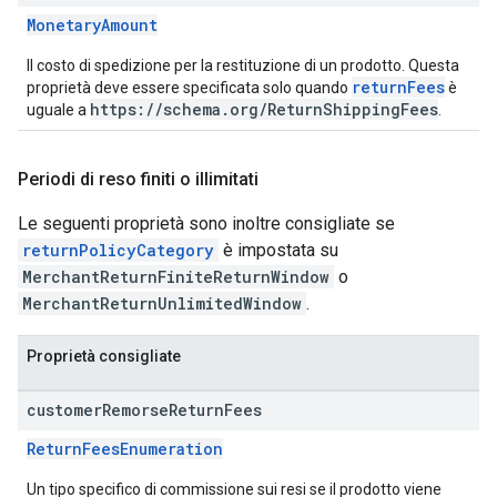
MonetaryAmount
Il costo di spedizione per la restituzione di un prodotto. Questa
returnFees
proprietà deve essere specificata solo quando
è
https://schema.org/ReturnShippingFees
uguale a
.
Periodi di reso finiti o illimitati
Le seguenti proprietà sono inoltre consigliate se
returnPolicyCategory
è impostata su
MerchantReturnFiniteReturnWindow
o
MerchantReturnUnlimitedWindow
.
Proprietà consigliate
customer
Remorse
Return
Fees
ReturnFeesEnumeration
Un tipo specifico di commissione sui resi se il prodotto viene