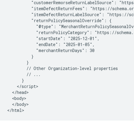
          "customerRemorseReturnLabelSource": "https
          "itemDefectReturnFees": "https://schema.or
          "itemDefectReturnLabelSource": "https://sc
          "returnPolicySeasonalOverride": {

            "@type": "MerchantReturnPolicySeasonalOve
            "returnPolicyCategory": "https://schema.
            "startDate": "2025-12-01",

            "endDate": "2025-01-05",

            "merchantReturnDays": 30

          }

        }

        // Other Organization-level properties

        // ...

      }

    </script>

  </head>

  <body>

  </body>

</html>