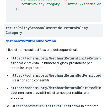
"returnPolicyCategory"
:
"https://schema.org/M
}]
return
Policy
Seasonal
Override
.
return
Policy
Category
MerchantReturnEnumeration
Il tipo di norme sui resi. Usa uno dei seguenti valori:
https://schema.org/MerchantReturnFiniteReturn
Window
: è previsto un numero di giorni prestabilito per
restituire un prodotto.
https://schema.org/MerchantReturnNotPermitted
: i resi non sono consentiti.
https://schema.org/MerchantReturnUnlimitedWin
dow
: non sono previsti limiti di tempo per restituire un
prodotto.
MerchantReturnFiniteReturnWindow
Se usi
, la proprietà