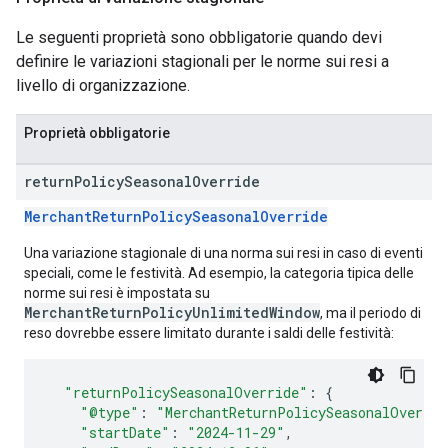
Le seguenti proprietà sono obbligatorie quando devi
definire le variazioni stagionali per le norme sui resi a
livello di organizzazione.
Proprietà obbligatorie
return
Policy
Seasonal
Override
MerchantReturnPolicySeasonalOverride
Una variazione stagionale di una norma sui resi in caso di eventi
speciali, come le festività. Ad esempio, la categoria tipica delle
norme sui resi è impostata su
MerchantReturnPolicyUnlimitedWindow
, ma il periodo di
reso dovrebbe essere limitato durante i saldi delle festività:
"returnPolicySeasonalOverride"
:
{
"@type"
:
"MerchantReturnPolicySeasonalOverrid
"startDate"
:
"2024-11-29"
,