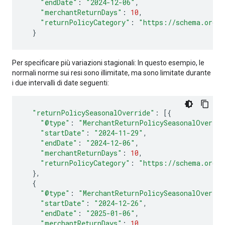
"endDate"
:
"2024-12-06"
,
"merchantReturnDays"
:
10
,
"returnPolicyCategory"
:
"https://schema.org/M
}
Per specificare più variazioni stagionali: In questo esempio, le
normali norme sui resi sono illimitate, ma sono limitate durante
i due intervalli di date seguenti:
"returnPolicySeasonalOverride"
:
[{
"@type"
:
"MerchantReturnPolicySeasonalOverrid
"startDate"
:
"2024-11-29"
,
"endDate"
:
"2024-12-06"
,
"merchantReturnDays"
:
10
,
"returnPolicyCategory"
:
"https://schema.org/M
},
{
"@type"
:
"MerchantReturnPolicySeasonalOverrid
"startDate"
:
"2024-12-26"
,
"endDate"
:
"2025-01-06"
,
"merchantReturnDays"
:
10
,