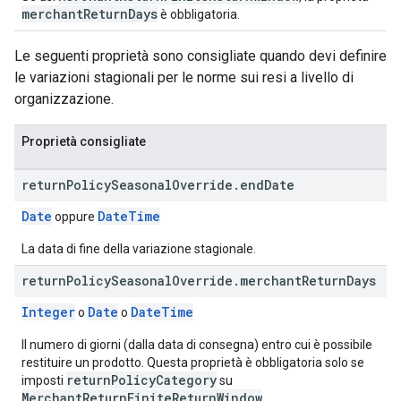
merchantReturnDays
è obbligatoria.
Le seguenti proprietà sono consigliate quando devi definire
le variazioni stagionali per le norme sui resi a livello di
organizzazione.
Proprietà consigliate
return
Policy
Seasonal
Override
.
end
Date
Date
DateTime
oppure
La data di fine della variazione stagionale.
return
Policy
Seasonal
Override
.
merchant
Return
Days
Integer
Date
DateTime
o
o
Il numero di giorni (dalla data di consegna) entro cui è possibile
restituire un prodotto. Questa proprietà è obbligatoria solo se
returnPolicyCategory
imposti
su
MerchantReturnFiniteReturnWindow
.