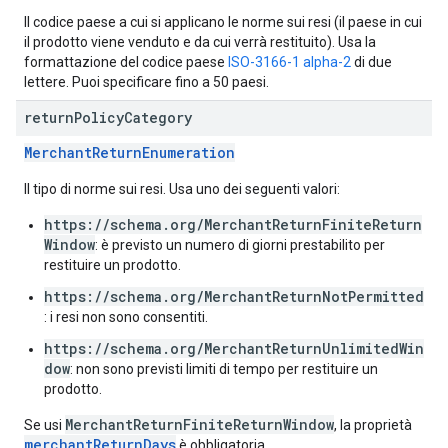
Il codice paese a cui si applicano le norme sui resi (il paese in cui
il prodotto viene venduto e da cui verrà restituito). Usa la
formattazione del codice paese
ISO-3166-1 alpha-2
di due
lettere. Puoi specificare fino a 50 paesi.
return
Policy
Category
MerchantReturnEnumeration
Il tipo di norme sui resi. Usa uno dei seguenti valori:
https://schema.org/MerchantReturnFiniteReturn
Window
: è previsto un numero di giorni prestabilito per
restituire un prodotto.
https://schema.org/MerchantReturnNotPermitted
: i resi non sono consentiti.
https://schema.org/MerchantReturnUnlimitedWin
dow
: non sono previsti limiti di tempo per restituire un
prodotto.
MerchantReturnFiniteReturnWindow
Se usi
, la proprietà
merchantReturnDays
è obbligatoria.