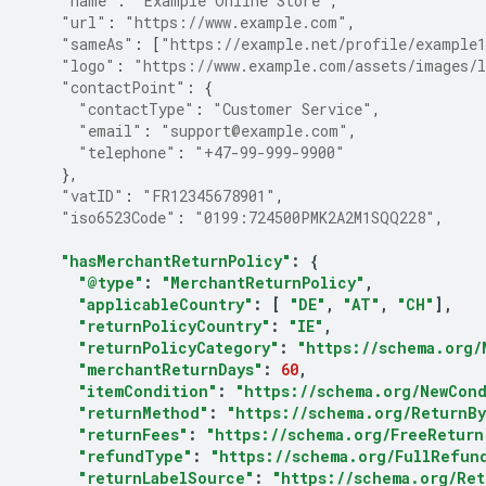
"name"
:
"Example Online Store"
,
"url"
:
"https://www.example.com"
,
"sameAs"
:
[
"https://example.net/profile/example
"logo"
:
"https://www.example.com/assets/images/l
"contactPoint"
:
{
"contactType"
:
"Customer Service"
,
"email"
:
"support@example.com"
,
"telephone"
:
"+47-99-999-9900"
},
"vatID"
:
"FR12345678901"
,
"iso6523Code"
:
"0199:724500PMK2A2M1SQQ228"
,
"hasMerchantReturnPolicy"
:
{
"@type"
:
"MerchantReturnPolicy"
,
"applicableCountry"
:
[
"DE"
,
"AT"
,
"CH"
],
"returnPolicyCountry"
:
"IE"
,
"returnPolicyCategory"
:
"https://schema.org/
"merchantReturnDays"
:
60
,
"itemCondition"
:
"https://schema.org/NewCond
"returnMethod"
:
"https://schema.org/ReturnBy
"returnFees"
:
"https://schema.org/FreeReturn
"refundType"
:
"https://schema.org/FullRefun
"returnLabelSource"
:
"https://schema.org/Ret