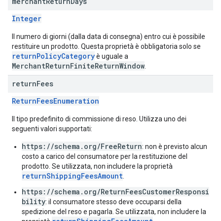
merchant
Return
Days
Integer
Il numero di giorni (dalla data di consegna) entro cui è possibile
restituire un prodotto. Questa proprietà è obbligatoria solo se
returnPolicyCategory
è uguale a
MerchantReturnFiniteReturnWindow
.
return
Fees
ReturnFeesEnumeration
Il tipo predefinito di commissione di reso. Utilizza uno dei
seguenti valori supportati:
https://schema.org/FreeReturn
: non è previsto alcun
costo a carico del consumatore per la restituzione del
prodotto. Se utilizzata, non includere la proprietà
returnShippingFeesAmount
.
https://schema.org/ReturnFeesCustomerResponsi
bility
: il consumatore stesso deve occuparsi della
spedizione del reso e pagarla. Se utilizzata, non includere la