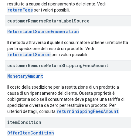
restituito a causa del ripensamento del cliente. Vedi
returnFees
per i valori possibili.
customer
Remorse
Return
Label
Source
ReturnLabelSourceEnumeration
Il metodo attraverso il quale il consumatore ottiene un'etichetta
per la spedizione del reso di un prodotto. Vedi
returnLabelSource
per i valori possibili.
customer
Remorse
Return
Shipping
Fees
Amount
MonetaryAmount
Il costo della spedizione per la restituzione di un prodotto a
causa di un ripensamento del cliente. Questa proprietà è
obbligatoria solo se il consumatore deve pagare una tariffa di
spedizione diversa da zero per restituire un prodotto. Per
returnShippingFeesAmount
ulteriori dettagli, consulta
.
item
Condition
OfferItemCondition