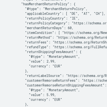
        "hasMerchantReturnPolicy": {

          "@type": "MerchantReturnPolicy",

          "applicableCountry": [ "DE", "AT", "CH"],

          "returnPolicyCountry": "IE",

          "returnPolicyCategory": "https://schema.or
          "merchantReturnDays": 60,

          "itemCondition": [ "https://schema.org/New
          "returnMethod": "https://schema.org/ReturnB
          "returnFees": "https://schema.org/ReturnSh
          "refundType": "https://schema.org/FullRefu
          "returnShippingFeesAmount": {

            "@type": "MonetaryAmount",

            "value": 2.99,

            "currency": "EUR"

          },

          "returnLabelSource": "https://schema.org/R
          "customerRemorseReturnFees": "https://sche
          "customerRemorseReturnShippingFeesAmount": 
            "@type": "MonetaryAmount",

            "value": 5.99,

            "currency": "EUR"

          },
