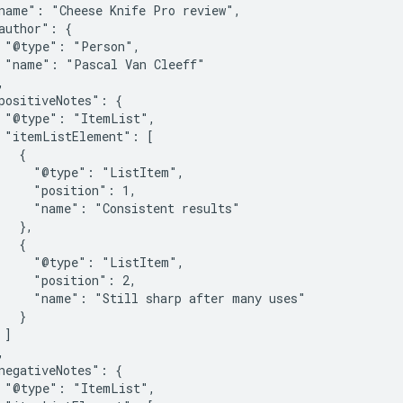
name": "Cheese Knife Pro review",

author": {

 "@type": "Person",

 "name": "Pascal Van Cleeff"



positiveNotes": {

 "@type": "ItemList",

 "itemListElement": [

  {

     "@type": "ListItem",

     "position": 1,

     "name": "Consistent results"

  },

  {

     "@type": "ListItem",

     "position": 2,

     "name": "Still sharp after many uses"

  }

]



negativeNotes": {

 "@type": "ItemList",
