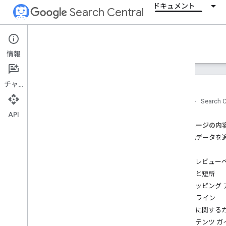
ドキュメント
Search Central
Documentation
情報
はじめに
チャット
検索の基本事項
ホーム
Search C
API
SEO の基礎
このページの内
構造化データを
クロールとインデックス登録
例
商品レビュー
ランキングと検索での見え方
長所と短所
概要
ショッピング 
AI 機能
ガイドライン
署名日
技術に関する
ファビコン
コンテンツ ガ
強調スニペット