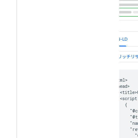
JSON-LD
 <html>

  <head>

    <title>
    <script
      {

        "@c
        "@t
        "na
        "re
          "