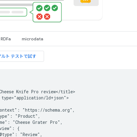
RDFa
microdata
Cheese Knife Pro review</title>

 type="application/ld+json">

ontext": "https://schema.org",

ype": "Product",

me": "Cheese Grater Pro",

view": {

@type": "Review",
