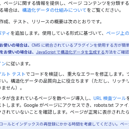
、ページに関する情報を提供し、ページ コンテンツを分類す
る場合は、
構造化データの仕組みについて
をご覧ください。
作成、テスト、リリースの概要は次のとおりです。
パティ
を追加します。使用している形式に基づいて、
ページ上
をお使いの場合は、
CMS に統合されているプラグインを使用する方が簡
ipt をお使いの場合は、
JavaScript で構造化データを生成する
方法をご確認
イン
に従います。
ルト テスト
でコードを検証し、重大なエラーを修正します。
さい。構造化データの品質向上に役立ちます（ただし、リッチ
りません）。
ータが含まれているページを数ページ導入し、
URL 検査ツール
します。Google がページにアクセスでき、robots.txt ファ
クされていないことを確認します。ページが正常に表示された
再クロールとインデックスの再登録にかかる時間を考慮してください。ページ