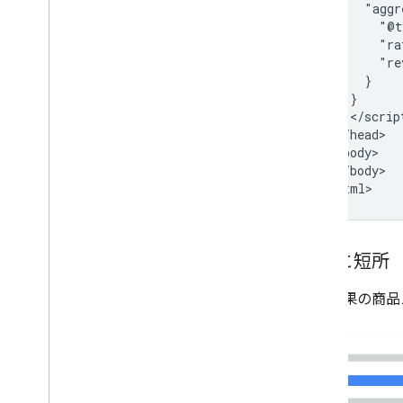
      "aggr
        "@t
        "ra
        "re
      }

    }

    </script
  </head>

  <body>

  </body>

</html>
長所と短所
検索結果の商品