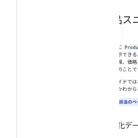
Flexible Sampling
Google Discover
商品ス
画像
地域に関連する機能
ページ エクスペリエンス
信頼を置いている情報源
ページに
Prod
ランキング システム
して表示できる
ランキングの更新情報
ュー情報、価格
サイト名
索結果
のことで
サイトリンク
スニペット
このガイドでは
構造化データ
ばよいかわから
構造化データの仕組みについて
ユーザーが該当のペ
構造化データに関する一般的なガ
イドライン
エンリッチ リザルト
Java
Script を使用して構造化デー
構造化デ
タを生成する
機能ガイド