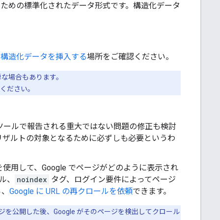
るための標準化されたデータ形式です。構造化データ
の構造化データを挿入する
場所をご確認ください。
単な場合もあります。
ください。
ツールで報告される重大ではない問題の修正も検討
リザルトの対象となるために必ずしも必要というわ
を使用して、Google でページがどのように表示され
イル、
noindex
タグ、ログイン要件によってページ
ら、
Google に URL の再クロールを依頼
できます。
を公開した後、Google がそのページを検出してクロール