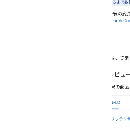
するまで数
概要
商品スニペット
今後の変更
販売者のリスティング
Search Co
パターン
ポイント プログラム
例
販売者の返品に関するポリ
シー
販売者の配送に関するポリ
シー
次の例は、さま
プロフィール ページ
Q＆A
商品レビュ
レシピ
クチコミ抜粋
検索結果の商品
ソフトウェア アプリ
読み上げ可能
JSON-LD
定期購入とペイウォール コン
テンツ
民泊
動画