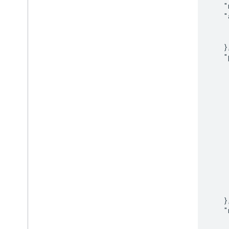
          "
          "
           
           
          },
          "
           
           
            
           
           
           
            
            
           
           
           
            
            
          },
          "
           