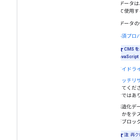
構造化データは
すべての構造化データ機能
を初めて使用す
記事
書籍アクション
構造化データの
パンくずリスト
カルーセル
必須プロ
コースリスト
CMS 
データセット
JavaScr
ディスカッション フォーラム
教育向け Q&A
ガイドラ
雇用主の総合評価
ファクト チェック
リッチリザ
イベント
してくだ
画像メタデータ
けではあ
求人情報
構造化デ
ローカル ビジネス
るかをテスト
数学の解法
がブロッ
映画カルーセル
組織
注
: 
ショッピング