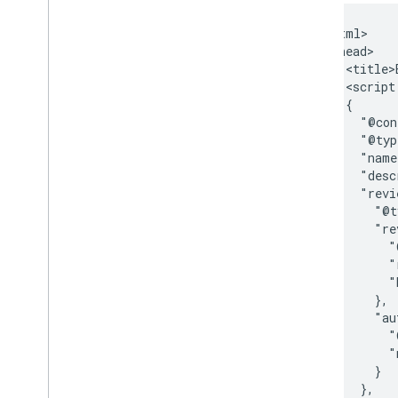
タイトルリンク
翻訳された機能
 <html>

動画
  <head>

    <title>
視覚要素ギャラリー
    <script
ウェブ ストーリー
    {

先行ユーザー プログラム
      "@con
      "@typ
モニタリングとデバッグ
      "name
      "desc
      "revi
サイト固有のガイド
        "@t
        "re
          "
          "
          "
        },

        "au
          "
          "
        }

      },
