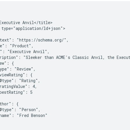
Executive Anvil</title>

 type="application/ld+json">

text": "https://schema.org/",

e": "Product",

": "Executive Anvil",

ription": "Sleeker than ACME's Classic Anvil, the Execut
ew": {

ype": "Review",

viewRating": {

@type": "Rating",

ratingValue": 4,

bestRating": 5

thor": {

@type": "Person",

name": "Fred Benson"
