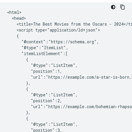
<html>

  <head>

    <title>The Best Movies from the Oscars - 2024</ti
    <script type="application/ld+json">

    {

      "@context":"https://schema.org",

      "@type":"ItemList",

      "itemListElement":[

        {

          "@type":"ListItem",

          "position":1,

          "url":"https://example.com/a-star-is-born.
        },

        {

          "@type":"ListItem",

          "position":2,

          "url":"https://example.com/bohemian-rhapso
        },

        {

          "@type":"ListItem",

          "position":3,
