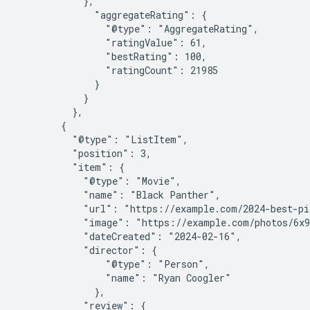
            },

              "aggregateRating": {

                "@type": "AggregateRating",

                "ratingValue": 61,

                "bestRating": 100,

                "ratingCount": 21985

              }

            }

          },

        {

          "@type": "ListItem",

          "position": 3,

          "item": {

            "@type": "Movie",

            "name": "Black Panther",

            "url": "https://example.com/2024-best-pi
            "image": "https://example.com/photos/6x9
            "dateCreated": "2024-02-16",

            "director": {

                "@type": "Person",

                "name": "Ryan Coogler"

              },

            "review": {
