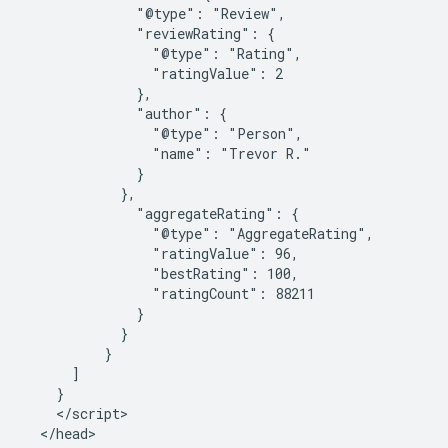
              "@type": "Review",

              "reviewRating": {

                "@type": "Rating",

                "ratingValue": 2

              },

              "author": {

                "@type": "Person",

                "name": "Trevor R."

              }

            },

              "aggregateRating": {

                "@type": "AggregateRating",

                "ratingValue": 96,

                "bestRating": 100,

                "ratingCount": 88211

              }

            }

          }

      ]

    }

    </script>

  </head>
