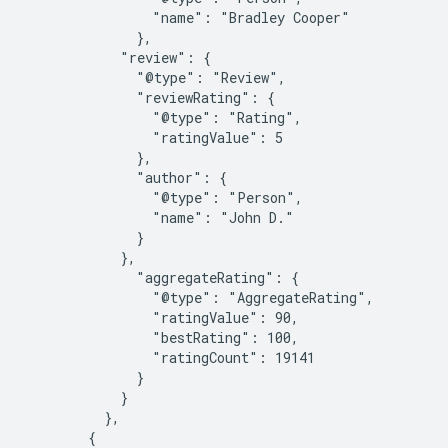
                "name": "Bradley Cooper"

              },

            "review": {

              "@type": "Review",

              "reviewRating": {

                "@type": "Rating",

                "ratingValue": 5

              },

              "author": {

                "@type": "Person",

                "name": "John D."

              }

            },

              "aggregateRating": {

                "@type": "AggregateRating",

                "ratingValue": 90,

                "bestRating": 100,

                "ratingCount": 19141

              }

            }

          },

        {
