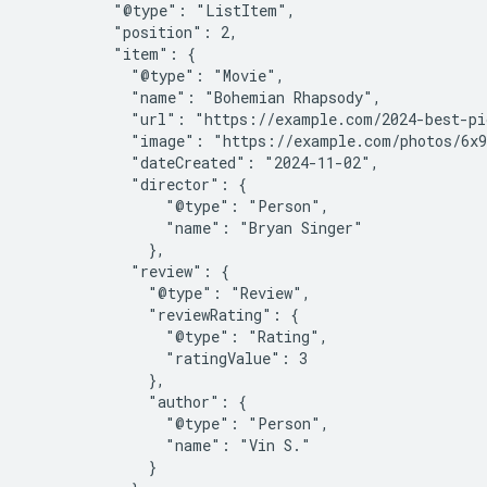
          "@type": "ListItem",

          "position": 2,

          "item": {

            "@type": "Movie",

            "name": "Bohemian Rhapsody",

            "url": "https://example.com/2024-best-pi
            "image": "https://example.com/photos/6x9
            "dateCreated": "2024-11-02",

            "director": {

                "@type": "Person",

                "name": "Bryan Singer"

              },

            "review": {

              "@type": "Review",

              "reviewRating": {

                "@type": "Rating",

                "ratingValue": 3

              },

              "author": {

                "@type": "Person",

                "name": "Vin S."

              }
