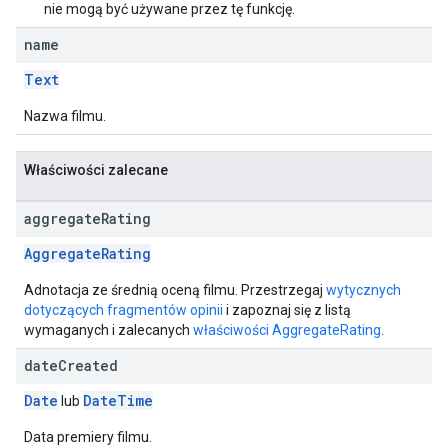
nie mogą być używane przez tę funkcję.
name
Text
Nazwa filmu.
Właściwości zalecane
aggregate
Rating
AggregateRating
Adnotacja ze średnią oceną filmu. Przestrzegaj
wytycznych
dotyczących fragmentów opinii
i zapoznaj się z listą
wymaganych i zalecanych
właściwości AggregateRating
.
date
Created
Date
Date
Time
lub
Data premiery filmu.