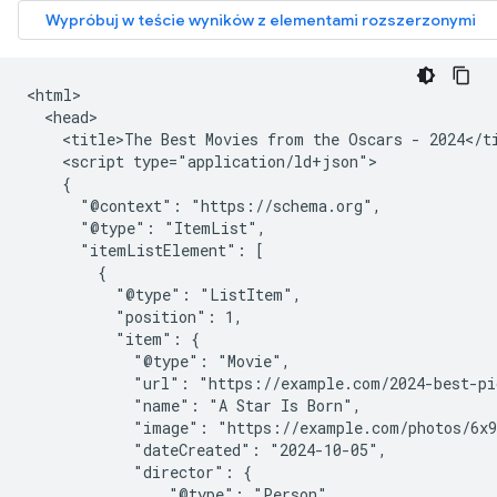
<html>

  <head>

    <title>The Best Movies from the Oscars - 2024</ti
    <script type="application/ld+json">

    {

      "@context": "https://schema.org",

      "@type": "ItemList",

      "itemListElement": [

        {

          "@type": "ListItem",

          "position": 1,

          "item": {

            "@type": "Movie",

            "url": "https://example.com/2024-best-pi
            "name": "A Star Is Born",

            "image": "https://example.com/photos/6x9
            "dateCreated": "2024-10-05",

            "director": {

                "@type": "Person",
