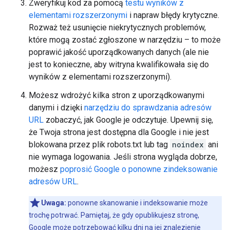
Zweryfikuj kod za pomocą
testu wyników z
elementami rozszerzonymi
i napraw błędy krytyczne.
Rozważ też usunięcie niekrytycznych problemów,
które mogą zostać zgłoszone w narzędziu – to może
poprawić jakość uporządkowanych danych (ale nie
jest to konieczne, aby witryna kwalifikowała się do
wyników z elementami rozszerzonymi).
Możesz wdrożyć kilka stron z uporządkowanymi
danymi i dzięki
narzędziu do sprawdzania adresów
URL
zobaczyć, jak Google je odczytuje. Upewnij się,
że Twoja strona jest dostępna dla Google i nie jest
blokowana przez plik robots.txt lub tag
noindex
ani
nie wymaga logowania. Jeśli strona wygląda dobrze,
możesz
poprosić Google o ponowne zindeksowanie
adresów URL
.
Uwaga:
ponowne skanowanie i indeksowanie może
trochę potrwać. Pamiętaj, że gdy opublikujesz stronę,
Google może potrzebować kilku dni na jej znalezienie