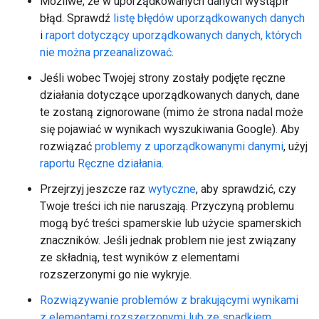
Możliwe, że w uporządkowanych danych wystąpił
błąd. Sprawdź
listę błędów uporządkowanych danych
i
raport dotyczący uporządkowanych danych, których
nie można przeanalizować
.
Jeśli wobec Twojej strony zostały podjęte ręczne
działania dotyczące uporządkowanych danych, dane
te zostaną zignorowane (mimo że strona nadal może
się pojawiać w wynikach wyszukiwania Google). Aby
rozwiązać
problemy z uporządkowanymi danymi
, użyj
raportu Ręczne działania
.
Przejrzyj jeszcze raz
wytyczne
, aby sprawdzić, czy
Twoje treści ich nie naruszają. Przyczyną problemu
mogą być treści spamerskie lub użycie spamerskich
znaczników. Jeśli jednak problem nie jest związany
ze składnią, test wyników z elementami
rozszerzonymi go nie wykryje.
Rozwiązywanie problemów z brakującymi wynikami
z elementami rozszerzonymi lub ze spadkiem