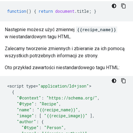
function
()
{
return
document
.
title
;
}
Następnie możesz użyć zmiennej
{{recipe_name}}
w niestandardowym tagu HTML.
Zalecamy tworzenie zmiennych i zbieranie za ich pomocą
wszystkich potrzebnych informacji ze strony.
Oto przykład zawartości niestandardowego tagu HTML:
<
script
type
=
"application/ld+json"
{
"@context"
:
"https://schema.org/"
,
"@type"
:
"Recipe"
,
"name"
:
"{{recipe_name}}"
,
"image"
:
[
"{{recipe_image}}"
],
"author"
:
{
"@type"
:
"Person"
,