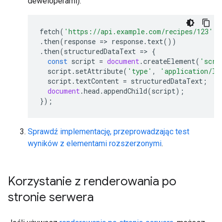
deweloperami).
fetch
(
'https://api.example.com/recipes/123'
)
.
then
(
response
=>
response
.
text
())
.
then
(
structuredDataText
=>
{
const
script
=
document
.
createElement
(
'scri
script
.
setAttribute
(
'type'
,
'application/ld
script
.
textContent
=
structuredDataText
;
document
.
head
.
appendChild
(
script
);
});
Sprawdź implementację, przeprowadzając test
wyników z elementami rozszerzonymi
.
Korzystanie z renderowania po
stronie serwera