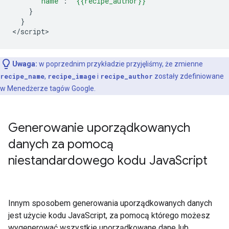
"name"
:
"{{recipe_author}}"
}
}
<
/script
>
Uwaga:
w poprzednim przykładzie przyjęliśmy, że zmienne
recipe_name
,
recipe_image
i
recipe_author
zostały zdefiniowane
w Menedżerze tagów Google.
Generowanie uporządkowanych
danych za pomocą
niestandardowego kodu Java
Script
Innym sposobem generowania uporządkowanych danych
jest użycie kodu JavaScript, za pomocą którego możesz
wygenerować wszystkie uporządkowane dane lub