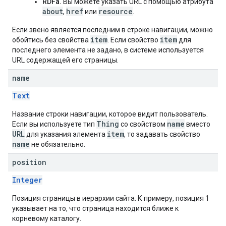
RDFa.
Вы можете указать URL с помощью атрибута
about
href
resource
,
или
.
Если звено является последним в строке навигации, можно
item
item
обойтись без свойства
. Если свойство
для
последнего элемента не задано, в системе используется
URL содержащей его страницы.
name
Text
Название строки навигации, которое видит пользователь.
Thing
name
Если вы используете тип
со свойством
вместо
URL
item
для указания элемента
, то задавать свойство
name
не обязательно.
position
Integer
Позиция страницы в иерархии сайта. К примеру, позиция 1
указывает на то, что страница находится ближе к
корневому каталогу.