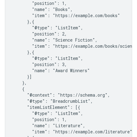
        "position": 1,

        "name": "Books",

        "item": "https://example.com/books"

      },{

        "@type": "ListItem",

        "position": 2,

        "name": "Science Fiction",

        "item": "https://example.com/books/science
      },{

        "@type": "ListItem",

        "position": 3,

        "name": "Award Winners"

      }]

    },

    {

      "@context": "https://schema.org",

      "@type": "BreadcrumbList",

      "itemListElement": [{

        "@type": "ListItem",

        "position": 1,

        "name": "Literature",

        "item": "https://example.com/literature"
