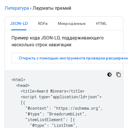
Литература
›
Лауреаты премий
JSON-LD
RDFa
Микроданные
HTML
Пример кода JSON-LD, поддерживающего
несколько строк навигации:
<html>

  <head>

    <title>Award Winners</title>

    <script type="application/ld+json">

    [{

      "@context": "https://schema.org",

      "@type": "BreadcrumbList",

      "itemListElement": [{

        "@type": "ListItem",
