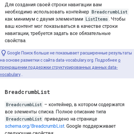
Для создания своей строки навигации вам
необходимо использовать контейнер
BreadcrumbList
как минимум с двумя элементами
ListItems
. Чтобы
ваш контент мог показываться в качестве строки
навигации, требуется задать все обязательные
свойства.
Google Поиск больше не показывает расширенные результаты
на основе разметки с сайта data-vocabulary.org. Подробнее
о
прекращении поддержки структурированных данных data-
vocabulary
…
Breadcrumb
List
BreadcrumbList
– контейнер, в котором содержатся
все элементы списка. Полное описание типа
BreadcrumbList
приведено на странице
schema.org/BreadcrumbList
. Google поддерживает
следующие свойства: