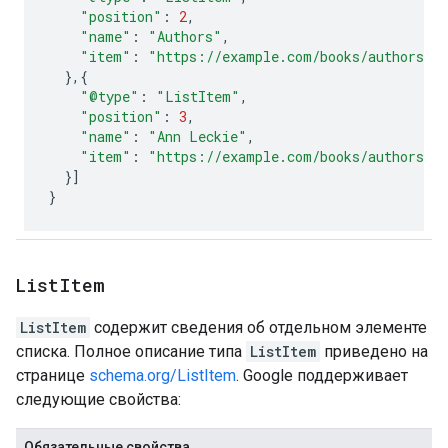
"position"
:
2
,
"name"
:
"Authors"
,
"item"
:
"https://example.com/books/authors"
},{
"@type"
:
"ListItem"
,
"position"
:
3
,
"name"
:
"Ann Leckie"
,
"item"
:
"https://example.com/books/authors/a
}]
}
List
Item
ListItem
содержит сведения об отдельном элементе
списка. Полное описание типа
ListItem
приведено на
странице
schema.org/ListItem
. Google поддерживает
следующие свойства:
Обязательные свойства