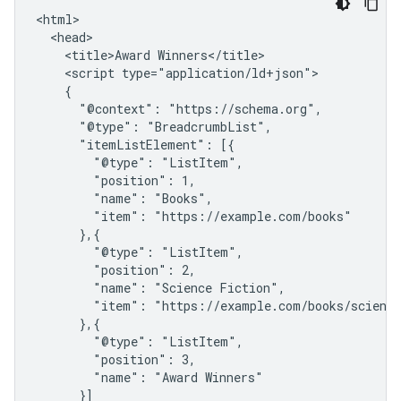
<html>

  <head>

    <title>Award Winners</title>

    <script type="application/ld+json">

    {

      "@context": "https://schema.org",

      "@type": "BreadcrumbList",

      "itemListElement": [{

        "@type": "ListItem",

        "position": 1,

        "name": "Books",

        "item": "https://example.com/books"

      },{

        "@type": "ListItem",

        "position": 2,

        "name": "Science Fiction",

        "item": "https://example.com/books/science
      },{

        "@type": "ListItem",

        "position": 3,

        "name": "Award Winners"

      }]
