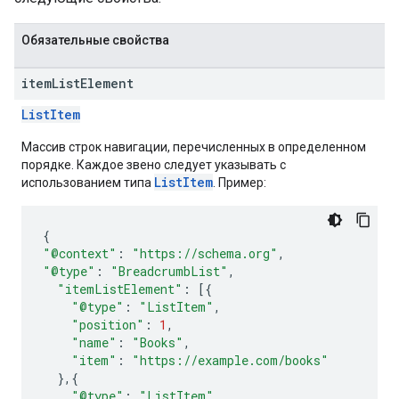
Обязательные свойства
item
List
Element
ListItem
Массив строк навигации, перечисленных в определенном
порядке. Каждое звено следует указывать с
ListItem
использованием типа
. Пример:
{
"@context"
:
"https://schema.org"
,
"@type"
:
"BreadcrumbList"
,
"itemListElement"
:
[{
"@type"
:
"ListItem"
,
"position"
:
1
,
"name"
:
"Books"
,
"item"
:
"https://example.com/books"
},{
"@type"
:
"ListItem"
,