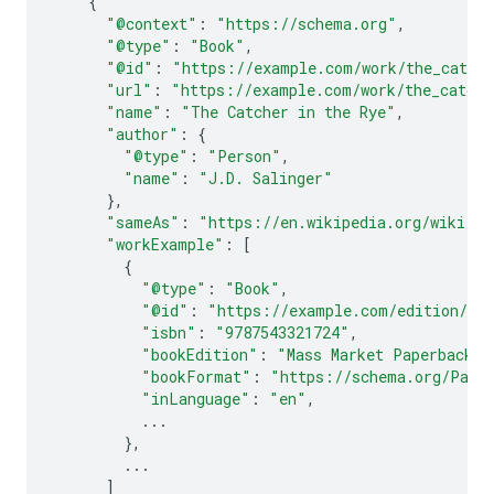
{
"@context"
:
"https://schema.org"
,
"@type"
:
"Book"
,
"@id"
:
"https://example.com/work/the_catche
"url"
:
"https://example.com/work/the_catche
"name"
:
"The Catcher in the Rye"
,
"author"
:
{
"@type"
:
"Person"
,
"name"
:
"J.D. Salinger"
},
"sameAs"
:
"https://en.wikipedia.org/wiki/Th
"workExample"
:
[
{
"@type"
:
"Book"
,
"@id"
:
"https://example.com/edition/the
"isbn"
:
"9787543321724"
,
"bookEdition"
:
"Mass Market Paperback"
,
"bookFormat"
:
"https://schema.org/Pape
"inLanguage"
:
"en"
,
...
},
...
]