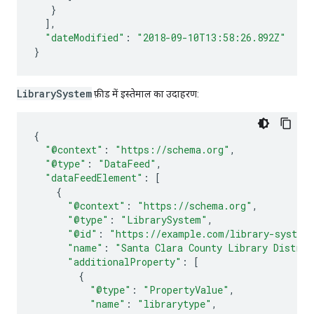
}
],
"dateModified"
:
"2018-09-10T13:58:26.892Z"
}
LibrarySystem
फ़ीड में इस्तेमाल का उदाहरण:
{
"@context"
:
"https://schema.org"
,
"@type"
:
"DataFeed"
,
"dataFeedElement"
:
[
{
"@context"
:
"https://schema.org"
,
"@type"
:
"LibrarySystem"
,
"@id"
:
"https://example.com/library-system
"name"
:
"Santa Clara County Library Distric
"additionalProperty"
:
[
{
"@type"
:
"PropertyValue"
,
"name"
:
"librarytype"
,