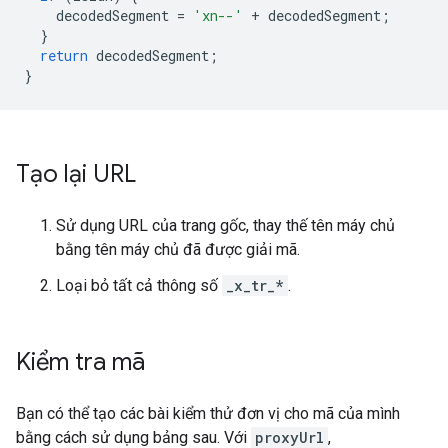
decodedSegment
=
'xn--'
+
decodedSegment
;
}
return
decodedSegment
;
}
Tạo lại URL
Sử dụng URL của trang gốc, thay thế tên máy chủ
bằng tên máy chủ đã được giải mã.
Loại bỏ tất cả thông số
_x_tr_*
.
Kiểm tra mã
Bạn có thể tạo các bài kiểm thử đơn vị cho mã của mình
bằng cách sử dụng bảng sau. Với
proxyUrl
,