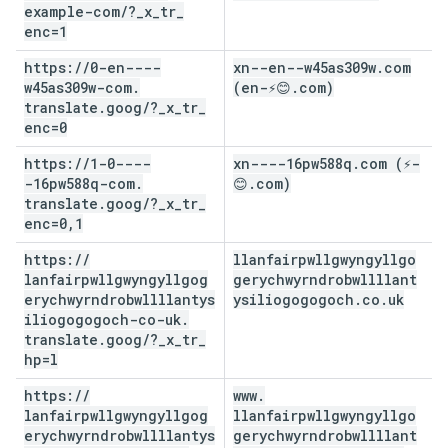
example-com
/
?
_
x
_
tr
_
enc=1
https:
/
/
0-en----
xn--en--w45as309w
.
com
w45as309w-com
.
(en-⚡😊
.
com)
translate
.
goog
/
?
_
x
_
tr
_
enc=0
https:
/
/
1-0----
xn----16pw588q
.
com (⚡-
-16pw588q-com
.
😊
.
com)
translate
.
goog
/
?
_
x
_
tr
_
enc=0
,
1
https:
/
/
llanfairpwllgwyngyllgo
lanfairpwllgwyngyllgog
gerychwyrndrobwllllant
erychwyrndrobwllllantys
ysiliogogogoch
.
co
.
uk
iliogogogoch-co-uk
.
translate
.
goog
/
?
_
x
_
tr
_
hp=l
https:
/
/
www
.
lanfairpwllgwyngyllgog
llanfairpwllgwyngyllgo
erychwyrndrobwllllantys
gerychwyrndrobwllllant