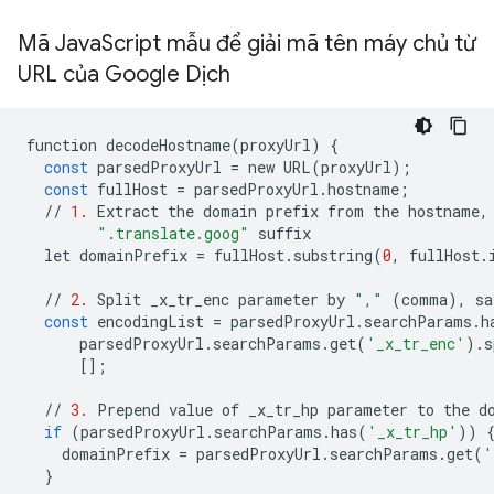
Mã Java
Script mẫu để giải mã tên máy chủ từ
URL của Google Dịch
function
decodeHostname
(
proxyUrl
)
{
const
parsedProxyUrl
=
new
URL
(
proxyUrl
);
const
fullHost
=
parsedProxyUrl
.
hostname
;
//
1.
Extract
the
domain
prefix
from
the
hostname
,
".translate.goog"
suffix
let
domainPrefix
=
fullHost
.
substring
(
0
,
fullHost
.
//
2.
Split
_x_tr_enc
parameter
by
","
(
comma
),
sa
const
encodingList
=
parsedProxyUrl
.
searchParams
.
h
parsedProxyUrl
.
searchParams
.
get
(
'_x_tr_enc'
)
.
s
[];
//
3.
Prepend
value
of
_x_tr_hp
parameter
to
the
d
if
(
parsedProxyUrl
.
searchParams
.
has
(
'_x_tr_hp'
))
domainPrefix
=
parsedProxyUrl
.
searchParams
.
get
(
'
}