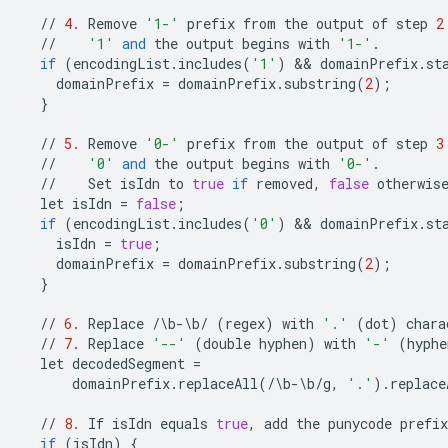
//
4.
Remove
'1-'
prefix
from
the
output
of
step
2
//
'1'
and
the
output
begins
with
'1-'
.
if
(
encodingList
.
includes
(
'1'
)
 && 
domainPrefix
.
st
domainPrefix
=
domainPrefix
.
substring
(
2
);
}
//
5.
Remove
'0-'
prefix
from
the
output
of
step
3
//
'0'
and
the
output
begins
with
'0-'
.
//
Set
isIdn
to
true
if
removed
,
false
otherwis
let
isIdn
=
false
;
if
(
encodingList
.
includes
(
'0'
)
 && 
domainPrefix
.
st
isIdn
=
true
;
domainPrefix
=
domainPrefix
.
substring
(
2
);
}
//
6.
Replace
/
\
b
-
\
b
/
(
regex
)
with
'.'
(
dot
)
chara
//
7.
Replace
'--'
(
double
hyphen
)
with
'-'
(
hyphe
let
decodedSegment
=
domainPrefix
.
replaceAll
(
/
\
b
-
\
b
/
g
,
'.'
)
.
replace
//
8.
If
isIdn
equals
true
,
add
the
punycode
prefix
if
(
isIdn
)
{