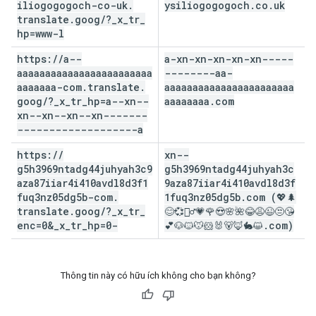
iliogogogoch-co-uk
.
ysiliogogogoch
.
co
.
uk
translate
.
goog
/
?
_
x
_
tr
_
hp=www-l
https:
/
/
a--
a-xn-xn-xn-xn-xn-----
aaaaaaaaaaaaaaaaaaaaaaaa
--------aa-
aaaaaaa-com
.
translate
.
aaaaaaaaaaaaaaaaaaaaaaa
goog
/
?
_
x
_
tr
_
hp=a--xn--
aaaaaaaa
.
com
xn--xn--xn--xn-------
-------------------a
https:
/
/
xn--
g5h3969ntadg44juhyah3c9
g5h3969ntadg44juhyah3c
aza87iiar4i410avdl8d3f1
9aza87iiar4i410avdl8d3f
fuq3nz05dg5b-com
.
1fuq3nz05dg5b
.
com (💖🌲
translate
.
goog
/
?
_
x
_
tr
_
😊💞🤷‍♂️💗🌹😍🌸🌺😂😩😉😒😘
enc=0&
_
x
_
tr
_
hp=0-
💕🐶🐱🐭🐹🐰🐻🦊🐇😺
.
com)
Thông tin này có hữu ích không cho bạn không?