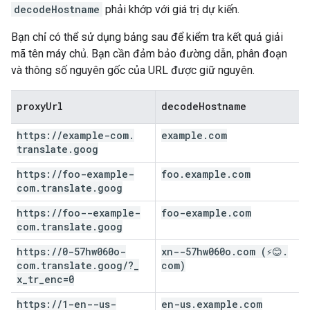
decodeHostname
phải khớp với giá trị dự kiến.
Bạn chỉ có thể sử dụng bảng sau để kiểm tra kết quả giải
mã tên máy chủ. Bạn cần đảm bảo đường dẫn, phân đoạn
và thông số nguyên gốc của URL được giữ nguyên.
proxy
Url
decode
Hostname
https:
/
/
example-com
.
example
.
com
translate
.
goog
https:
/
/
foo-example-
foo
.
example
.
com
com
.
translate
.
goog
https:
/
/
foo--example-
foo-example
.
com
com
.
translate
.
goog
https:
/
/
0-57hw060o-
xn--57hw060o
.
com (⚡😊
.
com
.
translate
.
goog
/
?
_
com)
x
_
tr
_
enc=0
https:
/
/
1-en--us-
en-us
.
example
.
com