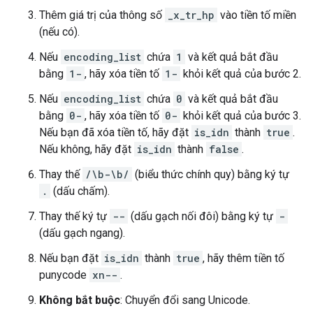
Thêm giá trị của thông số
_x_tr_hp
vào tiền tố miền
(nếu có).
Nếu
encoding_list
chứa
1
và kết quả bắt đầu
bằng
1-
, hãy xóa tiền tố
1-
khỏi kết quả của bước 2.
Nếu
encoding_list
chứa
0
và kết quả bắt đầu
bằng
0-
, hãy xóa tiền tố
0-
khỏi kết quả của bước 3.
Nếu bạn đã xóa tiền tố, hãy đặt
is_idn
thành
true
.
Nếu không, hãy đặt
is_idn
thành
false
.
Thay thế
/\b-\b/
(biểu thức chính quy) bằng ký tự
.
(dấu chấm).
Thay thế ký tự
--
(dấu gạch nối đôi) bằng ký tự
-
(dấu gạch ngang).
Nếu bạn đặt
is_idn
thành
true
, hãy thêm tiền tố
punycode
xn--
.
Không bắt buộc
: Chuyển đổi sang Unicode.