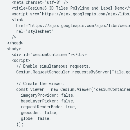
  <meta charset="utf-8" />

  <title>CesiumJS 3D Tiles Polyline and Label Demo</t
  <script src="https://ajax.googleapis.com/ajax/libs
  <link

    href="https://ajax.googleapis.com/ajax/libs/cesi
    rel="stylesheet"

  />

</head>

<body>

  <div id="cesiumContainer"></div>

  <script>

    // Enable simultaneous requests.

    Cesium.RequestScheduler.requestsByServer["tile.go
    // Create the viewer.

    const viewer = new Cesium.Viewer("cesiumContainer
      imageryProvider: false,

      baseLayerPicker: false,

      requestRenderMode: true,

      geocoder: false,

      globe: false,

    });
