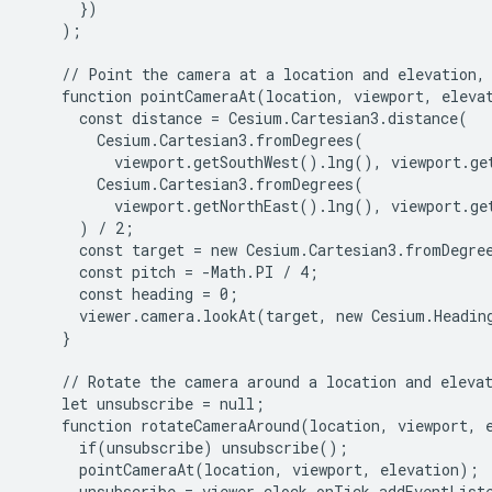
      })

    );

    // Point the camera at a location and elevation, 
    function pointCameraAt(location, viewport, elevat
      const distance = Cesium.Cartesian3.distance(

        Cesium.Cartesian3.fromDegrees(

          viewport.getSouthWest().lng(), viewport.ge
        Cesium.Cartesian3.fromDegrees(

          viewport.getNorthEast().lng(), viewport.ge
      ) / 2;

      const target = new Cesium.Cartesian3.fromDegre
      const pitch = -Math.PI / 4;

      const heading = 0;

      viewer.camera.lookAt(target, new Cesium.Heading
    }

    // Rotate the camera around a location and elevat
    let unsubscribe = null;

    function rotateCameraAround(location, viewport, e
      if(unsubscribe) unsubscribe();

      pointCameraAt(location, viewport, elevation);

      unsubscribe = viewer.clock.onTick.addEventListe