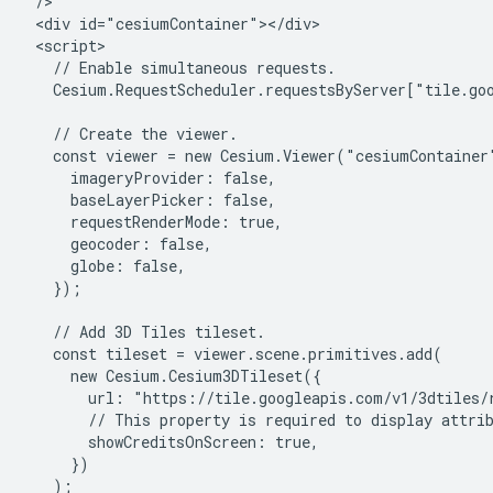
 />

 <div id="cesiumContainer"></div>

 <script>

   // Enable simultaneous requests.

   Cesium.RequestScheduler.requestsByServer["tile.goo
   // Create the viewer.

   const viewer = new Cesium.Viewer("cesiumContainer"
     imageryProvider: false,

     baseLayerPicker: false,

     requestRenderMode: true,

     geocoder: false,

     globe: false,

   });

   // Add 3D Tiles tileset.

   const tileset = viewer.scene.primitives.add(

     new Cesium.Cesium3DTileset({

       url: "https://tile.googleapis.com/v1/3dtiles/
       // This property is required to display attrib
       showCreditsOnScreen: true,

     })

   );
