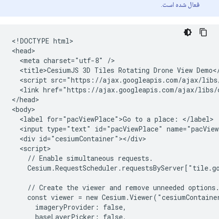
فعال شده است.
<!DOCTYPE html>

<head>

  <meta charset="utf-8" />

  <title>CesiumJS 3D Tiles Rotating Drone View Demo</
  <script src="https://ajax.googleapis.com/ajax/libs
  <link href="https://ajax.googleapis.com/ajax/libs/
</head>

<body>

  <label for="pacViewPlace">Go to a place: </label>

  <input type="text" id="pacViewPlace" name="pacView
  <div id="cesiumContainer"></div>

  <script>

    // Enable simultaneous requests.

    Cesium.RequestScheduler.requestsByServer["tile.go
    // Create the viewer and remove unneeded options.
    const viewer = new Cesium.Viewer("cesiumContainer
      imageryProvider: false,

      baseLayerPicker: false,
