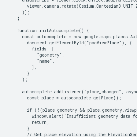
        viewer.camera.rotate(Cesium.Cartesian3.UNIT_Z
      });

    }

    function initAutocomplete() {

      const autocomplete = new google.maps.places.Aut
        document.getElementById("pacViewPlace"), {

          fields: [

            "geometry",

            "name",

          ],

        }

      );

      autocomplete.addListener("place_changed", async
        const place = autocomplete.getPlace();

        if (!(place.geometry && place.geometry.viewp
          window.alert(`Insufficient geometry data fo
          return;

        }

        // Get place elevation using the ElevationSer