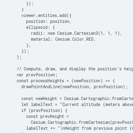
        });

      }

      viewer.entities.add({

        position: position,

        ellipsoid: {

          radii: new Cesium.Cartesian3(1, 1, 1),

          material: Cesium.Color.RED,

        },

      });

    };

    // Compute, draw, and display the position's heig
    var prevPosition;

    const processHeights = (newPosition) => {

      drawPointAndLine(newPosition, prevPosition);

      const newHeight = Cesium.Cartographic.fromCarte
      let labelText = "Current altitude (meters abov
      if (prevPosition) {

        const prevHeight =

          Cesium.Cartographic.fromCartesian(prevPosit
        labelText += "\nHeight from previous point (