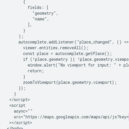
       {

         fields: [

           "geometry",

           "name",

         ],

       }

     );

     autocomplete.addListener("place_changed", () => 
       viewer.entities.removeAll();

       const place = autocomplete.getPlace();

       if (!place.geometry || !place.geometry.viewpor
         window.alert("No viewport for input: " + pla
         return;

       }

       zoomToViewport(place.geometry.viewport);

     });

   }

 </script>

 <script

   async=""

   src="https://maps.googleapis.com/maps/api/js?key=
 ></script>
