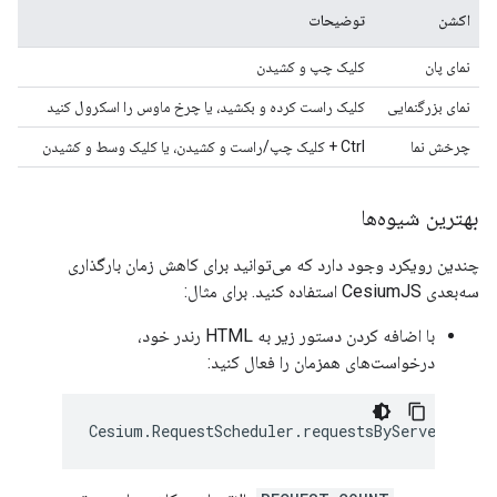
اکشن
توضیحات
نمای پان
کلیک چپ و کشیدن
نمای بزرگنمایی
کلیک راست کرده و بکشید، یا چرخ ماوس را اسکرول کنید
چرخش نما
Ctrl + کلیک چپ/راست و کشیدن، یا کلیک وسط و کشیدن
بهترین شیوه‌ها
چندین رویکرد وجود دارد که می‌توانید برای کاهش زمان بارگذاری
سه‌بعدی CesiumJS استفاده کنید. برای مثال:
با اضافه کردن دستور زیر به HTML رندر خود،
درخواست‌های همزمان را فعال کنید:
Cesium
.
RequestScheduler
.
requestsByServer
[
"til