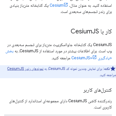
استفاده کنید. به عنوان مثال،
Cesium
یک کتابخانه متن‌باز بنیادی
برای رندر تجسم‌های سه‌بعدی است.
کار با Cesium
JS
CesiumJS یک کتابخانه جاوااسکریپت متن‌باز برای تجسم سه‌بعدی در
وب است. برای اطلاعات بیشتر در مورد استفاده از CesiumJS، به
بخش
«یادگیری CesiumJS»
مراجعه کنید.
نکته:
برای نمایش چندین نمونه کد CesiumJS، به
نمونه‌های رندر CesiumJS
مراجعه کنید.
کنترل‌های کاربر
رندرکننده کاشی CesiumJS دارای مجموعه‌ای استاندارد از کنترل‌های
کاربری است.