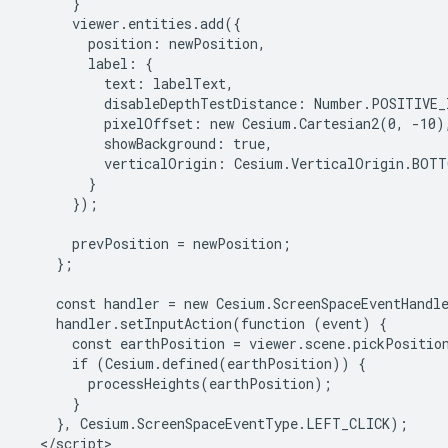
      }

      viewer.entities.add({

        position: newPosition,

        label: {

          text: labelText,

          disableDepthTestDistance: Number.POSITIVE_
          pixelOffset: new Cesium.Cartesian2(0, -10),
          showBackground: true,

          verticalOrigin: Cesium.VerticalOrigin.BOTTO
        }

      });

      prevPosition = newPosition;

    };

    const handler = new Cesium.ScreenSpaceEventHandle
    handler.setInputAction(function (event) {

      const earthPosition = viewer.scene.pickPosition
      if (Cesium.defined(earthPosition)) {

        processHeights(earthPosition);

      }

    }, Cesium.ScreenSpaceEventType.LEFT_CLICK);

  </script>
