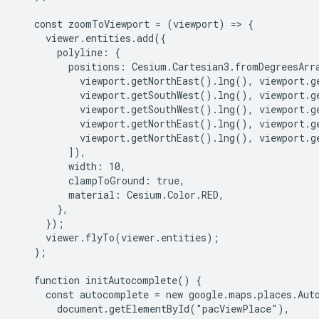
   const zoomToViewport = (viewport) => {

     viewer.entities.add({

       polyline: {

         positions: Cesium.Cartesian3.fromDegreesArra
           viewport.getNorthEast().lng(), viewport.ge
           viewport.getSouthWest().lng(), viewport.ge
           viewport.getSouthWest().lng(), viewport.ge
           viewport.getNorthEast().lng(), viewport.ge
           viewport.getNorthEast().lng(), viewport.ge
         ]),

         width: 10,

         clampToGround: true,

         material: Cesium.Color.RED,

       },

     });

     viewer.flyTo(viewer.entities);

   };

   function initAutocomplete() {

     const autocomplete = new google.maps.places.Auto
       document.getElementById("pacViewPlace"),
