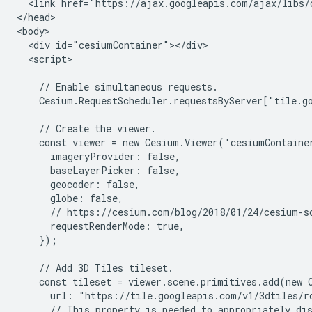
  <link href="https://ajax.googleapis.com/ajax/libs/
</head>

<body>

  <div id="cesiumContainer"></div>

  <script>

    // Enable simultaneous requests.

    Cesium.RequestScheduler.requestsByServer["tile.go
    // Create the viewer.

    const viewer = new Cesium.Viewer('cesiumContainer
      imageryProvider: false,

      baseLayerPicker: false,

      geocoder: false,

      globe: false,

      // https://cesium.com/blog/2018/01/24/cesium-sc
      requestRenderMode: true,

    });

    // Add 3D Tiles tileset.

    const tileset = viewer.scene.primitives.add(new C
      url: "https://tile.googleapis.com/v1/3dtiles/r
      // This property is needed to appropriately dis