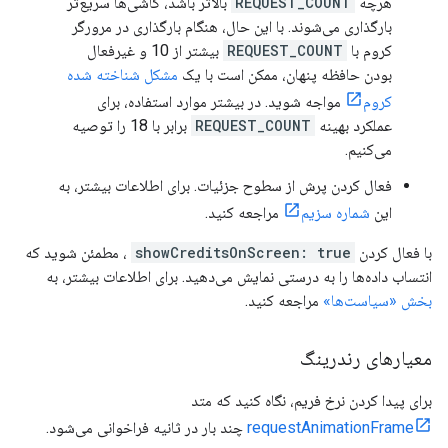
هرچه
REQUEST_COUNT
بالاتر باشد، کاشی‌ها سریع‌تر
بارگذاری می‌شوند. با این حال، هنگام بارگذاری در مرورگر
کروم با
REQUEST_COUNT
بیشتر از 10 و غیرفعال
بودن حافظه پنهان، ممکن است با یک
مشکل شناخته شده
کروم
مواجه شوید. در بیشتر موارد استفاده، برای
عملکرد بهینه
REQUEST_COUNT
برابر با 18 را توصیه
می‌کنیم.
فعال کردن پرش از سطوح جزئیات. برای اطلاعات بیشتر، به
این
شماره سزیم
مراجعه کنید.
با فعال کردن
showCreditsOnScreen: true
، مطمئن شوید که
انتساب داده‌ها را به درستی نمایش می‌دهید. برای اطلاعات بیشتر، به
بخش «سیاست‌ها»
مراجعه کنید.
معیارهای رندرینگ
برای پیدا کردن نرخ فریم، نگاه کنید که متد
requestAnimationFrame
چند بار در ثانیه فراخوانی می‌شود.