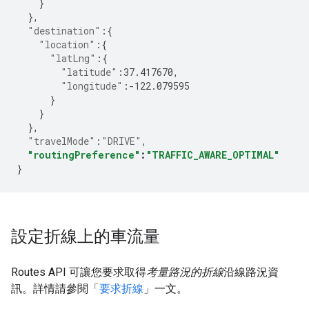
}
},
"destination"
:
{
"location"
:
{
"latLng"
:
{
"latitude"
:
37.417670
,
"longitude"
:-
122.079595
}
}
},
"travelMode"
:
"DRIVE"
,
"routingPreference"
:
"TRAFFIC_AWARE_OPTIMAL"
}
設定折線上的車流量
Routes API 可讓您要求取得
考量路況的折線
沿線路況資
訊。詳情請參閱「
要求折線
」一文。