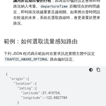
議用於近期出發的行程
，因為這些偏好設定會將即時
路況納入考量。
departureTime
距離現在的時間越
近，即時路況就越重要且越相關。如果將出發時間設
在較遠的未來，系統在選取路線時，會更著重於歷來
路況。
範例：如何選取流量感知路由
下列 JSON 程式碼示範如何在要求訊息實體主體中設定
TRAFFIC_AWARE_OPTIMAL
路由偏好設定。
{
"origin"
:
{
"location"
:
{
"latLng"
:
{
"latitude"
:
37.419734
,
"longitude"
:-
122.0827784
}