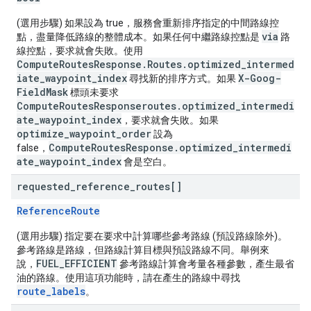
(選用步驟) 如果設為 true，服務會重新排序指定的中間路線控
via
點，盡量降低路線的整體成本。如果任何中繼路線控點是
路
線控點，要求就會失敗。使用
ComputeRoutesResponse.Routes.optimized_intermed
iate_waypoint_index
X-Goog-
尋找新的排序方式。如果
FieldMask
標頭未要求
ComputeRoutesResponseroutes.optimized_intermedi
ate_waypoint_index
，要求就會失敗。如果
optimize_waypoint_order
設為
ComputeRoutesResponse.optimized_intermedi
false，
ate_waypoint_index
會是空白。
requested
_
reference
_
routes[]
ReferenceRoute
(選用步驟) 指定要在要求中計算哪些參考路線 (預設路線除外)。
參考路線是路線，但路線計算目標與預設路線不同。舉例來
FUEL_EFFICIENT
說，
參考路線計算會考量各種參數，產生最省
油的路線。使用這項功能時，請在產生的路線中尋找
route_labels
。