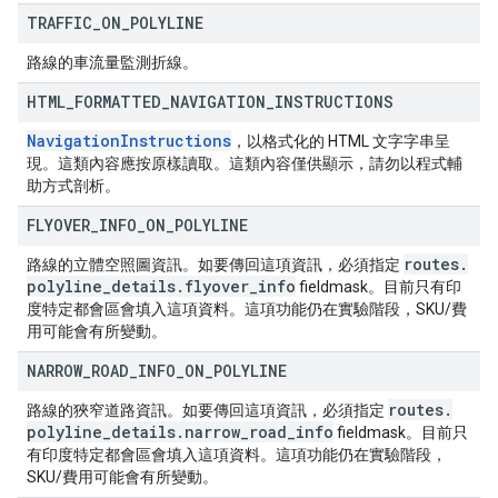
TRAFFIC
_
ON
_
POLYLINE
路線的車流量監測折線。
HTML
_
FORMATTED
_
NAVIGATION
_
INSTRUCTIONS
NavigationInstructions
，以格式化的 HTML 文字字串呈
現。這類內容應按原樣讀取。這類內容僅供顯示，請勿以程式輔
助方式剖析。
FLYOVER
_
INFO
_
ON
_
POLYLINE
routes
.
路線的立體空照圖資訊。如要傳回這項資訊，必須指定
polyline
_
details
.
flyover
_
info
fieldmask。目前只有印
度特定都會區會填入這項資料。這項功能仍在實驗階段，SKU/費
用可能會有所變動。
NARROW
_
ROAD
_
INFO
_
ON
_
POLYLINE
routes
.
路線的狹窄道路資訊。如要傳回這項資訊，必須指定
polyline
_
details
.
narrow
_
road
_
info
fieldmask。目前只
有印度特定都會區會填入這項資料。這項功能仍在實驗階段，
SKU/費用可能會有所變動。