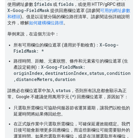
$fields
fields
使用網址參數
或
，或使用 HTTP/gRPC 標頭
X-Goog-FieldMask
提供回應欄位遮罩 (請參閱
可用的網址參數
和標頭
)。值是以逗號分隔的欄位路徑清單。請參閱這份詳細說明
文件，瞭解
如何建構欄位路徑
。
舉例來說，在這個方法中：
X-Goog-
所有可用欄位的欄位遮罩 (適用於手動檢查)：
FieldMask: *
路徑時間、距離、元素狀態、條件和元素索引的欄位遮罩 (生
X-Goog-FieldMask:
產設定範例)：
originIndex,destinationIndex,status,condition
,distanceMeters,duration
status
請務必在欄位遮罩中加入
，否則所有訊息都會顯示為正
*
常。Google 不建議使用萬用字元 (
) 回應欄位遮罩，原因如下：
只選取所需欄位可協助伺服器節省運算週期，讓我們以較低的
延遲時間將結果傳回給您。
在正式版作業中只選取所需欄位，可確保延遲效能穩定。我們
日後可能會新增更多回應欄位，而這些新欄位可能需要額外的
運算時間。如果您選取所有欄位，或是在頂層選取所有欄位，