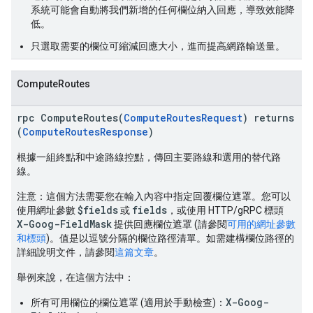
系統可能會自動將我們新增的任何欄位納入回應，導致效能降
低。
只選取需要的欄位可縮減回應大小，進而提高網路輸送量。
ComputeRoutes
rpc ComputeRoutes(
ComputeRoutesRequest
) returns
(
ComputeRoutesResponse
)
根據一組終點和中途路線控點，傳回主要路線和選用的替代路
線。
注意：
這個方法需要您在輸入內容中指定回覆欄位遮罩。您可以
$fields
fields
使用網址參數
或
，或使用 HTTP/gRPC 標頭
X-Goog-FieldMask
提供回應欄位遮罩 (請參閱
可用的網址參數
和標頭
)。值是以逗號分隔的欄位路徑清單。如需建構欄位路徑的
詳細說明文件，請參閱
這篇文章
。
舉例來說，在這個方法中：
X-Goog-
所有可用欄位的欄位遮罩 (適用於手動檢查)：