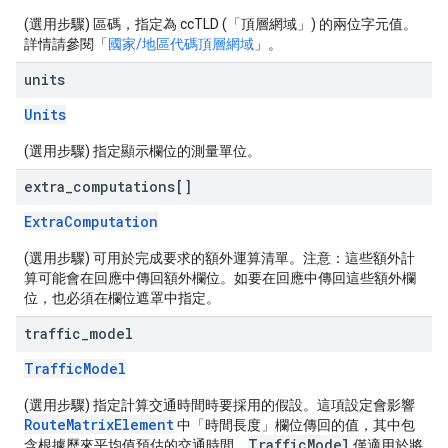
(選用步驟) 區碼，指定為 ccTLD (「頂層網域」) 的兩位字元值。
詳情請參閱「
國家/地區代碼頂層網域
」。
units
Units
(選用步驟) 指定顯示欄位的測量單位。
extra
_
computations[]
ExtraComputation
(選用步驟) 可用於完成要求的額外運算清單。注意：這些額外計
算可能會在回應中傳回額外欄位。如要在回應中傳回這些額外欄
位，也必須在欄位遮罩中指定。
traffic
_
model
TrafficModel
(選用步驟) 指定計算交通時間時要採用的假設。這項設定會影響
RouteMatrixElement
中「時間長度」欄位傳回的值，其中包
TrafficModel
含根據歷來平均值預估的交通時間。
僅適用於將