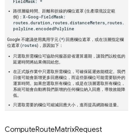
FieldMask: *
路徑層級時間、距離和折線的欄位遮罩 (生產環境設定範
X-Goog-FieldMask:
例)：
routes.duration,routes.distanceMeters,routes.
polyline.encodedPolyline
*
Google 不建議使用萬用字元 (
) 回應欄位遮罩，或在頂層指定欄
routes
位遮罩 (
)，原因如下：
只選取所需欄位可協助伺服器節省運算週期，讓我們以較低的
延遲時間將結果傳回給您。
在正式版作業中只選取所需欄位，可確保延遲效能穩定。我們
日後可能會新增更多回應欄位，而這些新欄位可能需要額外的
運算時間。如果您選取所有欄位，或是在頂層選取所有欄位，
系統可能會自動將我們新增的任何欄位納入回應，導致效能降
低。
只選取需要的欄位可縮減回應大小，進而提高網路輸送量。
Compute
Route
Matrix
Request