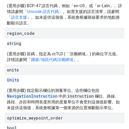
(選用步驟) BCP-47 語言代碼，例如「en-US」或「sr-Latn」。詳
情請參閱「
Unicode 語言代碼
」。如需支援的語言清單，請參閱
「
語言支援
」。如未提供這個值，系統會根據路線要求的地點推
斷顯示語言。
region
_
code
string
(選用步驟) 區碼，指定為 ccTLD (「頂層網域」) 的兩位字元值。
詳情請參閱「
國家/地區代碼頂層網域
」。
units
Units
(選用步驟) 指定顯示欄位的測量單位。這些欄位包括
NavigationInstruction
instruction
中的
欄位。路線、
路段、步距和時間長度所用的度量單位不會受到這個值影響。如
未提供這個值，系統會根據第一個來源的位置推斷顯示單位。
optimize
_
waypoint
_
order
bool