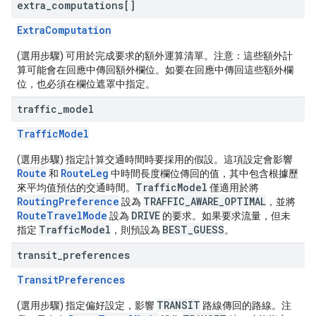
extra
_
computations[]
ExtraComputation
(選用步驟) 可用於完成要求的額外運算清單。注意：這些額外計
算可能會在回應中傳回額外欄位。如要在回應中傳回這些額外欄
位，也必須在欄位遮罩中指定。
traffic
_
model
TrafficModel
(選用步驟) 指定計算交通時間時要採用的假設。這項設定會影響
Route
RouteLeg
和
中時間長度欄位傳回的值，其中包含根據歷
TrafficModel
來平均值預估的交通時間。
僅適用於將
RoutingPreference
TRAFFIC_AWARE_OPTIMAL
設為
，並將
RouteTravelMode
DRIVE
設為
的要求。如果要求流量，但未
TrafficModel
BEST_GUESS
指定
，則預設為
。
transit
_
preferences
TransitPreferences
TRANSIT
(選用步驟) 指定偏好設定，影響
路線傳回的路線。注