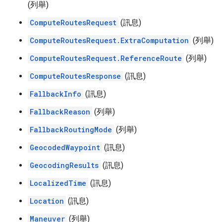
(列舉)
ComputeRoutesRequest
(訊息)
ComputeRoutesRequest.ExtraComputation
(列舉)
ComputeRoutesRequest.ReferenceRoute
(列舉)
ComputeRoutesResponse
(訊息)
FallbackInfo
(訊息)
FallbackReason
(列舉)
FallbackRoutingMode
(列舉)
GeocodedWaypoint
(訊息)
GeocodingResults
(訊息)
LocalizedTime
(訊息)
Location
(訊息)
Maneuver
(列舉)