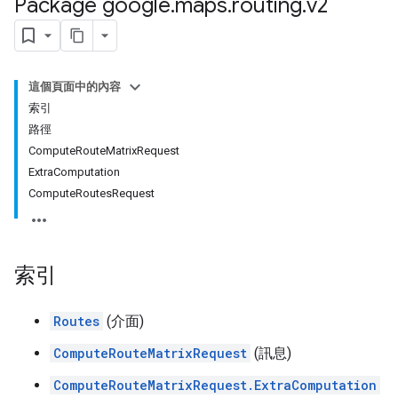
Package google
.
maps
.
routing
.
v2
這個頁面中的內容
索引
路徑
ComputeRouteMatrixRequest
ExtraComputation
ComputeRoutesRequest
索引
Routes
(介面)
ComputeRouteMatrixRequest
(訊息)
ComputeRouteMatrixRequest.ExtraComputation