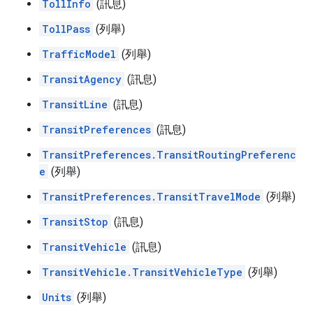
TollInfo
(訊息)
TollPass
(列舉)
TrafficModel
(列舉)
TransitAgency
(訊息)
TransitLine
(訊息)
TransitPreferences
(訊息)
TransitPreferences.TransitRoutingPreferenc
e
(列舉)
TransitPreferences.TransitTravelMode
(列舉)
TransitStop
(訊息)
TransitVehicle
(訊息)
TransitVehicle.TransitVehicleType
(列舉)
Units
(列舉)