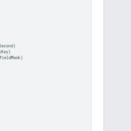
Second
)
iKey
)
fieldMask
)