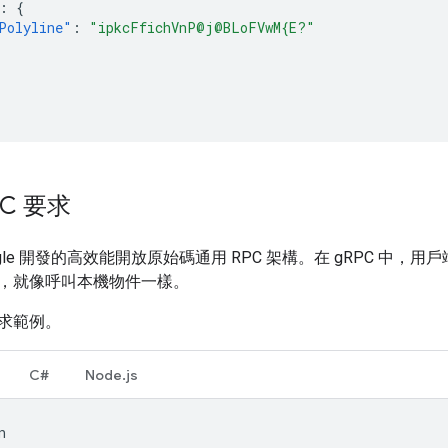
:
{
Polyline"
:
"ipkcFfichVnP@j@BLoFVwM{E?"
PC 要求
ogle 開發的高效能開放原始碼通用 RPC 架構。在 gRPC 
，就像呼叫本機物件一樣。
要求範例。
C#
Node.js
n