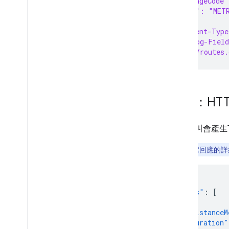
  "languageCode
  "units": "MET
}' \
-H 'Content-Type
-H 'X-Goog-Field
'https://routes.
範例：HT
上述呼叫會產生下
注意：
如需回應的詳
{
"routes"
:
[
{
"distanceM
"duration"