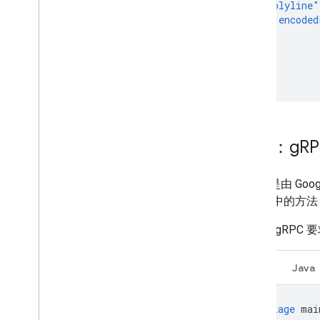
"polyline"
"encoded
}
}
]
}
範例：g
R
gRPC
是由 Go
用程式中的方法
以下是 gRPC 
Go
Java
package
mai