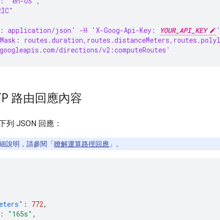
": "en-US",
RIC"
: application/json' -H 'X-Goog-Api-Key: 
YOUR_API_KEY
Mask: routes.duration,routes.distanceMeters,routes.poly
googleapis.com/directions/v2:computeRoutes'
TP 路由回應內容
列 JSON 回應：
細說明，請參閱「
瞭解運算路徑回應
」。
eters"
:
772
,
:
"165s"
,