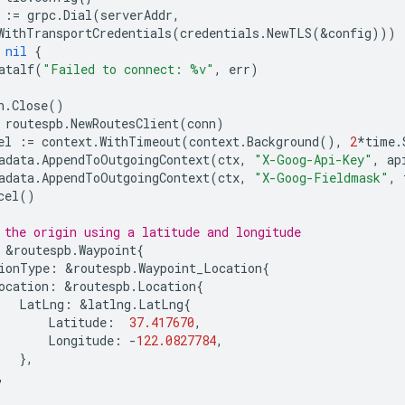
:=
grpc
.
Dial
(
serverAddr
,
WithTransportCredentials
(
credentials
.
NewTLS
(
&
config
)))
nil
{
atalf
(
"Failed to connect: %v"
,
err
)
n
.
Close
()
routespb
.
NewRoutesClient
(
conn
)
el
:=
context
.
WithTimeout
(
context
.
Background
(),
2
*
time
.
adata
.
AppendToOutgoingContext
(
ctx
,
"X-Goog-Api-Key"
,
ap
adata
.
AppendToOutgoingContext
(
ctx
,
"X-Goog-Fieldmask"
,
cel
()
 the origin using a latitude and longitude
&
routespb
.
Waypoint
{
ionType
:
&
routespb
.
Waypoint_Location
{
ocation
:
&
routespb
.
Location
{
LatLng
:
&
latlng
.
LatLng
{
Latitude
:
37.417670
,
Longitude
:
-
122.0827784
,
},
,