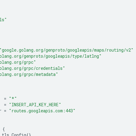
ls"
"google.golang.org/genproto/googleapis/maps/routing/v2"
olang.org/genproto/googleapis/type/latlng"
olang.org/grpc"
olang.org/grpc/credentials"
olang.org/grpc/metadata"
=
"*"
=
"INSERT_API_KEY_HERE"
r
=
"routes.googleapis.com:443"
{
tls
.
Config
{}