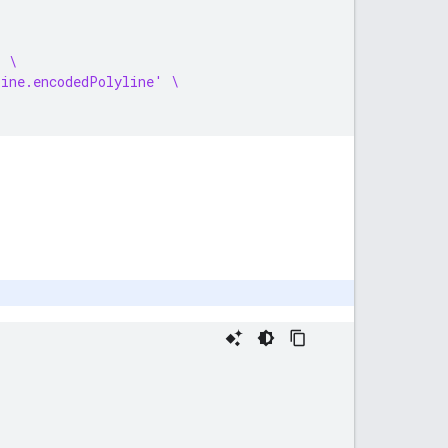
' \
line.encodedPolyline' \