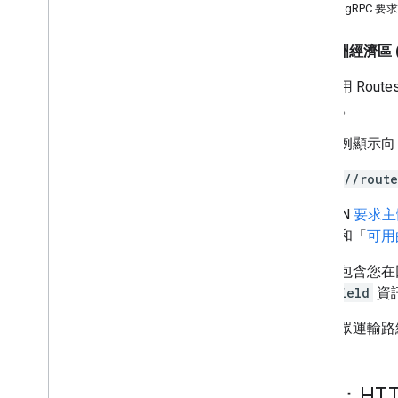
路線規劃功能
範例：gRPC 要求
取得路線
取得路線
歐洲經濟區 (
選擇要傳回的欄位
如要使用 Route
指定路線位置
(gRPC)。
查看路徑回應
處理要求錯誤
以下範例顯示
要求其他路線類型
自訂車輛類型的路線
https://rout
設定路線上的路線控點
在 JSON
要求主
選取流量選項
位置
」和「
可用
選取其他路線選項
回應會包含您在
計算路徑矩陣
傳送
field
資
Compute Route Matrix 簡介
路徑矩陣的用途
如需大眾運輸路
取得路徑矩陣
選取車輛類型
選取路徑矩陣選項
範例：HT