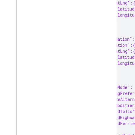
      "latLng":
        "latitud
        "longitu
      }
    }
  },
  "destination":
    "location":{
      "latLng":
        "latitud
        "longitu
      }
    }
  },
  "travelMode":
  "routingPrefe
  "computeAltern
  "routeModifier
    "avoidTolls"
    "avoidHighwa
    "avoidFerrie
  },