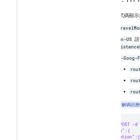
遷移
下列程式碼顯示
遷移至 Routes API 的好處
從 Directions 或 Distance Matrix API 遷
travelMo
移
從路徑預覽遷移至 GA
en-US
語
distance
公用程式
X-Goog-F
折線解碼器公用程式
rou
rou
rou
注意：
如要解碼回應
curl -X POST -d
  "origin":{
    "location":{