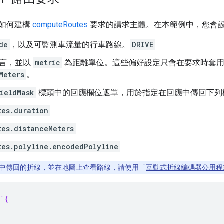
如何建構
computeRoutes
要求的請求主體。在本範例中，您會
de
，以及可監測車流量的行車路線。
DRIVE
言，並以
metric
為距離單位。這些偏好設定只會在要求時套用
Meters
。
ieldMask
標頭中的回應欄位遮罩，用於指定在回應中傳回下列
tes.duration
tes.distanceMeters
tes.polyline.encodedPolyline
中傳回的折線，並在地圖上查看路線，請使用「
互動式折線編碼器公用程
 '{