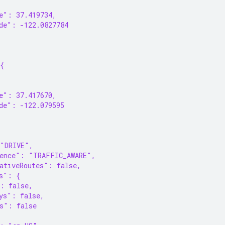
{
e": 37.419734,
de": -122.0827784
{
{
e": 37.417670,
de": -122.079595
 "DRIVE",
rence": "TRAFFIC_AWARE",
ativeRoutes": false,
s": {
: false,
ys": false,
s": false