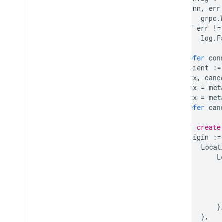
conn
,
err
grpc
.
if
err
!=
log
.
F
}
defer
con
client
:=
ctx
,
canc
ctx
=
met
ctx
=
met
defer
can
// create
origin
:=
Locat
L
}
},