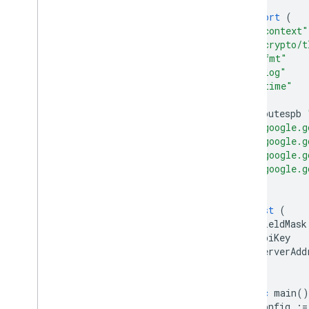
import
(
"context"
"crypto/t
"fmt"
"log"
"time"
routespb
"google.g
"google.g
"google.g
"google.g
)
const
(
fieldMask
apiKey
serverAdd
)
func
main
()
config
:=