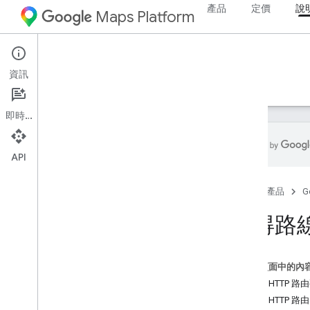
產品
定價
說
Maps Platform
Web Services
Routes API
資訊
指南
參考資料
資源
即時通訊
API
Routes API
首頁
產品
G
試用 Compute Routes 範例
取得路
設定
設定 Routes API
這個頁面中的內
運算路徑
範例：HTTP 路
Compute Routes 簡介
範例：HTTP 路