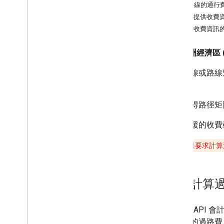
路線規劃功能
計算路線的通行
取得路線
要求提供收費
要求其他路線類型
包含收費資訊
自訂車輛類型的路線
設定路線上的路線控點
歐洲經濟區 (
選取流量選項
計算路線或路線
選取其他路線選項
顯示。
可用路線選項
取得路徑權杖
如要取得路徑矩
計算過路費
指定要避開的路線功能
如需支援的收費
要求路徑折線
要求本地化值
注意：
如果要求計算
要求提供高架道路和狹窄道路
如何計算
計算路徑矩陣
Compute Route Matrix 簡介
路徑矩陣的用途
Routes 
取得路徑矩陣
有可用的過路費，