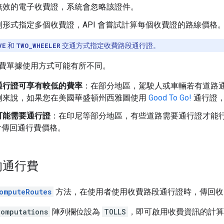
無效的電子收費證，系統會忽略該證件。
列形式指定多個收費證，API 會嘗試計算每個收費證的路線價格
VE
和
TWO_WHEELER
交通方式指定收費路段通行證。
費單據使用方式可能有所不同。
通行證可享有較低的費率
：在部分地區，駕駛人或車輛若有道路
例來說，如果您在美國華盛頓州西雅圖使用
Good To Go!
通行證，
可能需要通行證
：在印尼等部分地區，有些道路需要通行證才能
不會傳回通行費價格。
的通行費
omputeRoutes
方法，在使用者使用收費路段通行證時，傳回收
Computations
陣列欄位設為
TOLLS
，即可啟用收費資訊的計算