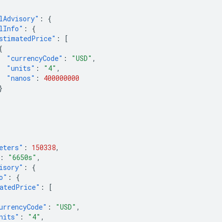
lAdvisory"
:
{
lInfo"
:
{
stimatedPrice"
:
[
{
"currencyCode"
:
"USD"
,
"units"
:
"4"
,
"nanos"
:
400000000
}
eters"
:
150338
,
:
"6650s"
,
isory"
:
{
o"
:
{
atedPrice"
:
[
urrencyCode"
:
"USD"
,
nits"
:
"4"
,