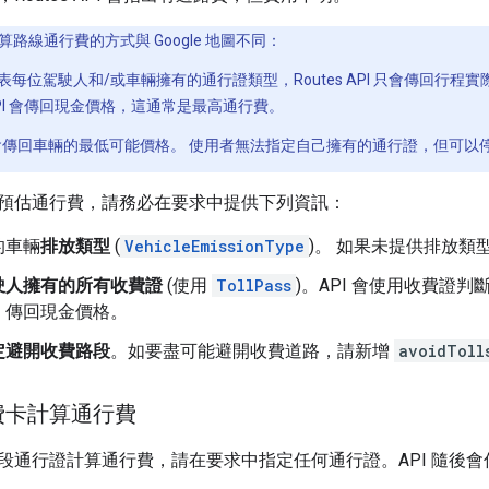
I 計算路線通行費的方式與 Google 地圖不同：
每位駕駛人和/或車輛擁有的通行證類型，Routes API 只會傳回行程
PI 會傳回現金價格，這通常是最高通行費。
圖通常會傳回車輛的最低可能價格。 使用者無法指定自己擁有的通行證，但可
預估通行費，請務必在要求中提供下列資訊：
的車輛
排放類型
(
VehicleEmissionType
)。 如果未提供排放
駛人擁有的所有收費證
(使用
TollPass
)。API 會使用收費證
，傳回現金價格。
定避開收費路段
。如要盡可能避開收費道路，請新增
avoidToll
費卡計算通行費
段通行證計算通行費，請在要求中指定任何通行證。API 隨後