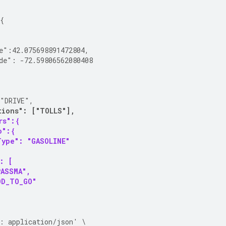
{
{
e":42.075698891472804,
de": -72.59806562080408
 "DRIVE",
tions": ["TOLLS"],
rs":{
o":{
Type": "GASOLINE"
": [
PASSMA",
OD_TO_GO"
: application/json' \