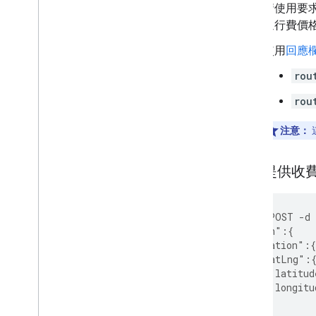
請使用要
通行費價
使用
回應
rou
rou
注意：
要求提供收
curl -X POST -d
  "origin":{
    "location":{
      "latLng":
        "latitud
        "longitu
      }
    }