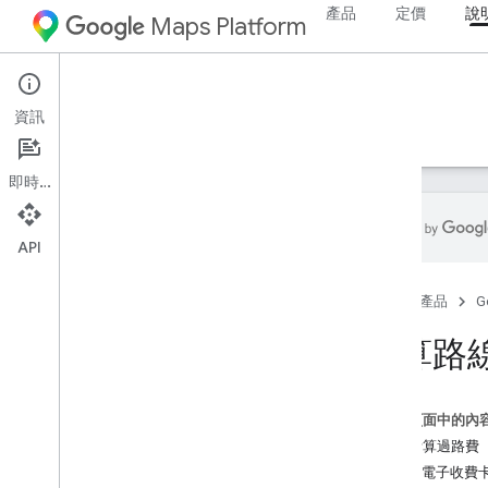
產品
定價
說
Maps Platform
Web Services
Routes API
資訊
指南
參考資料
資源
即時通訊
API
Routes API
首頁
產品
G
試用 Compute Routes 範例
計算路
設定
設定 Routes API
這個頁面中的內
運算路徑
如何計算過路費
Compute Routes 簡介
使用電子收費