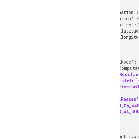
  },
  "destination":
    "location":{
      "latLng":
        "latitud
        "longitu
      }
    }
  },
  "travelMode":
"extraComputa
  "routeModifie
    "vehicleInf
      "emission
    },
    "tollPasses
      "US_MA_EZ
      "US_WA_GO
    ]
  }
}' \
-H 'Content-Type