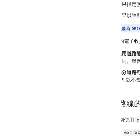
如果指定
如果以陣
注意：
你只能為
DRI
各區域的電子收
使用道路
不同。舉
部分道路
API 就
計算路線
以下範例使用
c
將
extra