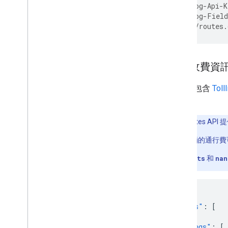
-H 'X-Goog-Api-K
-H 'X-Goog-Field
'https://routes.
包含收費資
回應會包含
Toll
資訊。
注意
：Routes A
商用車輛的通行費
如果
units
和
nan
{
"routes"
:
[
{
"legs"
:
[