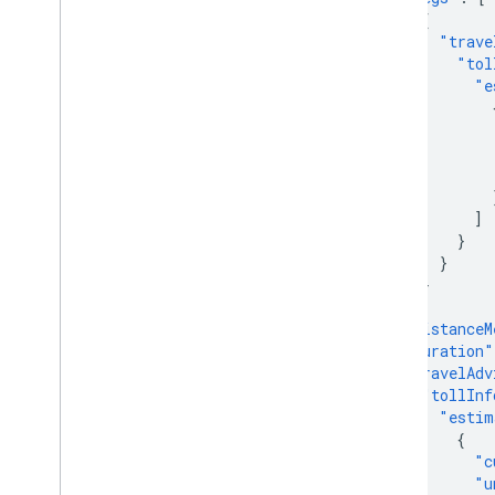
{
"trave
"tol
"e
]
}
}
}
],
"distanceM
"duration"
"travelAdv
"tollInf
"estim
{
"c
"u