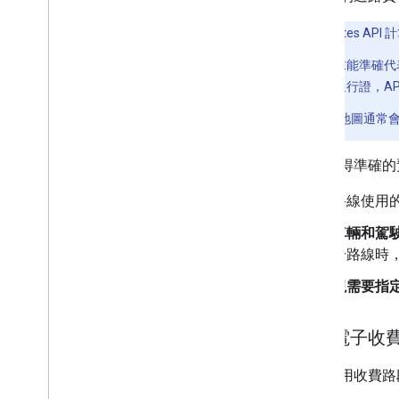
選取車輛類型
選取路徑矩陣選項
注意
：Routes AP
假設要求能準確代表
遷移
費路段通行證，A
遷移至 Routes API 的好處
從 Directions 或 Distance Matrix API 遷
Google 地
移
從路徑預覽遷移至 GA
如要取得準確的
公用程式
路線使用
折線解碼器公用程式
車輛和駕
於路線時
視需要指
使用電子收
如要使用收費路