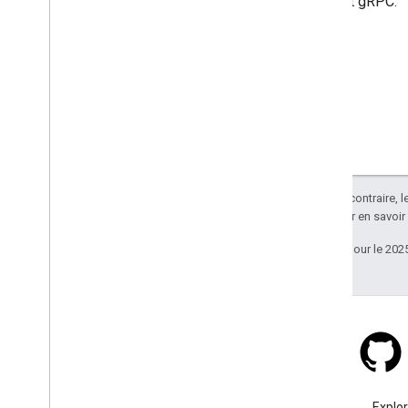
REST et gRPC.
Sauf indication contraire, 
Apache 2.0
. Pour en savoir
Dernière mise à jour le 202
Stack Overflow
Posez une question sous le
Explo