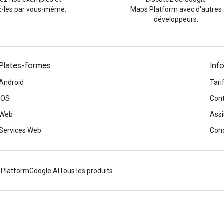
-les par vous-même.
Maps Platform avec d'autres
développeurs.
Plates-formes
Inf
Android
Tari
iOS
Cont
Web
Assi
Services Web
Cond
 Platform
Google AI
Tous les produits