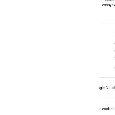
tag google-maps.
essayez
En savoir plus
Questions fréquentes
Sélecteur d'API
Bonnes pratiques de sécurité pour les API
Optimiser l'utilisation des services Web
Android
Chrome
Firebase
Google Cloud
Conditions d'utilisation
Règles de confidentialité
Manage cookies