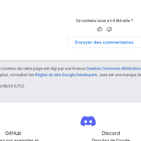
Ce contenu vous a-t-il été utile ?
Envoyer des commentaires
le contenu de cette page est régi par une licence
Creative Commons Attribution
 plus, consultez les
Règles du site Google Developers
. Java est une marque dé
5/08/29 (UTC).
GitHub
Discord
rez nos exemples et
Discutez de Google