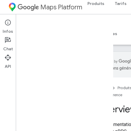
Produits
Tarifs
Maps Platform
Route Optimization API
Infos
Guides
Exemples
Référence
Ressources
Chat
API
traductions généré
Documentation de référence de l'API
Route Optimization
Documentation de référence sur REST
Accueil
Produit
Documentation de référence sur RPC
Référence
Overvi
La documentation