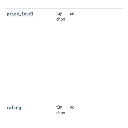
b
price
_
level
tùy
số
M
chọn
t
c
m
n
m
s
rating
tùy
số
C
chọn
đ
b
n