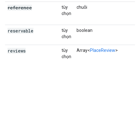
reference
tùy
chuỗi
chọn
reservable
tùy
boolean
C
chọn
đ
reviews
tùy
Array<
PlaceReview
>
M
chọn
b
c
x
S
r
v