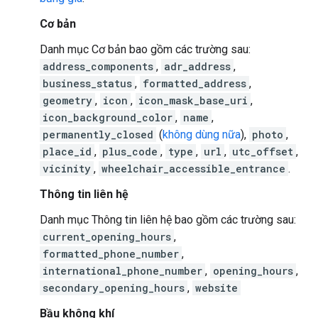
Cơ bản
Danh mục Cơ bản bao gồm các trường sau:
address_components
,
adr_address
,
business_status
,
formatted_address
,
geometry
,
icon
,
icon_mask_base_uri
,
icon_background_color
,
name
,
permanently_closed
(
không dùng nữa
),
photo
,
place_id
,
plus_code
,
type
,
url
,
utc_offset
,
vicinity
,
wheelchair_accessible_entrance
.
Thông tin liên hệ
Danh mục Thông tin liên hệ bao gồm các trường sau:
current_opening_hours
,
formatted_phone_number
,
international_phone_number
,
opening_hours
,
secondary_opening_hours
,
website
Bầu không khí