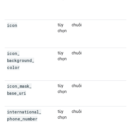
V
b
icon
tùy
chuỗi
C
chọn
t
d
t
icon
_
tùy
chuỗi
C
chọn
c
background
_
color
icon
_
mask
_
tùy
chuỗi
C
chọn
t
base
_
uri
l
international
_
tùy
chuỗi
C
chọn
đ
phone
_
number
Đ
m