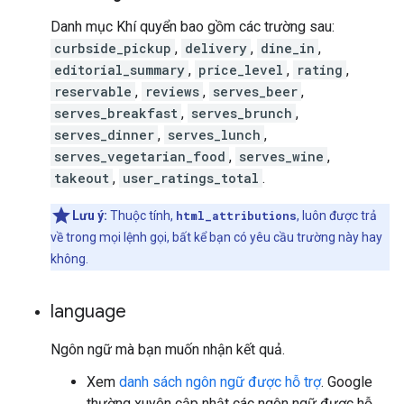
Danh mục Khí quyển bao gồm các trường sau:
curbside_pickup
,
delivery
,
dine_in
,
editorial_summary
,
price_level
,
rating
,
reservable
,
reviews
,
serves_beer
,
serves_breakfast
,
serves_brunch
,
serves_dinner
,
serves_lunch
,
serves_vegetarian_food
,
serves_wine
,
takeout
,
user_ratings_total
.
Lưu ý:
Thuộc tính,
html_attributions
, luôn được trả
về trong mọi lệnh gọi, bất kể bạn có yêu cầu trường này hay
không.
language
Ngôn ngữ mà bạn muốn nhận kết quả.
Xem
danh sách ngôn ngữ được hỗ trợ
. Google
thường xuyên cập nhật các ngôn ngữ được hỗ