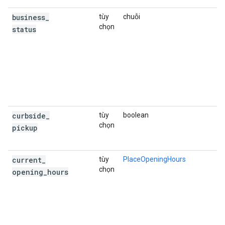
business
_
tùy
chuỗi
C
chọn
c
status
d
d
k
T
O
C
C
curbside
_
tùy
boolean
C
chọn
c
pickup
l
current
_
tùy
PlaceOpeningHours
C
chọn
n
opening
_
hours
K
t
c
n
g