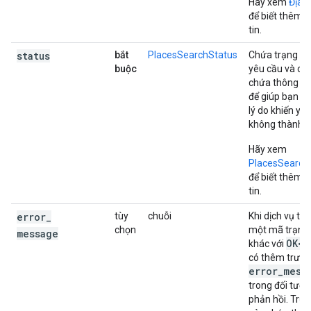
Hãy xem
Địa 
để biết thêm 
tin.
status
bắt
PlacesSearchStatus
Chứa trạng th
buộc
yêu cầu và có 
chứa thông tin
để giúp bạn th
lý do khiến yê
không thành c
Hãy xem
PlacesSearch
để biết thêm 
tin.
error
_
tùy
chuỗi
Khi dịch vụ trả
chọn
một mã trạng 
message
OK<
khác với
, 
có thêm trườ
error_mess
trong đối tượ
phản hồi. Trư