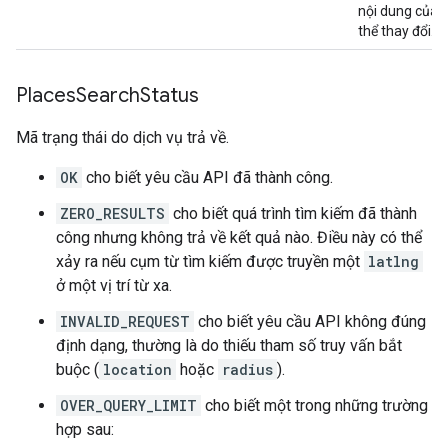
nội dung của 
thể thay đổi.
Places
Search
Status
Mã trạng thái do dịch vụ trả về.
OK
cho biết yêu cầu API đã thành công.
ZERO_RESULTS
cho biết quá trình tìm kiếm đã thành
công nhưng không trả về kết quả nào. Điều này có thể
xảy ra nếu cụm từ tìm kiếm được truyền một
latlng
ở một vị trí từ xa.
INVALID_REQUEST
cho biết yêu cầu API không đúng
định dạng, thường là do thiếu tham số truy vấn bắt
buộc (
location
hoặc
radius
).
OVER_QUERY_LIMIT
cho biết một trong những trường
hợp sau: