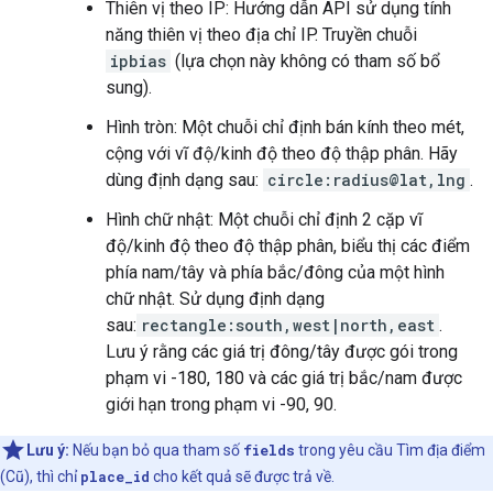
Thiên vị theo IP: Hướng dẫn API sử dụng tính
năng thiên vị theo địa chỉ IP. Truyền chuỗi
ipbias
(lựa chọn này không có tham số bổ
sung).
Hình tròn: Một chuỗi chỉ định bán kính theo mét,
cộng với vĩ độ/kinh độ theo độ thập phân. Hãy
dùng định dạng sau:
circle:radius@lat,lng
.
Hình chữ nhật: Một chuỗi chỉ định 2 cặp vĩ
độ/kinh độ theo độ thập phân, biểu thị các điểm
phía nam/tây và phía bắc/đông của một hình
chữ nhật. Sử dụng định dạng
sau:
rectangle:south,west|north,east
.
Lưu ý rằng các giá trị đông/tây được gói trong
phạm vi -180, 180 và các giá trị bắc/nam được
giới hạn trong phạm vi -90, 90.
Lưu ý:
Nếu bạn bỏ qua tham số
fields
trong yêu cầu Tìm địa điểm
(Cũ), thì chỉ
place_id
cho kết quả sẽ được trả về.