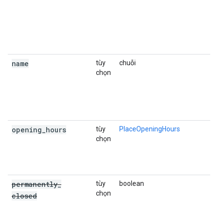
(
i
c
S
4
name
tùy
chuỗi
C
chọn
t
đ
e
t
đ
opening
_
hours
tùy
PlaceOpeningHours
C
chọn
t
H
đ
permanently
_
tùy
boolean
chọn
closed
S