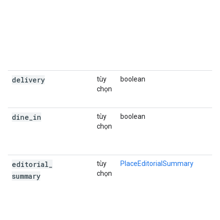
s
c
n
bi
H
đ
delivery
tùy
boolean
C
chọn
h
k
dine
_
in
tùy
boolean
C
chọn
h
t
k
editorial
_
tùy
PlaceEditorialSummary
C
chọn
đ
summary
t
b
n
B