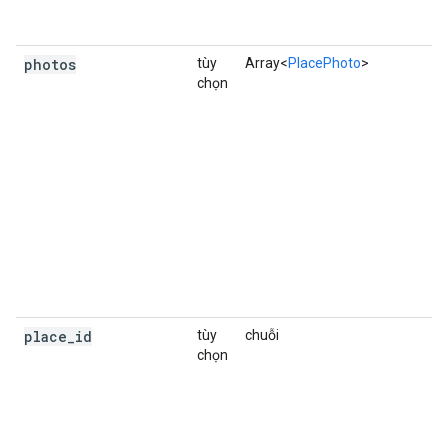
đ
c
photos
tùy
Array<
PlacePhoto
>
M
chọn
ả
t
h
t
c
ả
h
m
P
H
t
place
_
id
tùy
chuỗi
G
chọn
b
đ
t
t
p