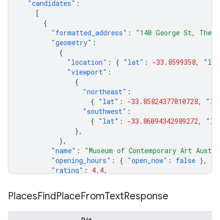
"candidates"
:
[
{
"formatted_address"
:
"140 George St, The R
"geometry"
:
{
"location"
:
{
"lat"
:
-33.8599358
,
"lng
"viewport"
:
{
"northeast"
:
{
"lat"
:
-33.85824377010728
,
"ln
"southwest"
:
{
"lat"
:
-33.86094342989272
,
"ln
},
},
"name"
:
"Museum of Contemporary Art Austra
"opening_hours"
:
{
"open_now"
:
false
},
"rating"
:
4.4
,
},
],
Places
Find
Place
From
Text
Response
"status"
:
"OK"
,
}