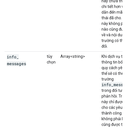
này chứa thôn
chi tiết hơn về 
dẫn đến mã t
thái đã cho. T
này không phả
nào cũng được
về và nội dung
trường có thể 
đổi.
info
_
tùy
Array<string>
Khi dịch vụ trả
chọn
thông tin bổ s
messages
quy cách yêu 
thể sẽ có thê
trường
info_messa
trong đối tượ
phản hồi. Trư
này chỉ được t
cho các yêu c
thành công. C
không phải lú
cũng được trả 