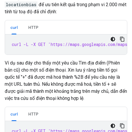
locationbias
để ưu tiên kết quả trong phạm vi 2.000 mét
tính từ toạ độ đã chỉ định:
curl
HTTP
curl -L -X GET 'https://maps.googleapis.com/maps/a
Ví dụ sau đây cho thấy một yêu cầu Tìm địa điểm (Phiên
bản cũ) cho một số điện thoại. Xin lưu ý rằng tiền tố gọi
quốc tế "+" đã được mã hoá thành %2B để yêu cầu này là
một URL tuân thủ. Nếu không được mã hoá, tiền tố + sẽ
được giải mã thành một khoảng trắng trên máy chủ, dẫn đến
việc tra cứu số điện thoại không hợp lệ.
curl
HTTP
curl -L -X GET 'https://maps.googleapis.com/maps/a