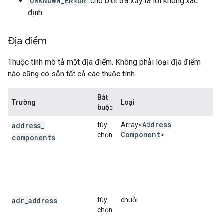
UNKNOWN_ERROR
cho biết đã xảy ra lỗi không xác
định.
Địa điểm
Thuộc tính mô tả một địa điểm. Không phải loại địa điểm
nào cũng có sẵn tất cả các thuộc tính.
Bắt
Trường
Loại
M
buộc
Address
address
_
tùy
Array<
M
Component
chọn
>
p
components
đ
H
A
t
adr
_
address
tùy
chuỗi
T
chọn
đ
a