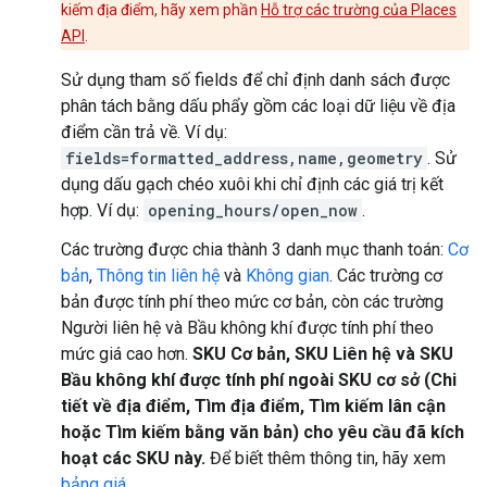
kiếm địa điểm, hãy xem phần
Hỗ trợ các trường của Places
API
.
Sử dụng tham số fields để chỉ định danh sách được
phân tách bằng dấu phẩy gồm các loại dữ liệu về địa
điểm cần trả về. Ví dụ:
fields=formatted_address,name,geometry
. Sử
dụng dấu gạch chéo xuôi khi chỉ định các giá trị kết
hợp. Ví dụ:
opening_hours/open_now
.
Các trường được chia thành 3 danh mục thanh toán:
Cơ
bản
,
Thông tin liên hệ
và
Không gian
. Các trường cơ
bản được tính phí theo mức cơ bản, còn các trường
Người liên hệ và Bầu không khí được tính phí theo
mức giá cao hơn.
SKU Cơ bản, SKU Liên hệ và SKU
Bầu không khí được tính phí ngoài SKU cơ sở (Chi
tiết về địa điểm, Tìm địa điểm, Tìm kiếm lân cận
hoặc Tìm kiếm bằng văn bản) cho yêu cầu đã kích
hoạt các SKU này.
Để biết thêm thông tin, hãy xem
bảng giá
.