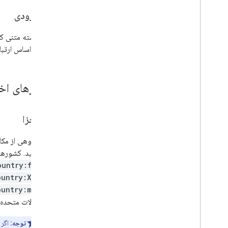
ورودی
رشته متنی که
بر اساس ارتبا
پارامترهای اخ
اجزا
کنید. کشورها باید به صو
ountry:fr
ountry:XX
ountry:mp
ایالات متحده
توجه:
اگر 