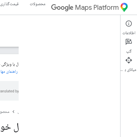
محصولات
قیمت‌گذاری
Maps Platform
Places API
Web Services
اطلاعات
راهنما
مرجع
منابع
میراث
گپ
این محصول یا ویژگی در وضعیت Legacy است. برای اطلاعات ب
میانای برنامه‌سازی کاربردی
(جدید)، به
راهنمای مه
Places API (قدیمی)
نمای کلی
از API های Places استفاده کنید
جستجوی مکان
جزئیات مکان
صفحه اصلی
محصول
عکس های مکان
تکمیل خود
محل تکمیل خودکار
پرس و جو تکمیل خودکار