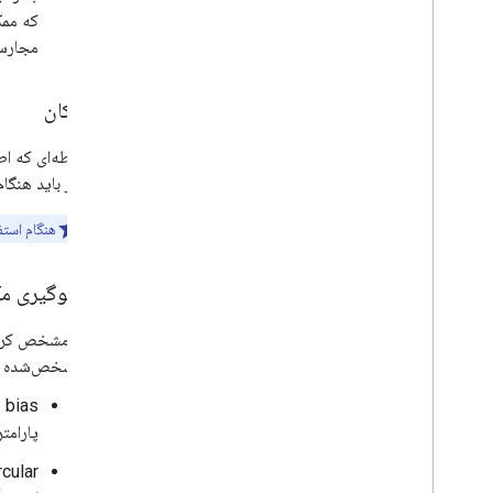
که ممک
مجارست
مکان
نقطه‌ای که ا
نیز باید هنگ
هنگام استفاده از API جستجوی متن، اگر «پرس‌وجو» حاوی یک مکان صریح مانند «بازار بارس
سوگیری مک
مشخص‌شده ترجیح دهید. اگ
IP bias: به API دستور می‌دهد که از آدرس  biasing
پارامتر