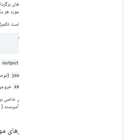
پیش‌بینی‌های برگردان
بیشتر در مورد هر یک
یک درخواست تکمیل خودکار مکان (Legacy)
که در آن
output
م
json
(توصیه 
xml
خروجی را به
از کاراکتر آمپرسند (
پارامترهای مور