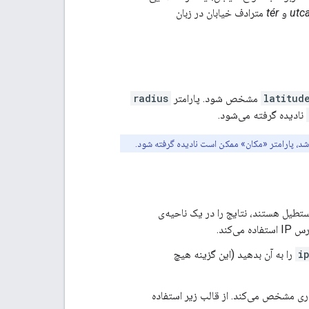
utc
و
tér
مترادف خیابان در زبان
latitud
مشخص شود. پارامتر
radius
نادیده گرفته می‌شود.
lat/l که نشان‌دهنده‌ی نقاط یک مستطیل هستند، نتایج را در یک ناحیه‌ی
i
را به آن بدهید (این گزینه هیچ
به علاوه‌ی lat/lng بر حسب درجه‌ی اعشاری مشخص می‌کند. از قالب زیر استفاده