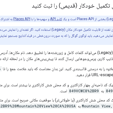
تکمیل خودکار (قدیمی) را ثبت کنید
کلید API
و سهمیه‌ها را با
Places API
به اشتراک 
می‌توانید حتی بدون نقشه از قابلیت تکمیل خودکار مکان (Legacy) اس
ها و
تایپ کاربر، پرس‌وجوهایی ارسال کنند تا پیش‌بینی‌های مکان را در لحظه ارائه د
لاوه را به درستی قالب‌بندی کنید. این بدان معناست که باید علامت جمع را تا
B
ک کد ناحیه‌ای چهار کاراکتری و کد محلی شش کاراکتری یا بیشتر است. برای مثال، کد س
849
به
849VCWC8%2BR9
است.
کد محلی شش کاراکتری (یا طولانی‌تر) با موقعیت مکانی صریح است. برای مثال، کد مرک
Mountain View
به
%2BR9%20Mountain%20View%20CA%20USA