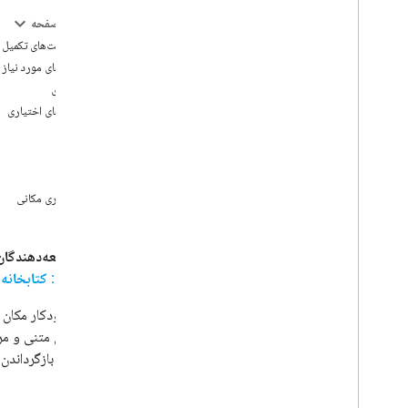
با داده های مکان کار کنید
در این صفحه
کتابخانه های مشتری
درخواست‌های تکمیل خ
پارامترهای مورد نیاز
مهاجرت به APIهای Places (جدید)
ورودی
نمای کلی
پارامترهای اختیاری
مهاجرت به جستجوی اطراف (جدید)
اجزا
مهاجرت به جستجوی متن (جدید)
زبان
مهاجرت به جزئیات مکان (جدید)
مکان
مهاجرت به مکان عکس (جدید)
سوگیری مکانی
انتقال به تکمیل خودکار (جدید)
پاسخ Places API را انتقال دهید
توسعه‌دهندگان م
نکته: کتابخان
جستجوی متنی و مرزه
بر متن، با بازگرداند