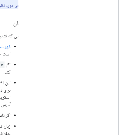
خاص مورد نظر ش
زبان
زبانی که نتایج
فهرست 
است جا
اگر
ge
کند.
برای د
اسکریپ
آدرس ه
اگر نامی در ز
جغرافی