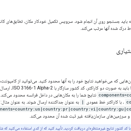
 باید جستجو روی آن انجام شود. سرویس تکمیل خودکار مکان، تطابق‌های کاندیدا
ط درک شده آنها مرتب می‌کند.
تیاری
رت دو کاراکتر، کد کشور سازگار با ISO 3166-1 Alpha-2، ارسال شوند. به عنوان مثال:
components=c
نتایج شما را به مکان‌هایی در داخل فرانسه محدود می‌کند
c
، با کاراکتر خط عمودی
|
به عنوان جداکننده ارسال شوند. به عنوان مثال:
nents=country:us|country:pr|country:vi|country:gu|c
 و سرزمین‌های سازمان‌یافته غیر ثبت شده آن محدود می‌کند.
با کد کشور نتایج غیرمنتظره‌ای دریافت کردید، تأیید کنید که از کدی استفاده می‌کنید که 