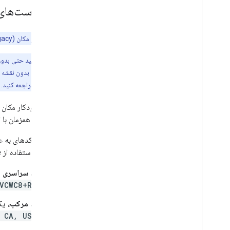
درخواست‌های 
تکمیل خودکار مکان (Legacy) بخشی از Places API است و یک
توجه:
مکان (Legacy) را بدون نقشه نمایش می‌دهید، باید لوگوی گوگل را که به صورت درون‌خطی در فیلد/نتایج جستجو نمایش داده می‌شود، درج کنید. برای اطلاعات بیشتر، به
گوگل و انتساب‌ها
مراجعه کنید.
تکمیل خودکار مکان (Legacy) می‌تواند کلمات کامل و زیررشته‌ها را تطبیق دهد، نام مکان‌ها، آدرس‌
می‌توانند همزمان با 
شما باید کدهای به ع
%20
با استفاده از URL-escape قرار دهید.
کد سراسری
ی
VCWC8+R9
کد مرکب،
یک 
, CA, USA