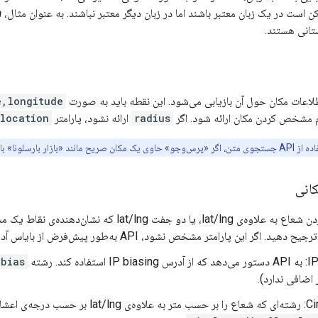
ن است در یک زبان معتبر باشند اما در زبان دیگر معتبر نباشند. به عنوان مثال،
a
انی هستند.
طلاعات مکان حول آن بازیابی می‌شود. این نقطه باید به صورت
e,longitude
ام مشخص کردن مکان ارائه شود. اگر
radius
ارائه نشود، پارامتر
location
لونا» باشد، پارامتر «مکان» ممکن است نادیده گرفته شود.
انی
با مشخص کردن شعاع به علاوه‌ی lat/lng، یا دو جفت ng
ر این پارامتر مشخص نشود، API به‌طور پیش‌فرض از بایاس آدرس IP استفاده می‌کند.
IP استفاده کند. رشته
pbias
 اضافی ندارد).
Circular: رشته‌ای که شعاع را بر حسب متر 