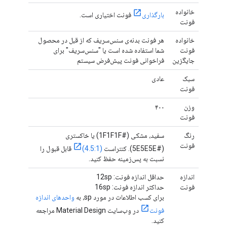
خانواده
بارگذاری
فونت اختیاری است.
فونت
خانواده
هر فونت بدنه‌ی سنس‌سریف که از قبل در محصول
فونت
شما استفاده شده است یا "سنس‌سریف" برای
جایگزین
فراخوانی فونت پیش‌فرض سیستم
سبک
عادی
فونت
وزن
۴۰۰
فونت
رنگ
سفید، مشکی (#1F1F1F) یا خاکستری
فونت
(#5E5E5E). کنتراست
(4.5:1)
قابل قبول را
نسبت به پس‌زمینه حفظ کنید.
اندازه
حداقل اندازه فونت: 12sp
فونت
حداکثر اندازه فونت: 16sp
برای کسب اطلاعات در مورد sp، به
واحدهای اندازه
فونت
در وب‌سایت Material Design مراجعه
کنید.