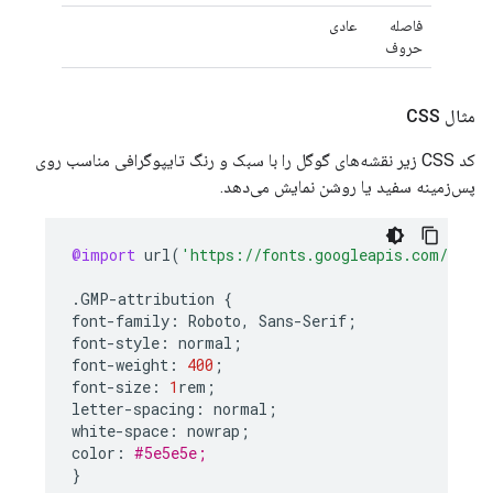
فاصله
عادی
حروف
مثال CSS
کد CSS زیر نقشه‌های گوگل را با سبک و رنگ تایپوگرافی مناسب روی
پس‌زمینه سفید یا روشن نمایش می‌دهد.
@import
url
(
'https://fonts.googleapis.com/css2?
.
GMP
-
attribution
{
font
-
family
:
Roboto
,
Sans
-
Serif
;
font
-
style
:
normal
;
font
-
weight
:
400
;
font
-
size
:
1
rem
;
letter
-
spacing
:
normal
;
white
-
space
:
nowrap
;
color
:
#5e5e5e;
}