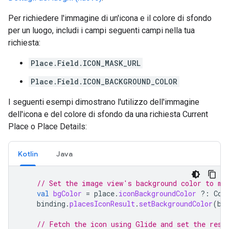
Per richiedere l'immagine di un'icona e il colore di sfondo
per un luogo, includi i campi seguenti campi nella tua
richiesta:
Place.Field.ICON_MASK_URL
Place.Field.ICON_BACKGROUND_COLOR
I seguenti esempi dimostrano l'utilizzo dell'immagine
dell'icona e del colore di sfondo da una richiesta Current
Place o Place Details:
Kotlin
Java
// Set the image view's background color to ma
val
bgColor
=
place
.
iconBackgroundColor
?:
Col
binding
.
placesIconResult
.
setBackgroundColor
(
bg
// Fetch the icon using Glide and set the resu