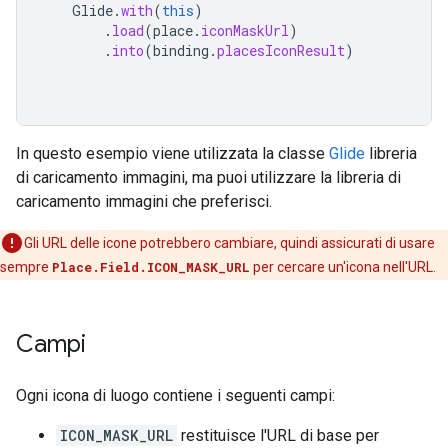
Glide
.
with
(
this
)
.
load
(
place
.
iconMaskUrl
)
.
into
(
binding
.
placesIconResult
)
In questo esempio viene utilizzata la classe
Glide
libreria
di caricamento immagini, ma puoi utilizzare la libreria di
caricamento immagini che preferisci.
Gli URL delle icone potrebbero cambiare, quindi assicurati di usare
sempre
Place.Field.ICON_MASK_URL
per cercare un'icona nell'URL.
Campi
Ogni icona di luogo contiene i seguenti campi:
ICON_MASK_URL
restituisce l'URL di base per