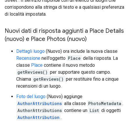
Street". Il servizio risponde con un elenco di luoghi che
corrispondono alla stringa di testo e a qualsiasi preferenza
di località impostata.
Nuovi dati di risposta aggiunti a Place Details
(nuovo) e Place Photos (nuovo)
Dettagli luogo
(Nuovo) ora include la nuova classe
Recensione
nell'oggetto
Place
della risposta. La
classe
Place
contiene il nuovo metodo
getReviews()
per supportare questo campo.
Chiama
getReviews()
per restituire fino a cinque
recensioni di un luogo.
Foto del luogo
(Nuovo) aggiunge
AuthorAttributions
alla classe
PhotoMetadata
.
AuthorAttributions
contiene un
List
di oggetti
AuthorAttribution
.