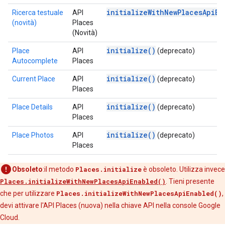
initializeWithNewPlacesApiEn
Ricerca testuale
API
(novità)
Places
(Novità)
initialize()
Place
API
(deprecato)
Autocomplete
Places
initialize()
Current Place
API
(deprecato)
Places
initialize()
Place Details
API
(deprecato)
Places
initialize()
Place Photos
API
(deprecato)
Places
Obsoleto
:il metodo
Places.initialize
è obsoleto. Utilizza invece
Places.initializeWithNewPlacesApiEnabled()
. Tieni presente
che per utilizzare
Places.initializeWithNewPlacesApiEnabled()
,
devi attivare l'API Places (nuova) nella chiave API nella console Google
Cloud.