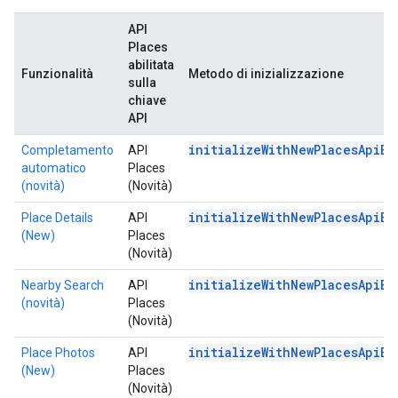
API
Places
abilitata
Funzionalità
Metodo di inizializzazione
sulla
chiave
API
initializeWithNewPlacesApiEn
Completamento
API
automatico
Places
(novità)
(Novità)
initializeWithNewPlacesApiEn
Place Details
API
(New)
Places
(Novità)
initializeWithNewPlacesApiEn
Nearby Search
API
(novità)
Places
(Novità)
initializeWithNewPlacesApiEn
Place Photos
API
(New)
Places
(Novità)