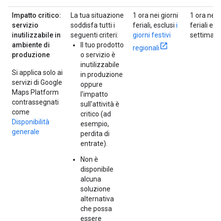
Impatto critico:
La tua situazione
1 ora nei giorni
1 ora nei 
servizio
soddisfa tutti i
feriali, esclusi
i
feriali e n
inutilizzabile in
seguenti criteri:
giorni festivi
settiman
ambiente di
Il tuo prodotto
regionali
produzione
o servizio è
inutilizzabile
Si applica solo ai
in produzione
servizi di Google
oppure
Maps Platform
l'impatto
contrassegnati
sull'attività è
come
critico (ad
Disponibilità
esempio,
generale
perdita di
entrate).
Non è
disponibile
alcuna
soluzione
alternativa
che possa
essere