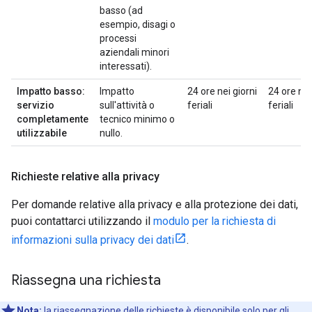
basso (ad
esempio, disagi o
processi
aziendali minori
interessati).
Impatto basso:
Impatto
24 ore nei giorni
24 ore nei
servizio
sull'attività o
feriali
feriali
completamente
tecnico minimo o
utilizzabile
nullo.
Richieste relative alla privacy
Per domande relative alla privacy e alla protezione dei dati,
puoi contattarci utilizzando il
modulo per la richiesta di
informazioni sulla privacy dei dati
.
Riassegna una richiesta
Nota:
la riassegnazione delle richieste è disponibile solo per gli