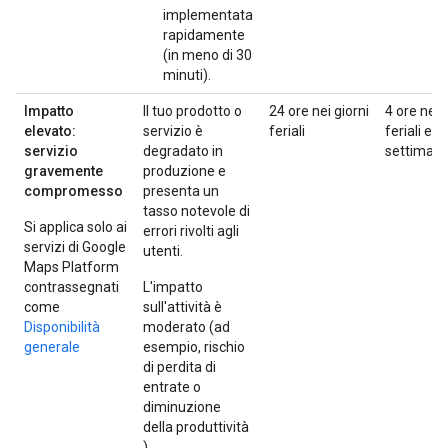
implementata
rapidamente
(in meno di 30
minuti).
Impatto
Il tuo prodotto o
24 ore nei giorni
4 ore nei 
elevato:
servizio è
feriali
feriali e n
servizio
degradato in
settiman
gravemente
produzione e
compromesso
presenta un
tasso notevole di
Si applica solo ai
errori rivolti agli
servizi di Google
utenti.
Maps Platform
contrassegnati
L'impatto
come
sull'attività è
Disponibilità
moderato (ad
generale
esempio, rischio
di perdita di
entrate o
diminuzione
della produttività
).