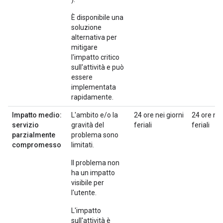
È disponibile una
soluzione
alternativa per
mitigare
l'impatto critico
sull'attività e può
essere
implementata
rapidamente.
Impatto medio:
L'ambito e/o la
24 ore nei giorni
24 ore nei
servizio
gravità del
feriali
feriali
parzialmente
problema sono
compromesso
limitati.
Il problema non
ha un impatto
visibile per
l'utente.
L'impatto
sull'attività è