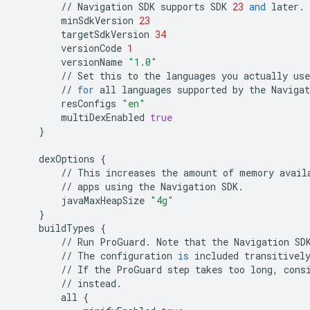
//
Navigation
SDK
supports
SDK
23
and
later
.
minSdkVersion
23
targetSdkVersion
34
versionCode
1
versionName
"1.0"
//
Set
this
to
the
languages
you
actually
use
//
for
all
languages
supported
by
the
Navigat
resConfigs
"en"
multiDexEnabled
true
}
dexOptions
{
//
This
increases
the
amount
of
memory
avail
//
apps
using
the
Navigation
SDK
.
javaMaxHeapSize
"4g"
}
buildTypes
{
//
Run
ProGuard
.
Note
that
the
Navigation
SD
//
The
configuration
is
included
transitivel
//
If
the
ProGuard
step
takes
too
long
,
cons
//
instead
.
all
{