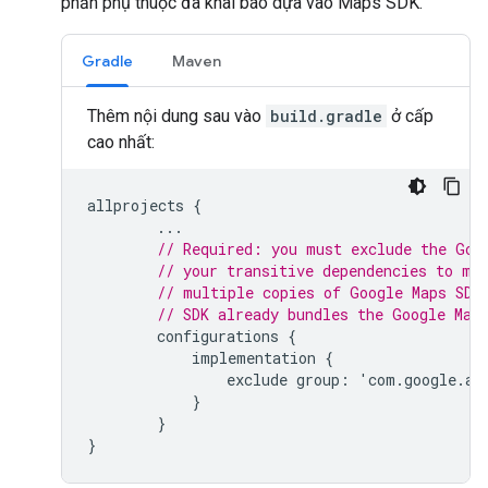
phần phụ thuộc đã khai báo dựa vào Maps SDK.
Gradle
Maven
Thêm nội dung sau vào
build.gradle
ở cấp
cao nhất:
allprojects
{
...
// Required: you must exclude the Goo
// your transitive dependencies to ma
// multiple copies of Google Maps SDK
// SDK already bundles the Google Map
configurations
{
implementation
{
exclude
group
:
'
com
.
google
.
an
}
}
}