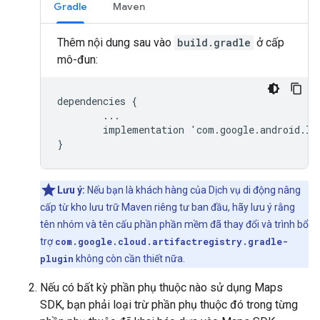
Gradle
Maven
Thêm nội dung sau vào
build.gradle
ở cấp
mô-đun:
dependencies
{
...
implementation
'
com
.
google
.
android
.
li
}
Lưu ý:
Nếu bạn là khách hàng của Dịch vụ di động nâng
cấp từ kho lưu trữ Maven riêng tư ban đầu, hãy lưu ý rằng
tên nhóm và tên cấu phần phần mềm đã thay đổi và trình bổ
trợ
com.google.cloud.artifactregistry.gradle-
plugin
không còn cần thiết nữa.
Nếu có bất kỳ phần phụ thuộc nào sử dụng Maps
SDK, bạn phải loại trừ phần phụ thuộc đó trong từng