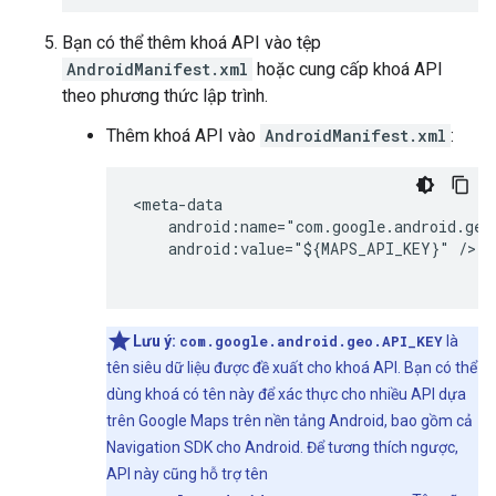
Bạn có thể thêm khoá API vào tệp
AndroidManifest.xml
hoặc cung cấp khoá API
theo phương thức lập trình.
Thêm khoá API vào
AndroidManifest.xml
:
<meta-data

    android:name="com.google.android.geo.
    android:value="${MAPS_API_KEY}" />

Lưu ý:
com.google.android.geo.API_KEY
là
tên siêu dữ liệu được đề xuất cho khoá API. Bạn có thể
dùng khoá có tên này để xác thực cho nhiều API dựa
trên Google Maps trên nền tảng Android, bao gồm cả
Navigation SDK cho Android. Để tương thích ngược,
API này cũng hỗ trợ tên