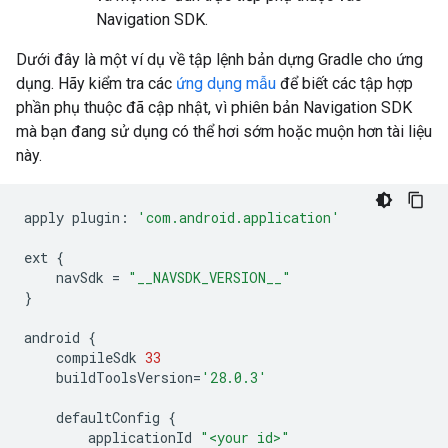
Navigation SDK.
Dưới đây là một ví dụ về tập lệnh bản dựng Gradle cho ứng
dụng. Hãy kiểm tra các
ứng dụng mẫu
để biết các tập hợp
phần phụ thuộc đã cập nhật, vì phiên bản Navigation SDK
mà bạn đang sử dụng có thể hơi sớm hoặc muộn hơn tài liệu
này.
apply
plugin
:
'com.android.application'
ext
{
navSdk
=
"__NAVSDK_VERSION__"
}
android
{
compileSdk
33
buildToolsVersion
=
'28.0.3'
defaultConfig
{
applicationId
"<your id>"