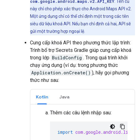
com.google.android.maps.v2.API_KEY
. Tên cũ
này chỉ cho phép xác thực cho Android Maps API v2.
Một ứng dụng chỉ có thể chỉ định một trong các tên
siêu dữ liệu khoá API. Nếu bạn chỉ định cả hai, API sẽ
gửi một trường hợp ngoại lệ.
Cung cấp khoá API theo phương thức lập trình:
Trình bổ trợ Secrets Gradle giúp cung cấp khoá
trong lớp
BuildConfig
. Trong quá trình khởi
chạy ứng dụng (ví dụ: trong phương thức
Application.onCreate()
), hãy gọi phương
thức như sau:
Kotlin
Java
Thêm các câu lệnh nhập sau:
import
com.google.android.librar