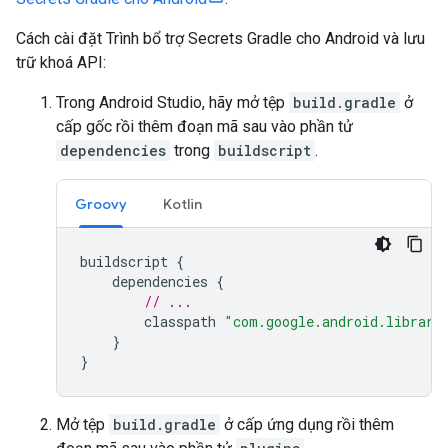
Cách cài đặt Trình bổ trợ Secrets Gradle cho Android và lưu
trữ khoá API:
Trong Android Studio, hãy mở tệp
build.gradle
ở
cấp gốc rồi thêm đoạn mã sau vào phần tử
dependencies
trong
buildscript
.
Groovy
Kotlin
buildscript
{
dependencies
{
// ...
classpath
"com.google.android.librari
}
}
Mở tệp
build.gradle
ở cấp ứng dụng rồi thêm