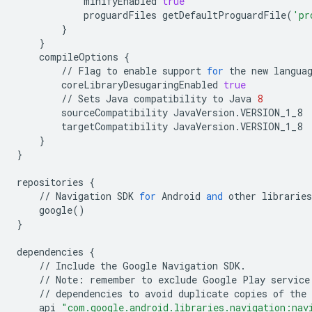
minifyEnabled
true
proguardFiles
getDefaultProguardFile
(
'pr
}
}
compileOptions
{
//
Flag
to
enable
support
for
the
new
langua
coreLibraryDesugaringEnabled
true
//
Sets
Java
compatibility
to
Java
8
sourceCompatibility
JavaVersion
.
VERSION_1_8
targetCompatibility
JavaVersion
.
VERSION_1_8
}
}
repositories
{
//
Navigation
SDK
for
Android
and
other
libraries
google
()
}
dependencies
{
//
Include
the
Google
Navigation
SDK
.
//
Note
:
remember
to
exclude
Google
Play
service
//
dependencies
to
avoid
duplicate
copies
of
the
api
"com.google.android.libraries.navigation:nav