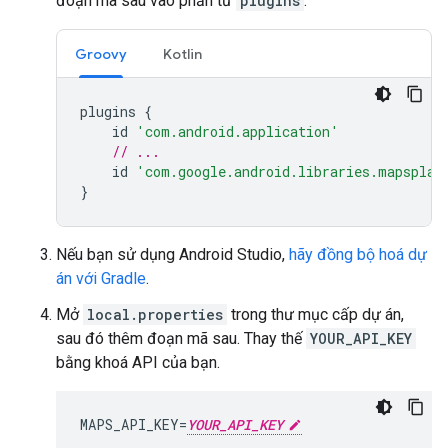
đoạn mã sau vào phần tử
plugins
.
Groovy
Kotlin
plugins
{
id
'com.android.application'
// ...
id
'com.google.android.libraries.mapsplat
}
Nếu bạn sử dụng Android Studio,
hãy đồng bộ hoá dự
án với Gradle
.
Mở
local.properties
trong thư mục cấp dự án,
sau đó thêm đoạn mã sau. Thay thế
YOUR_API_KEY
bằng khoá API của bạn.
MAPS_API_KEY=
YOUR_API_KEY