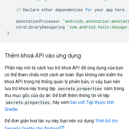
//
Declare
other
dependencies
for
your
app
here
.
annotationProcessor
"androidx.annotation:annotat
coreLibraryDesugaring
'com.android.tools:desugar
}
Thêm khoá API vào ứng dụng
Phần này mô tả cách lưu trữ khoá API để ứng dụng của bạn
có thể tham chiếu một cách an toàn. Bạn không nên kiểm tra
khoá API trong hệ thống quản lý phiên bản, vì vậy, bạn nên
lưu trữ khoá này trong tệp
secrets.properties
nằm trong
thư mục gốc của dự án. Để biết thêm thông tin về tệp
secrets.properties
, hãy xem
bài viết Tệp thuộc tính
Gradle
.
Để đơn giản hoá tác vụ này, bạn nên sử dụng
Trình bổ trợ
Secrets Gradle cho Android
.