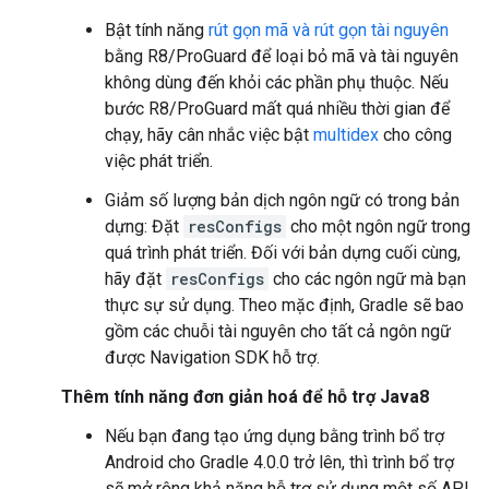
Bật tính năng
rút gọn mã và rút gọn tài nguyên
bằng R8/ProGuard để loại bỏ mã và tài nguyên
không dùng đến khỏi các phần phụ thuộc. Nếu
bước R8/ProGuard mất quá nhiều thời gian để
chạy, hãy cân nhắc việc bật
multidex
cho công
việc phát triển.
Giảm số lượng bản dịch ngôn ngữ có trong bản
dựng: Đặt
resConfigs
cho một ngôn ngữ trong
quá trình phát triển. Đối với bản dựng cuối cùng,
hãy đặt
resConfigs
cho các ngôn ngữ mà bạn
thực sự sử dụng. Theo mặc định, Gradle sẽ bao
gồm các chuỗi tài nguyên cho tất cả ngôn ngữ
được Navigation SDK hỗ trợ.
Thêm tính năng đơn giản hoá để hỗ trợ Java8
Nếu bạn đang tạo ứng dụng bằng trình bổ trợ
Android cho Gradle 4.0.0 trở lên, thì trình bổ trợ
sẽ mở rộng khả năng hỗ trợ sử dụng một số API