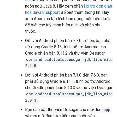
ngôn ngữ Java 8. Hãy xem phần
Hỗ trợ đơn giản
hoá Java 8 support
để biết thêm thông tin. Hãy
xem đoạn mã tập lệnh bản dựng mẫu bên dưới
để biết các tuỳ chọn biên dịch và phần phụ
thuộc.
Đối với Android phiên bản 7.7.0 trở lên, bạn phải
sử dụng Gradle 8.13, trình bổ trợ Android cho
Gradle phiên bản 8.13.2 và thư viện Desugar
com.android.tools:desugar_jdk_libs_nio:
2.1.5
.
Đối với Android phiên bản 7.3.0 đến 7.6.0, bạn
phải sử dụng Gradle 8.11.1, trình bổ trợ Android
cho Gradle phiên bản 8.10.0 và thư viện Desugar
com.android.tools:desugar_jdk_libs_nio:
2.0.3
.
Bạn cần bật thư viện Desugar cho mô-đun
app
và mọi mô-đun trực tiếp phụ thuộc vào