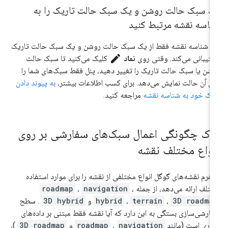
ک سبک حالت روشن و یک سبک حالت تاریک را به
ناسه نقشه مرتبط کنید
 شناسه نقشه فقط از یک سبک حالت روشن و یک سبک حالت تاریک
edit
تیبانی می‌کند. وقتی روی
نماد
کلیک می‌کنید تا سبک حالت
شن یا سبک حالت تاریک را تغییر دهید، پنل فقط سبک‌های شما را
ای آن حالت نمایش می‌دهد. برای کسب اطلاعات بیشتر،
به پیوند دادن
ک خود به شناسه نقشه
مراجعه کنید.
رک چگونگی اعمال سبک‌های سفارشی بر روی
نواع مختلف نقشه
تفرم نقشه‌های گوگل انواع مختلفی از نقشه را برای موارد استفاده
تلف ارائه می‌دهد، از جمله
،
navigation
،
roadmap
3D roadma
،
terrain
،
hybrid
و
3D hybrid
. سطح
ارشی‌سازی بستگی به این دارد که آیا نقشه فقط مبتنی بر داده‌های
داری است (مانند
navigation
،
roadmap
و
3D roadmap
)،