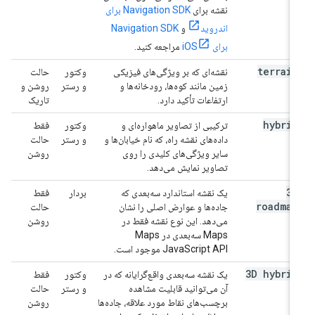
نقشه برای
Navigation SDK برای
اندروید
و
Navigation SDK
برای iOS
مراجعه کنید.
terrain
نقشه‌ای که بر ویژگی‌های فیزیکی
وکتور
حالت
زمین مانند کوه‌ها، رودخانه‌ها و
و رستر
روشن و
ارتفاعات تأکید دارد.
تاریک
hybrid
ترکیبی از تصاویر ماهواره‌ای و
وکتور
فقط
داده‌های نقشه راه، که نام خیابان‌ها و
و رستر
حالت
سایر ویژگی‌های کلیدی را روی
روشن
تصاویر نمایش می‌دهد.
3D
یک نقشه استاندارد سه‌بعدی که
بردار
فقط
roadmap
جاده‌ها و عوارض اصلی را نشان
حالت
می‌دهد. این نوع نقشه فقط در
روشن
Maps سه‌بعدی در Maps
JavaScript API موجود است.
3D hybrid
یک نقشه سه‌بعدی واقع‌گرایانه که در
وکتور
فقط
آن می‌توانید قابلیت مشاهده
و رستر
حالت
برچسب‌های نقاط مورد علاقه، جاده‌ها
روشن