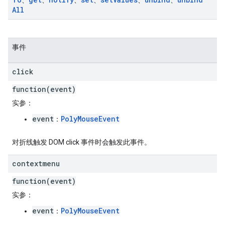
、
、
、
、
、
、
All
事件
click
function(event)
实参
：
event
PolyMouseEvent
：
对折线触发 DOM click 事件时会触发此事件。
contextmenu
function(event)
实参
：
event
PolyMouseEvent
：