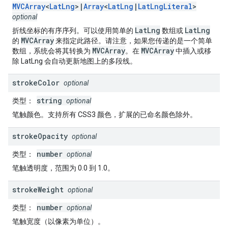
MVCArray
<
LatLng
>|
Array
<
LatLng
|
LatLngLiteral
>
optional
LatLng
LatLng
折线坐标的有序序列。可以使用简单的
数组或
MVCArray
的
来指定此路径。请注意，如果您传递的是一个简单
MVCArray
MVCArray
数组，系统会将其转换为
。在
中插入或移
除 LatLng 会自动更新地图上的多段线。
stroke
Color
optional
string
类型
：
optional
笔触颜色。支持所有 CSS3 颜色，扩展的已命名颜色除外。
stroke
Opacity
optional
number
类型
：
optional
笔触透明度，范围为 0.0 到 1.0。
stroke
Weight
optional
number
类型
：
optional
笔触宽度（以像素为单位）。