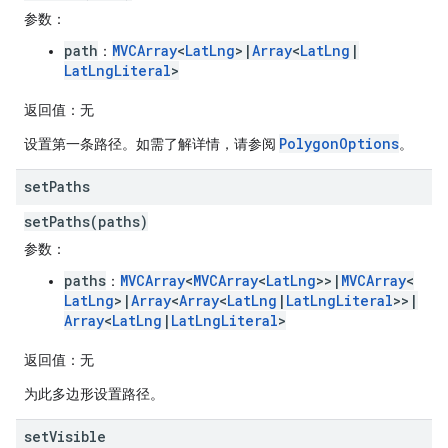
参数
：
path
MVCArray
<
LatLng
>|
Array
<
LatLng
|
：
LatLngLiteral
>
返回值
：无
PolygonOptions
设置第一条路径。如需了解详情，请参阅
。
set
Paths
setPaths(paths)
参数
：
paths
MVCArray
<
MVCArray
<
LatLng
>>|
MVCArray
<
：
LatLng
>|
Array
<
Array
<
LatLng
|
LatLngLiteral
>>|
Array
<
LatLng
|
LatLngLiteral
>
返回值
：无
为此多边形设置路径。
set
Visible