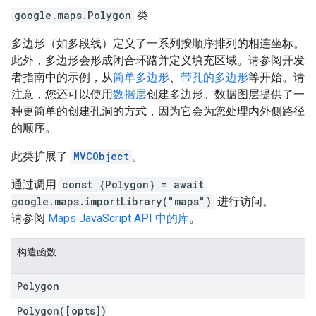
google.maps
.
Polygon
类
多边形（如多段线）定义了一系列按顺序排列的相连坐标。
此外，多边形会形成闭合环路并定义填充区域。请参阅开发
者指南中的示例，从
简单多边形
、
带孔的多边形
等开始。请
注意，您还可以使用
数据层
创建多边形。数据图层提供了一
种更简单的创建孔洞的方式，因为它会为您处理内外侧路径
的顺序。
此类扩展了
MVCObject
。
通过调用
const {Polygon} = await
google.maps.importLibrary("maps")
进行访问。
请参阅
Maps JavaScript API 中的库
。
构造函数
Polygon
Polygon([opts])