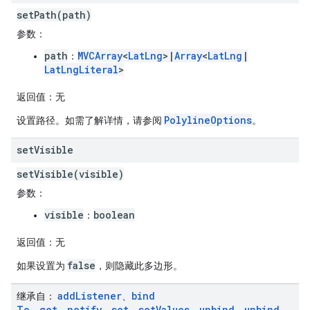
setPath(path)
参数
：
path
MVCArray
<
LatLng
>|
Array
<
LatLng
|
：
LatLngLiteral
>
返回值
：无
PolylineOptions
设置路径。如需了解详情，请参阅
。
set
Visible
setVisible(visible)
参数
：
visible
boolean
：
返回值
：无
false
如果设置为
，则隐藏此多边形。
add
Listener
bind
继承自
：
、
To
get
notify
set
set
Values
unbind
unbind