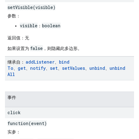
setVisible(visible)
参数
：
visible
boolean
：
返回值
：无
false
如果设置为
，则隐藏此多边形。
add
Listener
bind
继承自
：
、
To
get
notify
set
set
Values
unbind
unbind
、
、
、
、
、
、
All
事件
click
function(event)
实参
：