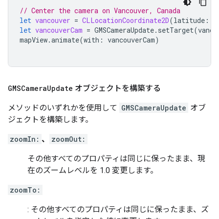
// Center the camera on Vancouver, Canada
let
vancouver
=
CLLocationCoordinate2D
(
latitude
:
4
let
vancouverCam
=
GMSCameraUpdate
.
setTarget
(
vanco
mapView
.
animate
(
with
:
vancouverCam
)
GMSCamera
Update
オブジェクトを構築する
メソッドのいずれかを使用して
GMSCameraUpdate
オブ
ジェクトを構築します。
zoomIn:
、
zoomOut:
その他すべてのプロパティは同じに保ったまま、現
在のズームレベルを 1.0 変更します。
zoomTo:
: その他すべてのプロパティは同じに保ったまま、ズ