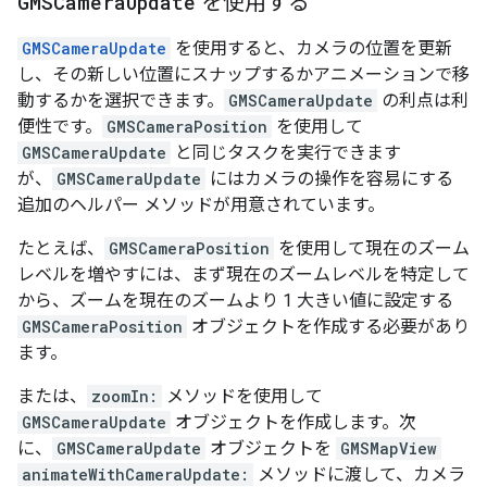
GMSCamera
Update
を使用する
GMSCameraUpdate
を使用すると、カメラの位置を更新
し、その新しい位置にスナップするかアニメーションで移
動するかを選択できます。
GMSCameraUpdate
の利点は利
便性です。
GMSCameraPosition
を使用して
GMSCameraUpdate
と同じタスクを実行できます
が、
GMSCameraUpdate
にはカメラの操作を容易にする
追加のヘルパー メソッドが用意されています。
たとえば、
GMSCameraPosition
を使用して現在のズーム
レベルを増やすには、まず現在のズームレベルを特定して
から、ズームを現在のズームより 1 大きい値に設定する
GMSCameraPosition
オブジェクトを作成する必要があり
ます。
または、
zoomIn:
メソッドを使用して
GMSCameraUpdate
オブジェクトを作成します。次
に、
GMSCameraUpdate
オブジェクトを
GMSMapView
animateWithCameraUpdate:
メソッドに渡して、カメラ