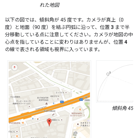
れた地図
以下の図では、傾斜角が 45 度です。カメラが真上（0
度）と地面（90 度）を結ぶ円弧に沿って、位置
3
まで半
分移動している点に注意してください。カメラが地図の中
心点を指していることに変わりはありませんが、位置
4
の線で表される領域も視界に入っています。
傾斜角 45