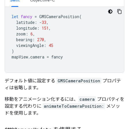
let
fancy
=
GMSCameraPosition
(
latitude
:
-
33
,
longitude
:
151
,
zoom
:
6
,
bearing
:
270
,
viewingAngle
:
45
)
mapView
.
camera
=
fancy
デフォルト値に設定する
GMSCameraPosition
プロパテ
ィは省略します。
移動をアニメーション化するには、
camera
プロパティを
設定する代わりに
animateToCameraPosition:
メソッ
ドを使用します。