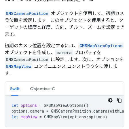
GMSCameraPosition
オブジェクトを使用して、初期カメ
ラ位置を設定します。このオブジェクトを使用すると、タ
ーゲットの緯度と経度、方向、チルト、ズームを設定でき
ます。
初期のカメラ位置を設定するには、
GMSMapViewOptions
オブジェクトを作成し、
camera
プロパティを
GMSCameraPosition
に設定します。次に、オプションを
GMSMapView
コンビニエンス コンストラクタに渡しま
す。
Swift
Objective-C
let
options
=
GMSMapViewOptions
()
options
.
camera
=
GMSCameraPosition
.
camera
(
withLati
let
mapView
=
GMSMapView
(
options
:
options
)