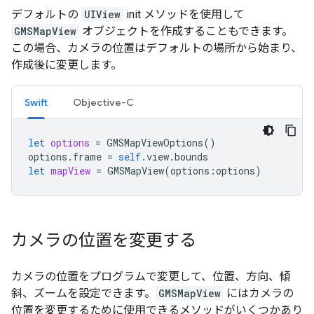
デフォルトの
UIView
init メソッドを使用して
GMSMapView
オブジェクトを作成することもできます。
この場合、カメラの位置はデフォルトの場所から始まり、
作成後に変更します。
Swift
Objective-C
let
options
=
GMSMapViewOptions
()
options
.
frame
=
self
.
view
.
bounds
let
mapView
=
GMSMapView
(
options
:
options
)
カメラの位置を変更する
カメラの位置をプログラムで変更して、位置、方向、傾
斜、ズームを設定できます。
GMSMapView
にはカメラの
位置を変更するために使用できるメソッドがいくつかあり