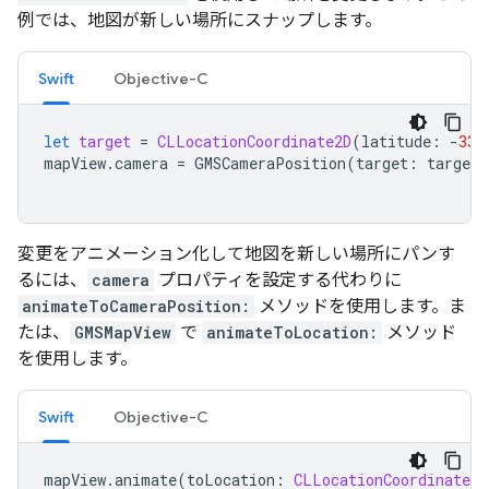
例では、地図が新しい場所にスナップします。
Swift
Objective-C
let
target
=
CLLocationCoordinate2D
(
latitude
:
-
33.
mapView
.
camera
=
GMSCameraPosition
(
target
:
target
,
変更をアニメーション化して地図を新しい場所にパンす
るには、
camera
プロパティを設定する代わりに
animateToCameraPosition:
メソッドを使用します。ま
たは、
GMSMapView
で
animateToLocation:
メソッド
を使用します。
Swift
Objective-C
mapView
.
animate
(
toLocation
:
CLLocationCoordinate2D