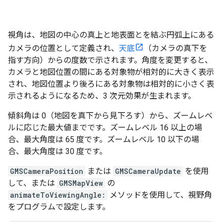
視角は、地図の中心の真上と地表面とを結ぶ円弧上にある
カメラの位置として定義され、
天底
（カメラの真下を
指す方向）からの度数で示されます。角度を変更すると、
カメラと地図位置の間にある対象物が相対的に大きく表示
され、地図位置より後ろにある対象物は相対的に小さく表
示されるようになるため、3 次元効果が生まれます。
傾斜角は 0（地図を真下から見下ろす）から、ズームレベ
ルに応じた最大値までです。ズームレベル 16 以上の場
合、最大角度は 65 度です。ズームレベル 10 以下の場
合、最大角度は 30 度です。
GMSCameraPosition
または
GMSCameraUpdate
を使用
して、または
GMSMapView
の
animateToViewingAngle:
メソッドを使用して、視野角
をプログラムで設定します。