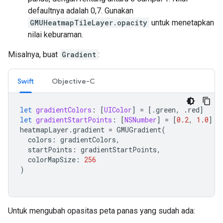
defaultnya adalah 0,7. Gunakan
GMUHeatmapTileLayer.opacity
untuk menetapkan
nilai keburaman.
Misalnya, buat
Gradient
:
Swift
Objective-C
let
gradientColors
:
[
UIColor
]
=
[.
green
,
.
red
]
let
gradientStartPoints
:
[
NSNumber
]
=
[
0.2
,
1.0
]
heatmapLayer
.
gradient
=
GMUGradient
(
colors
:
gradientColors
,
startPoints
:
gradientStartPoints
,
colorMapSize
:
256
)
Untuk mengubah opasitas peta panas yang sudah ada: