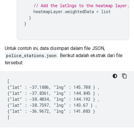
// Add the latlngs to the heatmap layer.
heatmapLayer
.
weightedData
=
list
}
}
Untuk contoh ini, data disimpan dalam file JSON,
police_stations.json
. Berikut adalah ekstrak dari file
tersebut:
[

{"lat" : -37.1886, "lng" : 145.708 } ,

{"lat" : -37.8361, "lng" : 144.845 } ,

{"lat" : -38.4034, "lng" : 144.192 } ,

{"lat" : -38.7597, "lng" : 143.67 } ,

{"lat" : -36.9672, "lng" : 141.083 }
