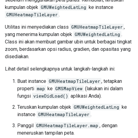
kumpulan objek
GMUWeightedLatLng
ke instance
GMUHeatmapTileLayer
.
Utilitas ini menyediakan class
GMUHeatmapTileLayer
,
yang menerima kumpulan objek
GMUWeightedLatLng
.
Class ini akan membuat gambar ubin untuk berbagai tingkat
zoom, berdasarkan opsi radius, gradien, dan opasitas yang
disediakan.
Lihat detail selengkapnya untuk langkah-langkah ini:
Buat instance
GMUHeatmapTileLayer
, tetapkan
properti
map
ke
GMSMapView
(lakukan ini dalam
fungsi
viewDidLoad()
aplikasi Anda).
Teruskan kumpulan objek
GMUWeightedLatLng
ke
instance
GMUHeatmapTileLayer
.
Panggil
GMUHeatmapTileLayer.map
, dengan
meneruskan tampilan peta.