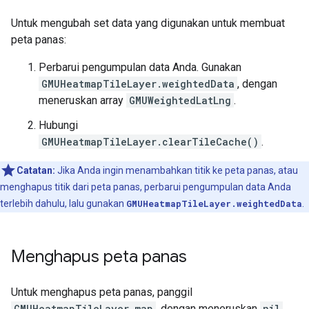
Untuk mengubah set data yang digunakan untuk membuat
peta panas:
Perbarui pengumpulan data Anda. Gunakan
GMUHeatmapTileLayer.weightedData
, dengan
meneruskan array
GMUWeightedLatLng
.
Hubungi
GMUHeatmapTileLayer.clearTileCache()
.
Catatan:
Jika Anda ingin menambahkan titik ke peta panas, atau
menghapus titik dari peta panas, perbarui pengumpulan data Anda
terlebih dahulu, lalu gunakan
GMUHeatmapTileLayer.weightedData
.
Menghapus peta panas
Untuk menghapus peta panas, panggil
GMUHeatmapTileLayer.map
, dengan meneruskan
nil
.