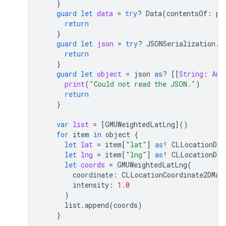
}
guard
let
data
=
try
?
Data
(
contentsOf
:
pa
return
}
guard
let
json
=
try
?
JSONSerialization
.
j
return
}
guard
let
object
=
json
as
?
[[
String
:
Any
print
(
"Could not read the JSON."
)
return
}
var
list
=
[
GMUWeightedLatLng
]()
for
item
in
object
{
let
lat
=
item
[
"lat"
]
as
!
CLLocationDeg
let
lng
=
item
[
"lng"
]
as
!
CLLocationDeg
let
coords
=
GMUWeightedLatLng
(
coordinate
:
CLLocationCoordinate2DMak
intensity
:
1.0
)
list
.
append
(
coords
)
}