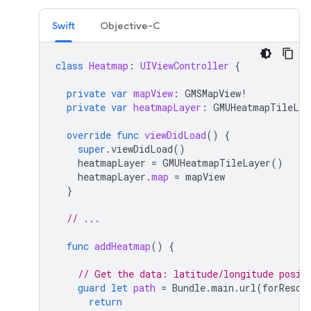
Swift
Objective-C
class
Heatmap
:
UIViewController
{
private
var
mapView
:
GMSMapView
!
private
var
heatmapLayer
:
GMUHeatmapTileLay
override
func
viewDidLoad
()
{
super
.
viewDidLoad
()
heatmapLayer
=
GMUHeatmapTileLayer
()
heatmapLayer
.
map
=
mapView
}
// ...
func
addHeatmap
()
{
// Get the data: latitude/longitude posit
guard
let
path
=
Bundle
.
main
.
url
(
forResou
return