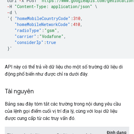
curl
-
X
POST
"https://www.googleapis.com/geolocation
-
H
"Content-Type: application/json"
\
-
d
\
'
{
"homeMobileCountryCode"
:
310
,
"homeMobileNetworkCode"
:
410
,
"radioType"
:
"gsm"
,
"carrier"
:
"Vodafone"
,
"considerIp"
:
true
}
'
API này có thể trả về dữ liệu cho một số trường dữ liệu di
động phổ biến như được chỉ ra dưới đây.
Tài nguyên
Bảng sau đây tóm tắt các trường trong nội dung yêu cầu
của lệnh gọi điểm cuối vị trí địa lý, cùng với loại dữ liệu
được cung cấp từ các truy vấn đó.
Định dạng