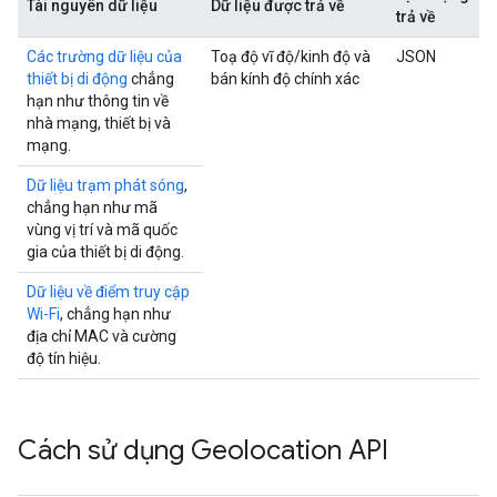
Tài nguyên dữ liệu
Dữ liệu được trả về
trả về
Các trường dữ liệu của
Toạ độ vĩ độ/kinh độ và
JSON
thiết bị di động
chẳng
bán kính độ chính xác
hạn như thông tin về
nhà mạng, thiết bị và
mạng.
Dữ liệu trạm phát sóng
,
chẳng hạn như mã
vùng vị trí và mã quốc
gia của thiết bị di động.
Dữ liệu về điểm truy cập
Wi-Fi
, chẳng hạn như
địa chỉ MAC và cường
độ tín hiệu.
Cách sử dụng Geolocation API