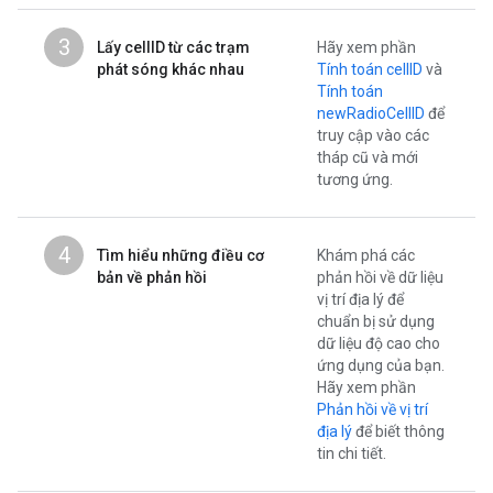
3
Lấy cellID từ các trạm
Hãy xem phần
phát sóng khác nhau
Tính toán cellID
và
Tính toán
newRadioCellID
để
truy cập vào các
tháp cũ và mới
tương ứng.
4
Tìm hiểu những điều cơ
Khám phá các
bản về phản hồi
phản hồi về dữ liệu
vị trí địa lý để
chuẩn bị sử dụng
dữ liệu độ cao cho
ứng dụng của bạn.
Hãy xem phần
Phản hồi về vị trí
địa lý
để biết thông
tin chi tiết.