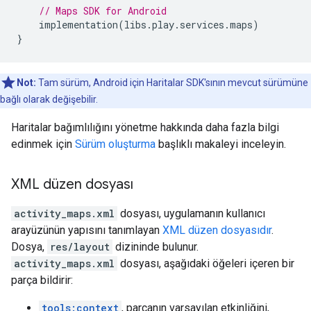
// Maps SDK for Android
implementation
(
libs
.
play
.
services
.
maps
)
}
Not:
Tam sürüm, Android için Haritalar SDK'sının mevcut sürümüne
bağlı olarak değişebilir.
Haritalar bağımlılığını yönetme hakkında daha fazla bilgi
edinmek için
Sürüm oluşturma
başlıklı makaleyi inceleyin.
XML düzen dosyası
activity_maps.xml
dosyası, uygulamanın kullanıcı
arayüzünün yapısını tanımlayan
XML düzen dosyasıdır
.
Dosya,
res/layout
dizininde bulunur.
activity_maps.xml
dosyası, aşağıdaki öğeleri içeren bir
parça bildirir:
tools:context
, parçanın varsayılan etkinliğini,