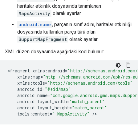
haritalar etkinlik dosyasında tanımlanan
MapsActivity
olarak ayarlar.
android:name
, parçanın sınıf adını, haritalar etkinliği
dosyasında kullanılan parça türü olan
SupportMapFragment
olarak ayarlar.
XML düzen dosyasında aşağıdaki kod bulunur:
<
fragment
xmlns
:
android
=
"http://schemas.android.com/
xmlns
:
map
=
"http://schemas.android.com/apk/res-au
xmlns
:
tools
=
"http://schemas.android.com/tools"
android
:
id
=
"@+id/map"
android
:
name
=
"com.google.android.gms.maps.Suppor
android
:
layout_width
=
"match_parent"
android
:
layout_height
=
"match_parent"
tools
:
context
=
".MapsActivity"
/