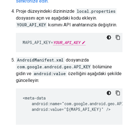
senkronize edin
.
Proje düzeyindeki dizininizde
local.properties
dosyasını açın ve aşağıdaki kodu ekleyin.
YOUR_API_KEY
kısmını API anahtarınızla değiştirin.
MAPS_API_KEY=
YOUR_API_KEY
AndroidManifest.xml
dosyanızda
com.google.android.geo.API_KEY
bölümüne
gidin ve
android:value
özelliğini aşağıdaki şekilde
güncelleyin:
<meta-data

    android:name="com.google.android.geo.API_K
    android:value="${MAPS_API_KEY}" />
