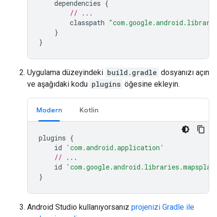
dependencies
{
// ...
classpath
"com.google.android.librari
}
}
Uygulama düzeyindeki
build.gradle
dosyanızı açın
ve aşağıdaki kodu
plugins
öğesine ekleyin.
Modern
Kotlin
plugins
{
id
'com.android.application'
// ...
id
'com.google.android.libraries.mapsplat
}
Android Studio kullanıyorsanız
projenizi Gradle ile