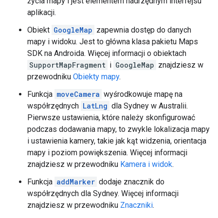
życia mapy i jest elementem nadrzędnym interfejsu
aplikacji.
Obiekt
GoogleMap
zapewnia dostęp do danych
mapy i widoku. Jest to główna klasa pakietu Maps
SDK na Androida. Więcej informacji o obiektach
SupportMapFragment
i
GoogleMap
znajdziesz w
przewodniku
Obiekty mapy
.
Funkcja
moveCamera
wyśrodkowuje mapę na
współrzędnych
LatLng
dla Sydney w Australii.
Pierwsze ustawienia, które należy skonfigurować
podczas dodawania mapy, to zwykle lokalizacja mapy
i ustawienia kamery, takie jak kąt widzenia, orientacja
mapy i poziom powiększenia. Więcej informacji
znajdziesz w przewodniku
Kamera i widok
.
Funkcja
addMarker
dodaje znacznik do
współrzędnych dla Sydney. Więcej informacji
znajdziesz w przewodniku
Znaczniki
.