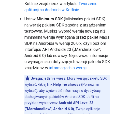
Kotlinie znajdziesz w artykule
Tworzenie
aplikacji na Androida w Kotlinie
.
Ustaw
Minimum SDK
(Minimalny pakiet SDK)
na wersję pakietu SDK zgodną z urządzeniem
testowym. Musisz wybrać wersję nowszą niż
minimalna wersja wymagana przez pakiet Maps
SDK na Androida w wersji 20.0.x, czyli poziom
interfejsu API Androida 23 („Marshmallow”;
Android 6.0) lub nowszy. Najnowsze informacje
o wymaganiach dotyczących wersji pakietu SDK
znajdziesz w
informacjach o wersji
.
Uwaga:
jeśli nie wiesz, którą wersję pakietu SDK
wybrać, kliknij link
Help me choose
(Pomóż mi
wybrać), aby wyświetlić informacje o dystrybucji
obsługiwanych pakietów Android SDK. Jeśli na
przykład wybierzesz
Android API Level 23
("Marshmallow"; Android 6.0)
, Twoja aplikacja