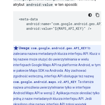
atrybut
android:value
w ten sposób:
<meta-data

    android:name="com.google.android.geo.API_K
    android:value="${MAPS_API_KEY}" />

Uwaga:
com.google.android.geo.API_KEY
to
zalecana nazwa metadanych klucza interfejsu API. Klucz o
tej nazwie może służyć do uwierzytelniania w wielu
interfejsach Google Maps API na platformie Android, w tym
w pakiecie Maps SDK na Androida. Aby zachować
zgodność wsteczną, interfejs API obsługuje też nazwę
com.google.android.maps.v2.API_KEY
. Ta starsza
nazwa umożliwia uwierzytelnianie tylko w interfejsie
Android Maps API w wersji 2. Aplikacja może określać tylko
jedną z nazw metadanych klucza interfejsu API. Jeśli
określono obie nazwy, interfejs API zgłosi wyjątek.