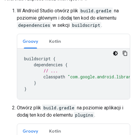
W Android Studio otwórz plik
build.gradle
na
poziomie głównym i dodaj ten kod do elementu
dependencies
w sekcji
buildscript
.
Groovy
Kotlin
buildscript
{
dependencies
{
// ...
classpath
"com.google.android.librari
}
}
Otwórz plik
build.gradle
na poziomie aplikacji i
dodaj ten kod do elementu
plugins
.
Groovy
Kotlin