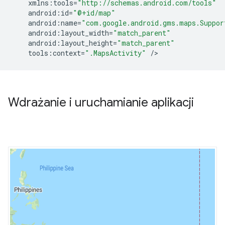
xmlns
:
tools
=
"http://schemas.android.com/tools"
android
:
id
=
"@+id/map"
android
:
name
=
"com.google.android.gms.maps.Suppor
android
:
layout_width
=
"match_parent"
android
:
layout_height
=
"match_parent"
tools
:
context
=
".MapsActivity"
/
Wdrażanie i uruchamianie aplikacji