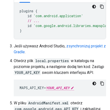
plugins
{
id
'com.android.application'
// ...
id
'com.google.android.libraries.mapsplat
}
Jeśli używasz Android Studio,
zsynchronizuj projekt z
Gradle
.
Otwórz plik
local.properties
w katalogu na
poziomie projektu, a następnie dodaj ten kod. Zastąp
YOUR_API_KEY
swoim kluczem interfejsu API.
MAPS_API_KEY=
YOUR_API_KEY
W pliku
AndroidManifest.xml
otwórz
com.google.android.geo.API_KEY
i zaktualizuj