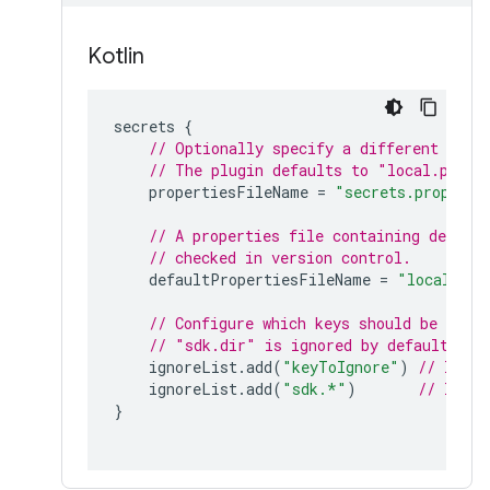
Kotlin
secrets 
{
// Optionally specify a different file
// The plugin defaults to "local.prope
    propertiesFileName 
=
"secrets.properti
// A properties file containing defaul
// checked in version control.
    defaultPropertiesFileName 
=
"local.def
// Configure which keys should be ignor
// "sdk.dir" is ignored by default.
    ignoreList
.
add
(
"keyToIgnore"
)
// Ignor
    ignoreList
.
add
(
"sdk.*"
)
// Ignor
}