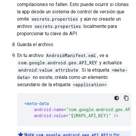
compilaciones no fallen. Esto puede ocurrir si clonas
la app desde un sistema de control de versión que
omite
secrets.properties
y aún no creaste un
archivo
secrets.properties
localmente para
proporcionar tu clave de API.
Guarda el archivo.
En tu archivo
AndroidManifest.xml
, ve a
com.google.android.geo.API_KEY
y actualiza
android:value attribute
. Si la etiqueta
<meta-
data>
no existe, créala como un elemento
secundario de la etiqueta
<application>
.
<meta-data
android:name
=
"com.google.android.geo.API_
android:value
=
"${MAPS_API_KEY}"
/>
Note:
com.google.android.geo.API_KEY
is the