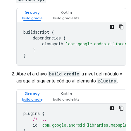
Groovy
Kotlin
buildscript {
    dependencies {
        classpath 
"com.google.android.librari
    }
}
Abre el archivo
build.gradle
a nivel del módulo y
agrega el siguiente código al elemento
plugins
.
Groovy
Kotlin
plugins 
{
// ...
    id 
'com.google.android.libraries.mapsplat
}