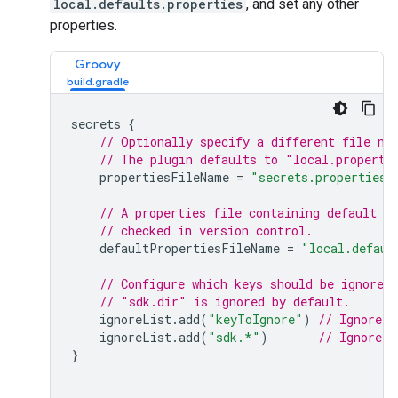
local.defaults.properties
, and set any other
properties.
Groovy
secrets 
{
// Optionally specify a different file na
// The plugin defaults to "local.properti
    propertiesFileName 
=
"secrets.properties"
// A properties file containing default s
// checked in version control.
    defaultPropertiesFileName 
=
"local.defaul
// Configure which keys should be ignored 
// "sdk.dir" is ignored by default.
    ignoreList
.
add
(
"keyToIgnore"
)
// Ignore t
    ignoreList
.
add
(
"sdk.*"
)
// Ignore a
}