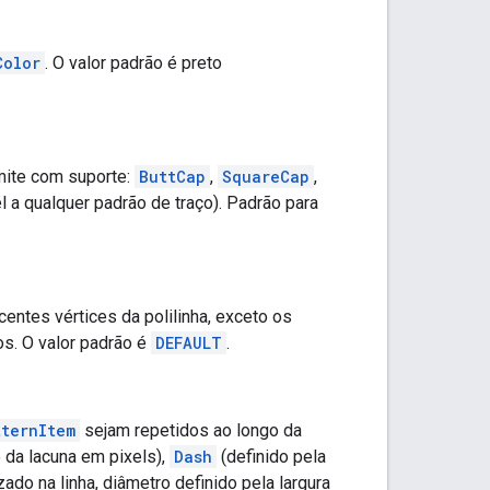
Color
. O valor padrão é preto
imite com suporte:
ButtCap
,
SquareCap
,
l a qualquer padrão de traço). Padrão para
centes vértices da polilinha, exceto os
os. O valor padrão é
DEFAULT
.
tternItem
sejam repetidos ao longo da
 da lacuna em pixels),
Dash
(definido pela
izado na linha, diâmetro definido pela largura