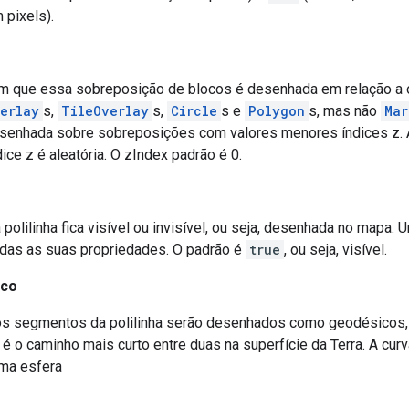
 pixels).
m que essa sobreposição de blocos é desenhada em relação a o
erlay
s,
TileOverlay
s,
Circle
s e
Polygon
s, mas não
Mar
esenhada sobre sobreposições com valores menores índices z.
ce z é aleatória. O zIndex padrão é 0.
 polilinha fica visível ou invisível, ou seja, desenhada no mapa.
das as suas propriedades. O padrão é
true
, ou seja, visível.
ico
os segmentos da polilinha serão desenhados como geodésicos, e
é o caminho mais curto entre duas na superfície da Terra. A cu
uma esfera