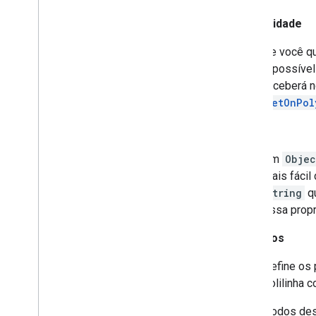
Clicabilidade
Se você qu
É possível
receberá n
setOnPol
Tag
Um
Objec
mais fáci
String
qu
essa propr
Períodos
Define os 
polilinha 
Os métodos dess