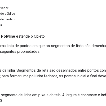
lvedor
do público
do herdado
os
a
Polyline
estende o Objeto
 uma lista de pontos em que os segmentos de linha são desenha
 seguintes propriedades:
s da linha. Segmentos de reta são desenhados entre pontos con
; para formar uma polilinha fechada, os pontos inicial e final d
 segmento de linha em pixels da tela. A largura é constante e in
0.