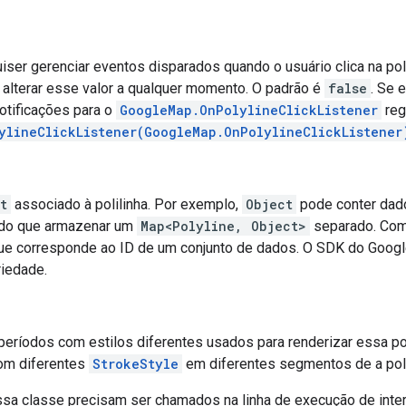
iser gerenciar eventos disparados quando o usuário clica na pol
 alterar esse valor a qualquer momento. O padrão é
false
. Se 
otificações para o
GoogleMap.OnPolylineClickListener
reg
ylineClickListener(GoogleMap.OnPolylineClickListener
t
associado à polilinha. Por exemplo,
Object
pode conter dado
l do que armazenar um
Map<Polyline, Object>
separado. Como
e corresponde ao ID de um conjunto de dados. O SDK do Google
iedade.
períodos com estilos diferentes usados para renderizar essa pol
com diferentes
StrokeStyle
em diferentes segmentos de a poli
a classe precisam ser chamados na linha de execução de interf