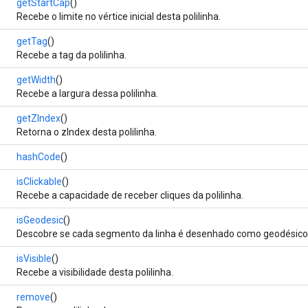
getStartCap
()
Recebe o limite no vértice inicial desta polilinha.
getTag
()
Recebe a tag da polilinha.
getWidth
()
Recebe a largura dessa polilinha.
getZIndex
()
Retorna o zIndex desta polilinha.
hashCode
()
isClickable
()
Recebe a capacidade de receber cliques da polilinha.
isGeodesic
()
Descobre se cada segmento da linha é desenhado como geodésico
isVisible
()
Recebe a visibilidade desta polilinha.
remove
()