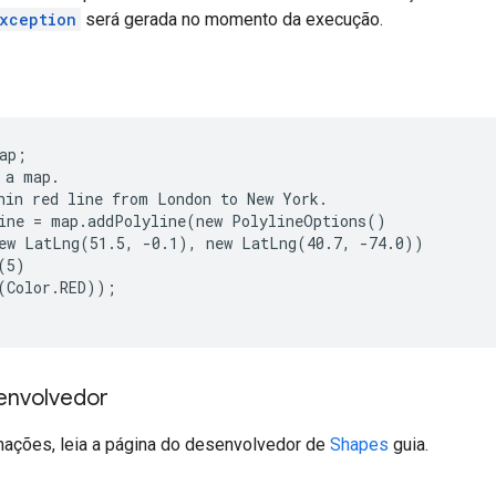
Exception
será gerada no momento da execução.
ap;

 a map.

hin red line from London to New York.

ine = map.addPolyline(new PolylineOptions()

ew LatLng(51.5, -0.1), new LatLng(40.7, -74.0))

(5)

(Color.RED));

envolvedor
mações, leia a página do desenvolvedor de
Shapes
guia.