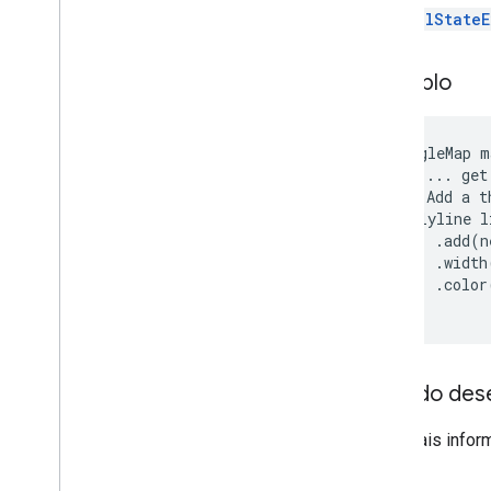
IllegalState
Exemplo
GoogleMap m
 // ... get
 // Add a t
 Polyline l
     .add(n
     .width
     .color
Guia do des
Para mais infor