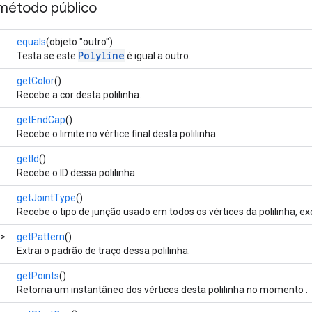
método público
equals
(objeto "outro")
Polyline
Testa se este
é igual a outro.
getColor
()
Recebe a cor desta polilinha.
getEndCap
()
Recebe o limite no vértice final desta polilinha.
getId
()
Recebe o ID dessa polilinha.
getJointType
()
Recebe o tipo de junção usado em todos os vértices da polilinha, excet
>
getPattern
()
Extrai o padrão de traço dessa polilinha.
getPoints
()
Retorna um instantâneo dos vértices desta polilinha no momento .