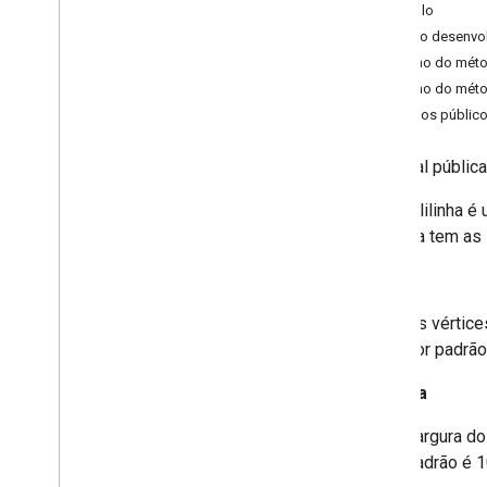
Exemplo
Visão geral
Guia do desenvo
Bitmap
Descriptor
Resumo do méto
Bitmap
Descriptor
Factory
Resumo do méto
Butt
Cap
Métodos públic
Camera
Position
Cap
aula final públic
Circle
Circle
Options
Uma polilinha é
Custom
Cap
polilinha tem as
Dash
Dot
Pontos
Gap
Os vértice
Ground
Overlay
por padrão
Ground
Overlay
Options
Indoor
Building
Largura
Indoor
Level
Joint
Type
Largura do
Lat
Lng
padrão é 1
Lat
Lng
Bounds