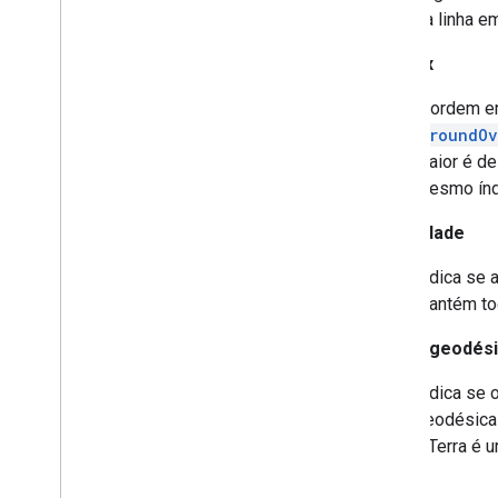
Street
View
Source
da linha em
Stroke
Style
Style
Span
Z-index
Texture
Style
A ordem e
Tile
GroundOv
Tile
Overlay
maior é d
Tile
Overlay
Options
mesmo índi
Tile
Provider
Url
Tile
Provider
Visibilidade
Visible
Region
Indica se a
mantém to
Status geodés
Indica se 
geodésica 
a Terra é 
.