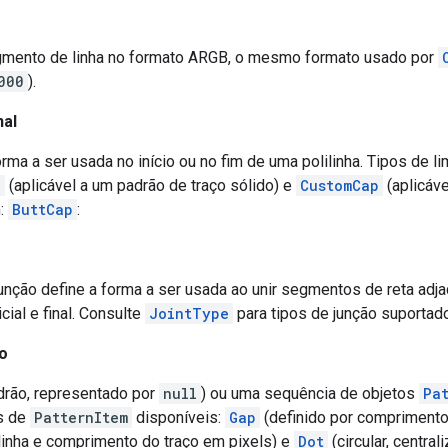
gmento de linha no formato ARGB, o mesmo formato usado por
000
).
nal
orma a ser usada no início ou no fim de uma polilinha. Tipos de l
p
(aplicável a um padrão de traço sólido) e
CustomCap
(aplicáve
m:
ButtCap
:
junção define a forma a ser usada ao unir segmentos de reta adja
icial e final. Consulte
JointType
para tipos de junção suportad
o
drão, representado por
null
) ou uma sequência de objetos
Pa
os de
PatternItem
disponíveis:
Gap
(definido por comprimento
 linha e comprimento do traço em pixels) e
Dot
(circular, central