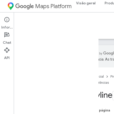
Visão geral
Prod
Maps Platform
Android
Maps SDK for Android
Informações
Guias
Referências
Exemplos
Suporte
Chat
API
preferência. As t
Referências
com
.
google
.
android
.
gms
.
maps
Página inicial
Pr
com
.
google
.
android
.
gms
.
maps
.
model
Referências
Polyline
Beta (descontinuado)
com
.
google
.
android
.
libraries
.
maps
com
.
google
.
android
.
libraries
.
maps
.
Nesta página
model