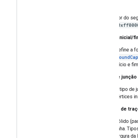
Cor
Map
Style
Options
Marcador
Cor do se
Marker
Options
(
0xff000
Pattern
Item
Point
Of
Interest
Limite inicial/fi
Polygon
Define a f
Polygon
Options
RoundCa
Polyline
início e fi
Polyline
Options
Round
Cap
Tipo de junção
Runtime
Remote
Exception
Sprite
Style
O tipo de 
Square
Cap
vértices in
Stamp
Style
Padrão de traç
Street
View
Panorama
Camera
Street
View
Panorama
Link
Sólido (pa
Street
View
Panorama
Location
linha. Tip
Street
View
Panorama
Orientation
largura da