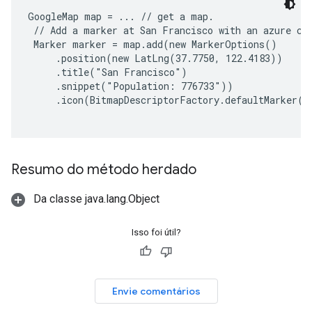
GoogleMap map = ... // get a map.

 // Add a marker at San Francisco with an azure col
 Marker marker = map.add(new MarkerOptions()

     .position(new LatLng(37.7750, 122.4183))

     .title("San Francisco")

     .snippet("Population: 776733"))

     .icon(BitmapDescriptorFactory.defaultMarker(B
Resumo do método herdado
Da classe java.lang.Object
Isso foi útil?
Envie comentários