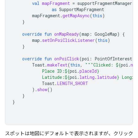
val
mapFragment
=
supportFragmentManager
.
f
as
SupportMapFragment
mapFragment
.
getMapAsync
(
this
)
}
override
fun
onMapReady
(
map
:
GoogleMap
)
{
map
.
setOnPoiClickListener
(
this
)
}
override
fun
onPoiClick
(
poi
:
PointOfInterest
)
Toast
.
makeText
(
this
,
"""Clicked: 
${
poi
.
na
            Place ID:
${
poi
.
placeId
}
            Latitude:
${
poi
.
latLng
.
latitude
}
 Longit
Toast
.
LENGTH_SHORT
).
show
()
}
}
スポットは地図にデフォルトで表示されますが、クリック