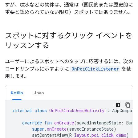
すが、噴水などの物体は、通常は（国民的または歴史的に
重要と認められていない限り）スポットではありません。
スポットに対するクリック イベントを
リッスンする
ユーザーによるスポットへのタップに応答するには、次の
コードサンプルに示すように
OnPoiClickListener
を使
用します。
Kotlin
Java
internal
class
OnPoiClickDemoActivity
:
AppCompatA
override
fun
onCreate
(
savedInstanceState
:
Bund
super
.
onCreate
(
savedInstanceState
)
setContentView
(
R
.
layout
.
poi_click_demo
)