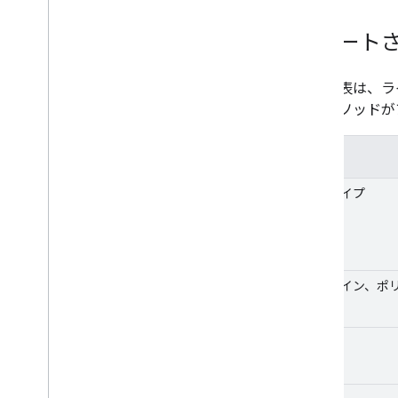
サポートさ
以下の表は、ラ
ないメソッドが
機能
地図タイプ
ポリライン、ポ
投影