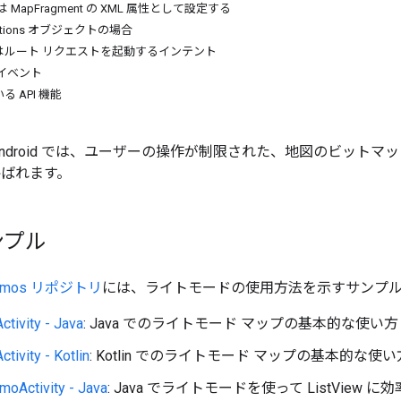
たは MapFragment の XML 属性として設定する
Options オブジェクトの場合
はルート リクエストを起動するインテント
イベント
 API 機能
 for Android では、ユーザーの操作が制限された、地図のビ
呼ばれます。
ンプル
Demos リポジトリ
には、ライトモードの使用方法を示すサンプ
tivity - Java
: Java でのライトモード マップの基本的な使い方
tivity - Kotlin
: Kotlin でのライトモード マップの基本的な使い
moActivity - Java
: Java でライトモードを使って ListView