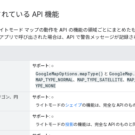
れている API 機能
イトモード マップの動作を API の機能の領域ごとにまとめ
アプリで呼び出された場合は、API で警告メッセージが記録さ
サポート:
○
GoogleMapOptions.mapType()
GoogleMap.
と
MAP_TYPE_NORMAL
MAP_TYPE_SATELLITE
MAP
、
、
YPE_NONE
リゴン、円
サポート:
○
ライトモードの
シェイプ
の機能は、完全な API の
サポート:
○
ライトモードの
投影
の機能は、完全な API のもの