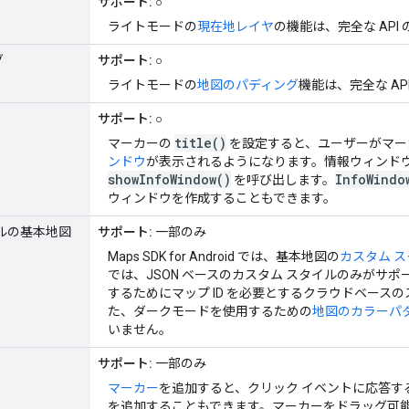
サポート:
○
ライトモードの
現在地レイヤ
の機能は、完全な API
グ
サポート:
○
ライトモードの
地図のパディング
機能は、完全な AP
サポート:
○
title()
マーカーの
を設定すると、ユーザーがマー
ンドウ
が表示されるようになります。情報ウィンド
showInfoWindow()
InfoWindo
を呼び出します。
ウィンドウを作成することもできます。
ルの基本地図
サポート:
一部のみ
Maps SDK for Android では、基本地図の
カスタム 
では、JSON ベースのカスタム スタイルのみがサ
するためにマップ ID を必要とするクラウドベース
た、ダークモードを使用するための
地図のカラーパ
いません。
サポート:
一部のみ
マーカー
を追加すると、クリック イベントに応答す
を追加することもできます。マーカーをドラッグ可能