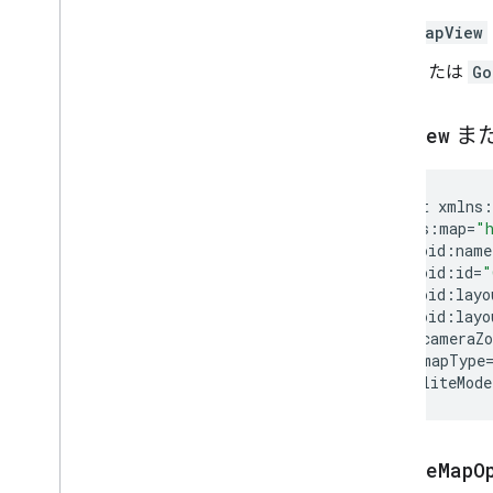
Google Play のデータ開示要件に備える
MapView
または
Go
Map
View
ま
<
fragment
xmlns
:
xmlns
:
map
=
"
android
:
name
android
:
id
=
"
android
:
layo
android
:
layo
map
:
cameraZ
map
:
mapType
map
:
liteMode
Google
Map
O