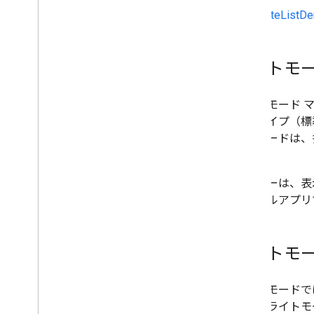
ル設定
LiteListDe
境界線用データドリブン スタイル設定
JSON スタイルでカスタマイズする
ユーザー補助機能を充実させる
ライトモ
Wear OS での Maps API
オープンソース ライブラリ
ライトモード 
ユーティリティ ライブラリ
地図タイプ（標
KTX Kotlin 拡張機能
イトモードは、
Maps Compose ライブラリ
す。
Maps Rx ライブラリ
ユーザーは、表
Secrets Gradle プラグイン
モバイルアプリ
Maps SDK V3 ベータ版から移行す
る
ポリシーと規約
ライトモー
使用量と請求額
レポートとモニタリング
ライトモードでは、
利用規約
方法でライトモ