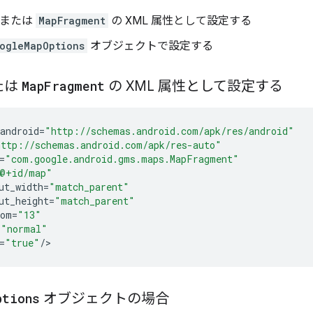
または
MapFragment
の XML 属性として設定する
ogleMapOptions
オブジェクトで設定する
たは
Map
Fragment
の XML 属性として設定する
android
=
"http://schemas.android.com/apk/res/android"
http://schemas.android.com/apk/res-auto"
=
"com.google.android.gms.maps.MapFragment"
@+id/map"
ut_width
=
"match_parent"
ut_height
=
"match_parent"
oom
=
"13"
=
"normal"
=
"true"
/
ptions
オブジェクトの場合