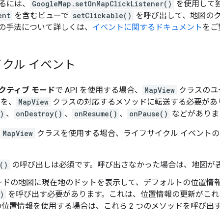
るには、
GoogleMap.setOnMapClickListener()
を使用して
ent
を含むビューで
setClickable()
を呼び出して、地図のク
 つの手法について詳しくは、
イベントに関するドキュメント
をご
クル イベント
クティブ モード
で API を使用する場合、
MapView
クラスのユ
ドを、
MapView
クラスの対応するメソッドに転送する必要があ
)
、
onDestroy()
、
onResume()
、
onPause()
などがありま
で
MapView
クラスを使用する場合、ライフサイクル イベント
()
の呼び出しは必須です。呼び出さなかった場合は、地図が
ードの地図に現在地のドットを表示して、デフォルトの位置情
)
を呼び出す必要があります。これは、位置情報の更新がこれ
の位置情報を使用する場合は、これら 2 つのメソッドを呼び出