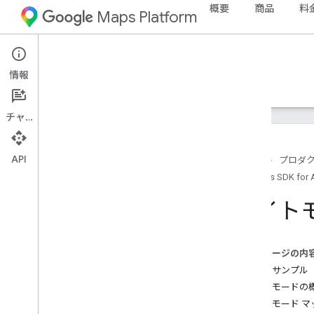
概要
商品
料
Maps Platform
Android
Maps SDK for Android
情報
ガイド
リファレンス
サンプル
サポート
チャット
API
ホーム
プロダ
Maps SDK for 
Maps SDK for Android
概要
ライト
クイックスタート
設定
このページの内
Google Cloud プロジェクトをセットア
コードサンプル
ップする
ライトモードの
API キーを使用する
ライトモード マ
Android Studio プロジェクトをセット