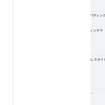
現在地
地図のパディン
情報ウィンドウ
カスタム スタイ
マーカー