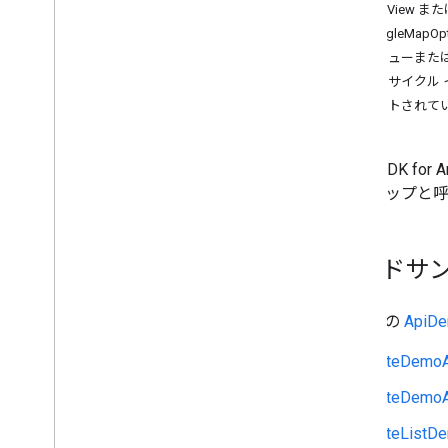
MapView ま
アップする
GoogleMap
バージョン
地図ビューまた
ライフサイクル 
タスクとコンセプト
サポートされている
地図を作成し、設定する
地図を追加する
地図を設定する
Maps SDK
地図とタイル座標
ード マップと
新しい地図レンダラ
ストリートビュー パノラマ
お店やサービスなどのスポット
コードサ
ライトモード
地図を操作する
GitHub の
Api
地図上に図形を表示する
LiteDemoAc
地図をカスタマイズする
Cloud ベースのマップのスタイル設定
LiteDemoAc
を使ってカスタマイズする
LiteListDe
データセット用データドリブン スタイ