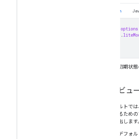
Kotlin
Ja
val
options
.
liteMo
地図の初期状態
地図ビュ
デフォルトでは
たりするための
を呼び出します
また、デフォルト