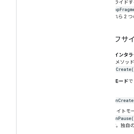
ーバーライドす
たは
MapFragm
す。これら 2
ライフサイ
完全なインタラ
イクル メソッ
は、
onCreate(
ライトモード
ります。
onCreate
ライトモ
onPause(
す。独自