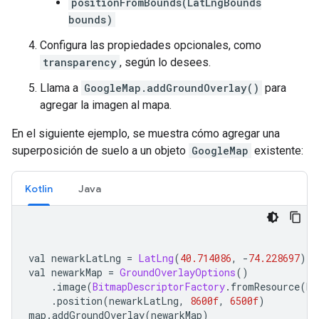
positionFromBounds(LatLngBounds
bounds)
Configura las propiedades opcionales, como
transparency
, según lo desees.
Llama a
GoogleMap.addGroundOverlay()
para
agregar la imagen al mapa.
En el siguiente ejemplo, se muestra cómo agregar una
superposición de suelo a un objeto
GoogleMap
existente:
Kotlin
Java
val newarkLatLng 
=
LatLng
(
40.714086
,
-
74.228697
)
val newarkMap 
=
GroundOverlayOptions
()
.
image
(
BitmapDescriptorFactory
.
fromResource
(
R
.
.
position
(
newarkLatLng
,
8600f
,
6500f
)
map
.
addGroundOverlay
(
newarkMap
)