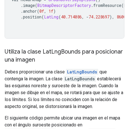
.
image
(
BitmapDescriptorFactory
.
fromResource
(
R
.
.
anchor
(
0f
,
1f
)
.
position
(
LatLng
(
40.714086
,
-
74.228697
),
8600f
Utiliza la clase Lat
Lng
Bounds para posicionar
una imagen
Debes proporcionar una clase
LatLngBounds
que
contenga la imagen. La clase
LatLngBounds
establecerá
las esquinas noreste y suroeste de la imagen. Cuando la
imagen se dibuje en el mapa, se rotará para que se ajuste a
los límites. Si los límites no coinciden con la relación de
aspecto original, se distorsionará la imagen.
El siguiente código permite ubicar una imagen en el mapa
con el ángulo suroeste posicionado en