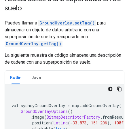
suelo
Puedes llamar a
GroundOverlay.setTag()
para
almacenar un objeto de datos arbitrario con una
superposición de suelo y recuperarlo con
GroundOverlay.getTag()
.
La siguiente muestra de código almacena una descripción
de cadena con una superposición de suelo:
Kotlin
Java
val sydneyGroundOverlay 
=
 map
.
addGroundOverlay
(
GroundOverlayOptions
()
.
image
(
BitmapDescriptorFactory
.
fromResourc
.
position
(
LatLng
(-
33.873
,
151.206
),
100f
)
.
clickable
(
true
)