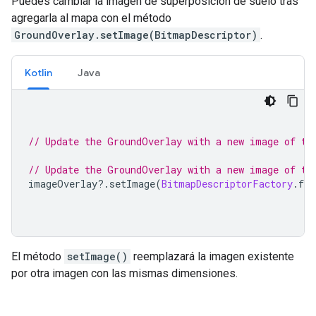
Puedes cambiar la imagen de superposición de suelo tras
agregarla al mapa con el método
GroundOverlay.setImage(BitmapDescriptor)
.
Kotlin
Java
// Update the GroundOverlay with a new image of th
// Update the GroundOverlay with a new image of th
imageOverlay
?.
setImage
(
BitmapDescriptorFactory
.
fro
El método
setImage()
reemplazará la imagen existente
por otra imagen con las mismas dimensiones.