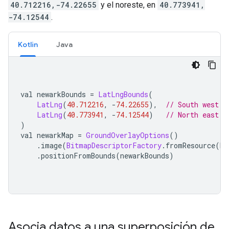
40.712216,-74.22655
y el noreste, en
40.773941,
-74.12544
.
Kotlin
Java
val newarkBounds 
=
LatLngBounds
(
LatLng
(
40.712216
,
-
74.22655
),
// South west c
LatLng
(
40.773941
,
-
74.12544
)
// North east c
)
val newarkMap 
=
GroundOverlayOptions
()
.
image
(
BitmapDescriptorFactory
.
fromResource
(
R
.
.
positionFromBounds
(
newarkBounds
)
Asocia datos a una superposición de