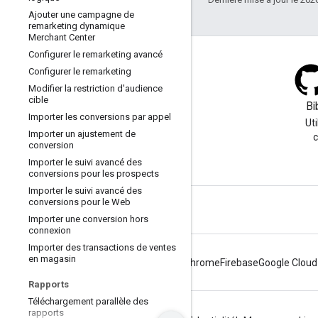
Ajouter une campagne de
remarketing dynamique
Merchant Center
Configurer le remarketing avancé
Configurer le remarketing
Modifier la restriction d'audience
cible
Blog
Bi
Importer les conversions par appel
Consultez notre blog pour
Ut
Importer un ajustement de
connaître les annonces
c
conversion
importantes.
Importer le suivi avancé des
conversions pour les prospects
Importer le suivi avancé des
conversions pour le Web
Importer une conversion hors
connexion
Importer des transactions de ventes
en magasin
Android
Chrome
Firebase
Google Cloud
Rapports
Téléchargement parallèle des
rapports