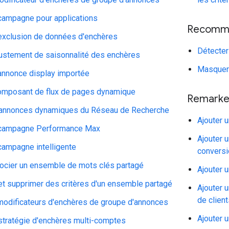
 campagne pour applications
Recomma
 exclusion de données d'enchères
Détecter
justement de saisonnalité des enchères
Masquer
 annonce display importée
composant de flux de pages dynamique
Remarke
 annonces dynamiques du Réseau de Recherche
Ajouter 
 campagne Performance Max
Ajouter u
campagne intelligente
convers
socier un ensemble de mots clés partagé
Ajouter 
et supprimer des critères d'un ensemble partagé
Ajouter u
de clien
 modificateurs d'enchères de groupe d'annonces
Ajouter 
 stratégie d'enchères multi-comptes