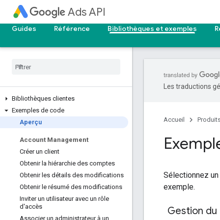
Ads API
Guides
Référence
Bibliothèques et exemples
R
Les traductions gé
Bibliothèques clientes
Exemples de code
Accueil
Produit
Aperçu
Exempl
Account Management
Créer un client
Obtenir la hiérarchie des comptes
Sélectionnez un 
Obtenir les détails des modifications
exemple.
Obtenir le résumé des modifications
Inviter un utilisateur avec un rôle
d'accès
Gestion du
Associer un administrateur à un