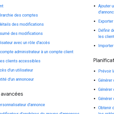
nt
Ajouter 
d'annon
iérarchie des comptes
Exporter
détails des modifications
Définir 
résumé des modifications
les clien
ilisateur avec un rôle d'accès
Importe
compte administrateur à un compte client
Planifica
les clients accessibles
cès d'un utilisateur
Prévoir 
ntité d'un annonceur
Générer 
Générer 
 avancées
Générer 
ersonnalisateur d'annonce
Obtenir 
modificateur d'enchères de groupe d'annonces
les crit