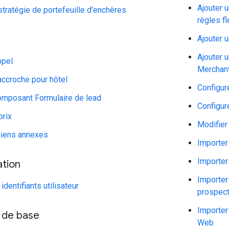
Ajouter u
 stratégie de portefeuille d'enchères
règles fl
Ajouter u
Ajouter 
ppel
Merchant
accroche pour hôtel
Configur
composant Formulaire de lead
Configur
prix
Modifier 
liens annexes
Importer
Importer
ation
Importer
identifiants utilisateur
prospec
Importer
 de base
Web