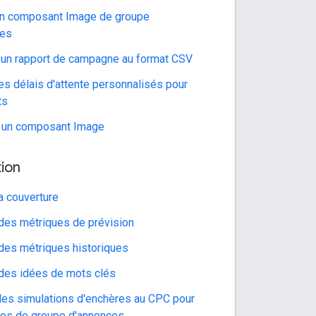
un composant Image de groupe
ces
 un rapport de campagne au format CSV
des délais d'attente personnalisés pour
ts
r un composant Image
tion
la couverture
des métriques de prévision
des métriques historiques
des idées de mots clés
des simulations d'enchères au CPC pour
ères de groupe d'annonces