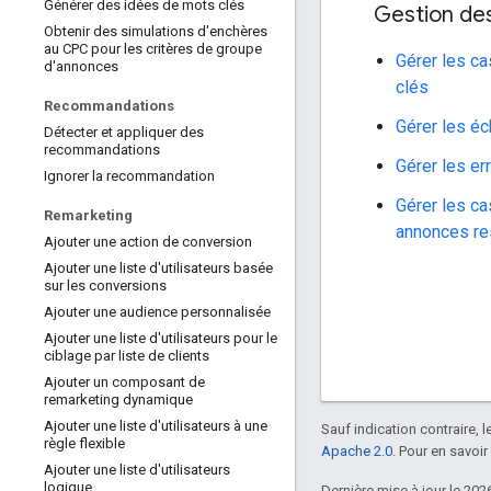
Générer des idées de mots clés
Gestion de
Obtenir des simulations d'enchères
au CPC pour les critères de groupe
Gérer les c
d'annonces
clés
Recommandations
Gérer les éc
Détecter et appliquer des
recommandations
Gérer les e
Ignorer la recommandation
Gérer les ca
Remarketing
annonces re
Ajouter une action de conversion
Ajouter une liste d'utilisateurs basée
sur les conversions
Ajouter une audience personnalisée
Ajouter une liste d'utilisateurs pour le
ciblage par liste de clients
Ajouter un composant de
remarketing dynamique
Ajouter une liste d'utilisateurs à une
Sauf indication contraire, 
règle flexible
Apache 2.0
. Pour en savoir
Ajouter une liste d'utilisateurs
logique
Dernière mise à jour le 202