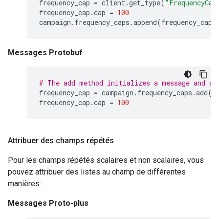
frequency_cap
=
client
.
get_type
(
"FrequencyCap
frequency_cap
.
cap
=
100
campaign
.
frequency_caps
.
append
(
frequency_cap
)
Messages Protobuf
# The add method initializes a message and ad
frequency_cap
=
campaign
.
frequency_caps
.
add
()
frequency_cap
.
cap
=
100
Attribuer des champs répétés
Pour les champs répétés scalaires et non scalaires, vous
pouvez attribuer des listes au champ de différentes
manières:
Messages Proto-plus