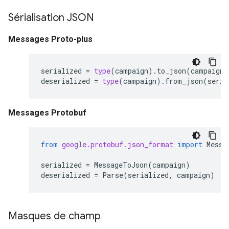
Sérialisation JSON
Messages Proto-plus
serialized
=
type
(
campaign
)
.
to_json
(
campaign
)
deserialized
=
type
(
campaign
)
.
from_json
(
seria
Messages Protobuf
from
google.protobuf.json_format
import
Messa
serialized
=
MessageToJson
(
campaign
)
deserialized
=
Parse
(
serialized
,
campaign
)
Masques de champ