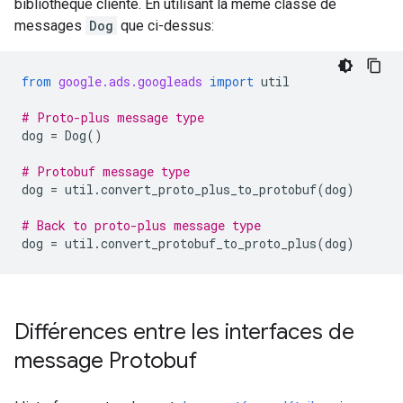
bibliothèque cliente. En utilisant la même classe de
messages
Dog
que ci-dessus:
from
google.ads.googleads
import
util
# Proto-plus message type
dog
=
Dog
()
# Protobuf message type
dog
=
util
.
convert_proto_plus_to_protobuf
(
dog
)
# Back to proto-plus message type
dog
=
util
.
convert_protobuf_to_proto_plus
(
dog
)
Différences entre les interfaces de
message Protobuf