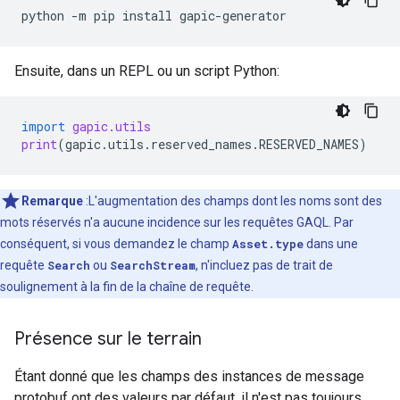
python
-
m
pip
install
gapic
-
generator
Ensuite, dans un REPL ou un script Python:
import
gapic.utils
print
(
gapic
.
utils
.
reserved_names
.
RESERVED_NAMES
)
Remarque
:L'augmentation des champs dont les noms sont des
mots réservés n'a aucune incidence sur les requêtes GAQL. Par
conséquent, si vous demandez le champ
Asset.type
dans une
requête
Search
ou
SearchStream
, n'incluez pas de trait de
soulignement à la fin de la chaîne de requête.
Présence sur le terrain
Étant donné que les champs des instances de message
protobuf ont des valeurs par défaut, il n'est pas toujours