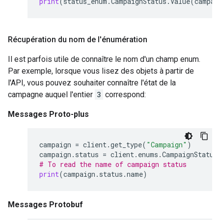
print
(
status_enum
.
CampaignStatus
.
Value
(
campai
Récupération du nom de l'énumération
Il est parfois utile de connaître le nom d'un champ enum.
Par exemple, lorsque vous lisez des objets à partir de
l'API, vous pouvez souhaiter connaître l'état de la
campagne auquel l'entier
3
correspond:
Messages Proto-plus
campaign
=
client
.
get_type
(
"Campaign"
)
campaign
.
status
=
client
.
enums
.
CampaignStatus
# To read the name of campaign status
print
(
campaign
.
status
.
name
)
Messages Protobuf