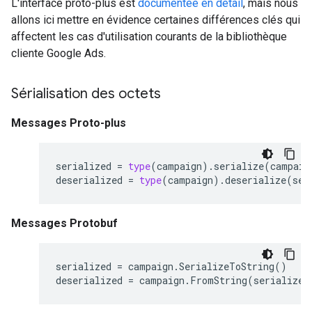
L'interface proto-plus est
documentée en détail
, mais nous
allons ici mettre en évidence certaines différences clés qui
affectent les cas d'utilisation courants de la bibliothèque
cliente Google Ads.
Sérialisation des octets
Messages Proto-plus
serialized
=
type
(
campaign
)
.
serialize
(
campaig
deserialized
=
type
(
campaign
)
.
deserialize
(
ser
Messages Protobuf
serialized
=
campaign
.
SerializeToString
()
deserialized
=
campaign
.
FromString
(
serialized