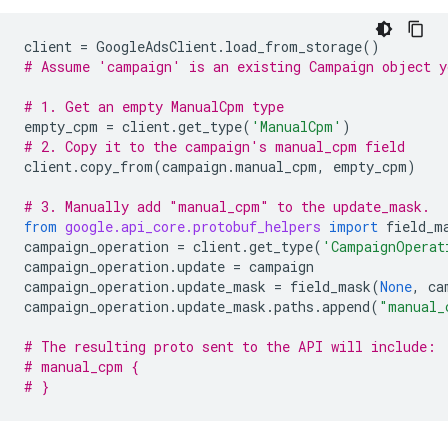
client
=
GoogleAdsClient
.
load_from_storage
()
# Assume 'campaign' is an existing Campaign object y
# 1. Get an empty ManualCpm type
empty_cpm
=
client
.
get_type
(
'ManualCpm'
)
# 2. Copy it to the campaign's manual_cpm field
client
.
copy_from
(
campaign
.
manual_cpm
,
empty_cpm
)
# 3. Manually add "manual_cpm" to the update_mask.
from
google.api_core.protobuf_helpers
import
field_m
campaign_operation
=
client
.
get_type
(
'CampaignOperat
campaign_operation
.
update
=
campaign
campaign_operation
.
update_mask
=
field_mask
(
None
,
ca
campaign_operation
.
update_mask
.
paths
.
append
(
"manual_
# The resulting proto sent to the API will include:
# manual_cpm {
# }