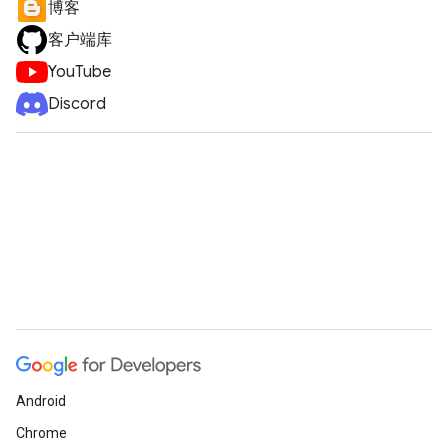
博客
客户端库
YouTube
Discord
Android
Chrome