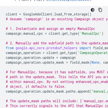
client
=
GoogleAdsClient
.
load_from_storage
()
# Assume 'campaign' is an existing Campaign object y
# 1. Instantiate and assign an empty ManualCpc
campaign
.
manual_cpc
=
client
.
get_type
(
'ManualCpc'
)
# 2. Manually add the subfield path to the update_ma
from
google.api_core.protobuf_helpers
import
field_m
campaign_operation
=
client
.
get_type
(
'CampaignOperat
campaign_operation
.
update
=
campaign
campaign_operation
.
update_mask
=
field_mask
(
None
,
ca
# For ManualCpc, because it has subfields, you MUST 
# path in the update_mask. This tells the API you ar
# within manual_cpc. By not setting enhanced_cpc_ena
# object, it defaults to false.
campaign_operation
.
update_mask
.
paths
.
append
(
"manual_
# The update_mask paths will include: ['manual_cpc.e
# This correctly signals to the API that ManualCpc i