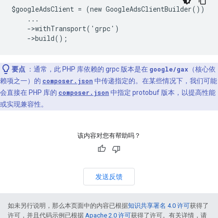
$googleAdsClient = (new GoogleAdsClientBuilder())
    ...
    ->withTransport('grpc')
    ->build();
要点
：通常，此 PHP 库依赖的 grpc 版本是在
google/gax
（核心依
赖项之一）的
composer.json
中传递指定的。在某些情况下，我们可能
会直接在 PHP 库的
composer.json
中指定 protobuf 版本，以提高性能
或实现兼容性。
该内容对您有帮助吗？
发送反馈
如未另行说明，那么本页面中的内容已根据
知识共享署名 4.0 许可
获得了
许可，并且代码示例已根据
Apache 2.0 许可
获得了许可。有关详情，请