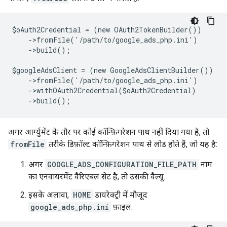
$oAuth2Credential = (new OAuth2TokenBuilder())
    ->fromFile('/path/to/google_ads_php.ini')
    ->build();
$googleAdsClient = (new GoogleAdsClientBuilder())
    ->fromFile('/path/to/google_ads_php.ini')
    ->withOAuth2Credential($oAuth2Credential)
    ->build();
अगर आर्ग्युमेंट के तौर पर कोई कॉन्फ़िगरेशन पाथ नहीं दिया गया है, तो
fromFile
तरीके डिफ़ॉल्ट कॉन्फ़िगरेशन पाथ से लोड होते हैं, जो यह है:
अगर
GOOGLE_ADS_CONFIGURATION_FILE_PATH
नाम
का एनवायरमेंट वैरिएबल सेट है, तो उसकी वैल्यू.
इसके अलावा,
HOME
डायरेक्ट्री में मौजूद
google_ads_php.ini
फ़ाइल.