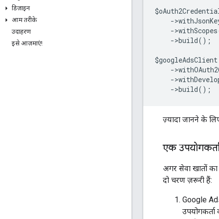
डिज़ाइन
$oAuth2Credentia
    ->withJsonK
आम तरीके
    ->withScopes
उदाहरण
    ->build();
इसे आज़माएं!
$googleAdsClient
    ->withOAuth2
    ->withDevel
    ->build();
ज़्यादा जानने के लि
एक उपयोगकर्ता क
अगर सेवा खातों का 
दो चरण ज़रूरी हैं:
Google Ads 
उपयोगकर्ता 