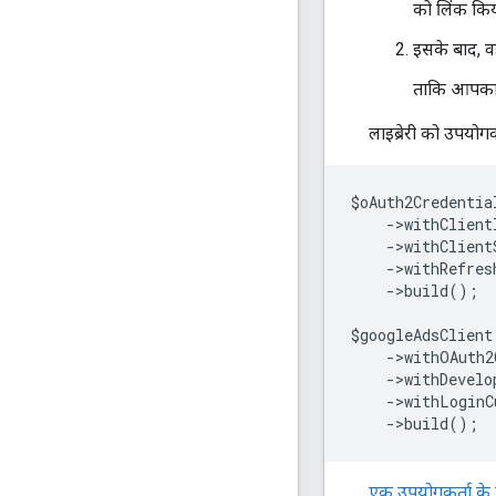
को लिंक किय
इसके बाद, 
ताकि आपका 
लाइब्रेरी को उपयोग
$oAuth2Credentia
    ->withClient
    ->withClient
    ->withRefre
    ->build();
$googleAdsClient
    ->withOAuth2
    ->withDevel
    ->withLogin
    ->build();
एक उपयोगकर्ता के लि