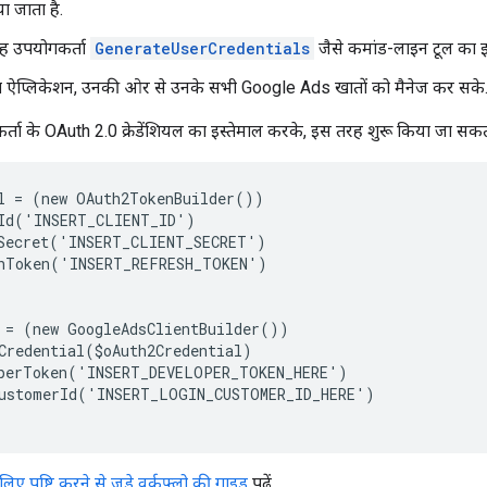
ा जाता है.
वह उपयोगकर्ता
GenerateUserCredentials
जैसे कमांड-लाइन टूल का इ
ऐप्लिकेशन, उनकी ओर से उनके सभी Google Ads खातों को मैनेज कर सके
कर्ता के OAuth 2.0 क्रेडेंशियल का इस्तेमाल करके, इस तरह शुरू किया जा सकत
l = (new OAuth2TokenBuilder())
Id('INSERT_CLIENT_ID')
Secret('INSERT_CLIENT_SECRET')
shToken('INSERT_REFRESH_TOKEN')
 = (new GoogleAdsClientBuilder())
Credential($oAuth2Credential)
operToken('INSERT_DEVELOPER_TOKEN_HERE')
CustomerId('INSERT_LOGIN_CUSTOMER_ID_HERE')
ए पुष्टि करने से जुड़े वर्कफ़्लो की गाइड
पढ़ें