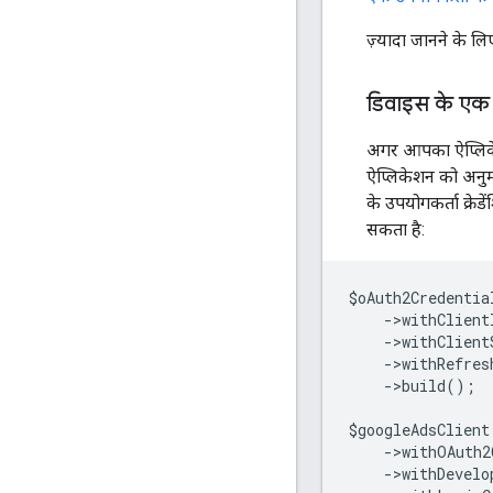
ज़्यादा जानने के लि
डिवाइस के एक से
अगर आपका ऐप्लिके
ऐप्लिकेशन को अनुमत
के उपयोगकर्ता क्रेड
सकता है:
$oAuth2Credentia
    ->withClient
    ->withClient
    ->withRefre
    ->build();
$googleAdsClient
    ->withOAuth2
    ->withDevel