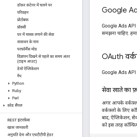
डॉकर कंटेनर में चलने पर
Google Ads 
परिवहन
प्रोटोबफ़
Google Ads API क
प्रॉक्सी
समझना चाहिए. हमा
घर में मास्क लगाने की सेवा
संसाधन के नाम
परफ़ॉर्मेंस मोड
OAuth वर्कफ
विज्ञापन दिखने से पहले का समय अंतर
(टाइम आउट)
डेमो ऐप्लिकेशन
Google Ads API का
गैप
Python
सेवा खाते का फ़
Ruby
Perl
अगर आपके वर्कफ़्लो 
कोड सैंपल
वर्कफ़्लो के लिए क
बाद, ऐप्लिकेशन, से
REST इंटरफ़ेस
को इस तरह कॉन्फ़ि
खास जानकारी
अनुमति देना और एचटीटीपी हेडर