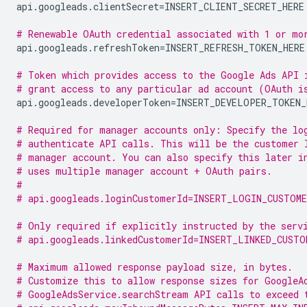
api.googleads.clientSecret
=
INSERT_CLIENT_SECRET_HERE

# Renewable OAuth credential associated with 1 or mo
api.googleads.refreshToken
=
INSERT_REFRESH_TOKEN_HERE

# Token which provides access to the Google Ads API 
# grant access to any particular ad account (OAuth i
api.googleads.developerToken
=
INSERT_DEVELOPER_TOKEN_H
# Required for manager accounts only: Specify the lo
# authenticate API calls. This will be the customer 
# manager account. You can also specify this later i
# uses multiple manager account + OAuth pairs.
#
# api.googleads.loginCustomerId=INSERT_LOGIN_CUSTOME
# Only required if explicitly instructed by the serv
# api.googleads.linkedCustomerId=INSERT_LINKED_CUSTO
# Maximum allowed response payload size, in bytes.
# Customize this to allow response sizes for GoogleA
# GoogleAdsService.searchStream API calls to exceed 