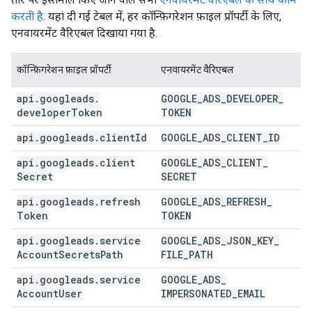
करती है
. यहां दी गई टेबल में, हर कॉन्फ़िगरेशन फ़ाइल प्रॉपर्टी के लिए,
एनवायरमेंट वैरिएबल दिखाया गया है.
कॉन्फ़िगरेशन फ़ाइल प्रॉपर्टी
एनवायरमेंट वैरिएबल
api
.
googleads
.
GOOGLE
_
ADS
_
DEVELOPER
_
developer
Token
TOKEN
api
.
googleads
.
client
Id
GOOGLE
_
ADS
_
CLIENT
_
ID
api
.
googleads
.
client
GOOGLE
_
ADS
_
CLIENT
_
Secret
SECRET
api
.
googleads
.
refresh
GOOGLE
_
ADS
_
REFRESH
_
Token
TOKEN
api
.
googleads
.
service
GOOGLE
_
ADS
_
JSON
_
KEY
_
Account
Secrets
Path
FILE
_
PATH
api
.
googleads
.
service
GOOGLE
_
ADS
_
Account
User
IMPERSONATED
_
EMAIL