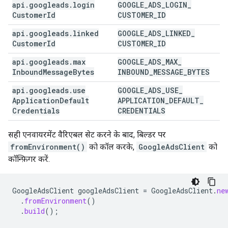
api
.
googleads
.
login
GOOGLE
_
ADS
_
LOGIN
_
Customer
Id
CUSTOMER
_
ID
api
.
googleads
.
linked
GOOGLE
_
ADS
_
LINKED
_
Customer
Id
CUSTOMER
_
ID
api
.
googleads
.
max
GOOGLE
_
ADS
_
MAX
_
Inbound
Message
Bytes
INBOUND
_
MESSAGE
_
BYTES
api
.
googleads
.
use
GOOGLE
_
ADS
_
USE
_
Application
Default
APPLICATION
_
DEFAULT
_
Credentials
CREDENTIALS
सही एनवायरमेंट वैरिएबल सेट करने के बाद, बिल्डर पर
fromEnvironment()
को कॉल करके,
GoogleAdsClient
को
कॉन्फ़िगर करें.
GoogleAdsClient
googleAdsClient
=
GoogleAdsClient
.
ne
.
fromEnvironment
()
.
build
();