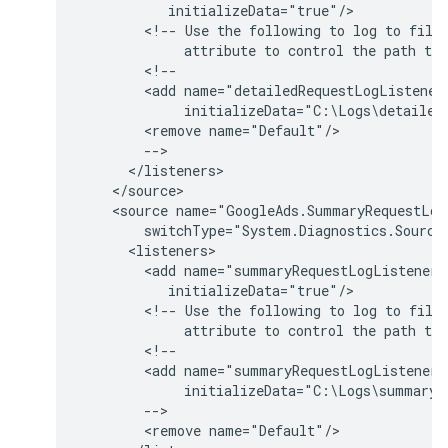
<!--
Use
the
following
to
log
to
file
attribute
to
control
the
path
to
<add
name="detailedRequestLogListener
<remove
<source
name="GoogleAds.SummaryRequestLog
<add
name="summaryRequestLogListener"
<!--
Use
the
following
to
log
to
file
attribute
to
control
the
path
to
<add
name="summaryRequestLogListener"
<remove