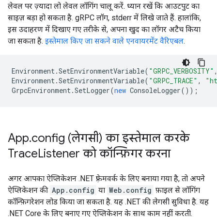
लेवल पर ज़्यादा लो लेवल लॉगिंग चालू करें. ध्यान रखें कि आउटपुट का
साइज़ बड़ा हो सकता है. gRPC लॉग, stderr में लिखे जाते हैं. हालांकि,
इस उदाहरण में दिखाए गए तरीके से, अपना खुद का लॉगर अटैच किया
जा सकता है.
इस्तेमाल किए जा सकने वाले एनवायरमेंट वैरिएबल
.
Environment
.
SetEnvironmentVariable
(
"GRPC_VERBOSITY"
Environment
.
SetEnvironmentVariable
(
"GRPC_TRACE"
,
"h
GrpcEnvironment
.
SetLogger
(
new
ConsoleLogger
());
App
.
config (लेगसी) का इस्तेमाल करके
Trace
Listener को कॉन्फ़िगर करना
अगर आपका ऐप्लिकेशन .NET फ़्रेमवर्क के लिए बनाया गया है, तो अपने
ऐप्लिकेशन की
App.config
या
Web.config
फ़ाइल से लॉगिंग
कॉन्फ़िगरेशन लोड किया जा सकता है. यह .NET की लेगसी सुविधा है. यह
.NET Core के लिए बनाए गए ऐप्लिकेशन के साथ काम नहीं करती.