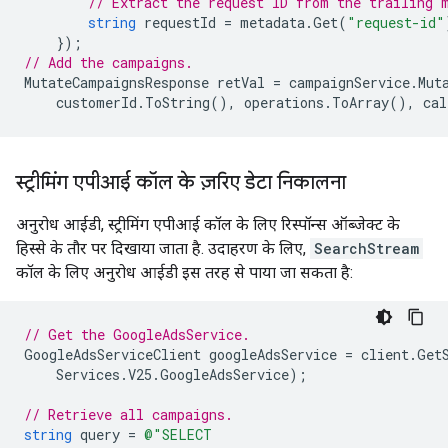
// Extract the request ID from the trailing 
string
requestId
=
metadata
.
Get
(
"request-id"
});
// Add the campaigns.
MutateCampaignsResponse
retVal
=
campaignService
.
Mut
customerId
.
ToString
(),
operations
.
ToArray
(),
cal
स्ट्रीमिंग एपीआई कॉल के ज़रिए डेटा निकालना
अनुरोध आईडी, स्ट्रीमिंग एपीआई कॉल के लिए रिस्पॉन्स ऑब्जेक्ट के
हिस्से के तौर पर दिखाया जाता है. उदाहरण के लिए,
SearchStream
कॉल के लिए अनुरोध आईडी इस तरह से पाया जा सकता है:
// Get the GoogleAdsService.
GoogleAdsServiceClient
googleAdsService
=
client
.
Get
Services
.
V25
.
GoogleAdsService
);
// Retrieve all campaigns.
string
query
=
@"SELECT