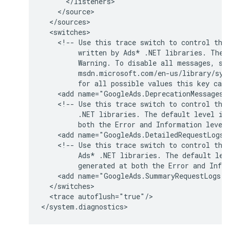
<!--
Use
this
trace
switch
to
control
the
written
by
Ads*
.NET
libraries.
The
Warning.
To
disable
all
messages,
se
for
all
possible
values
this
key
can
<add
name="GoogleAds.DeprecationMessages"
<!--
Use
this
trace
switch
to
control
the
.NET
libraries.
The
default
level
is
both
the
Error
and
Information
level
<add
name="GoogleAds.DetailedRequestLogs"
<!--
Use
this
trace
switch
to
control
the
Ads*
.NET
libraries.
The
default
lev
generated
at
both
the
Error
and
Info
<add
name="GoogleAds.SummaryRequestLogs"
<trace
autoflush="true"/>
