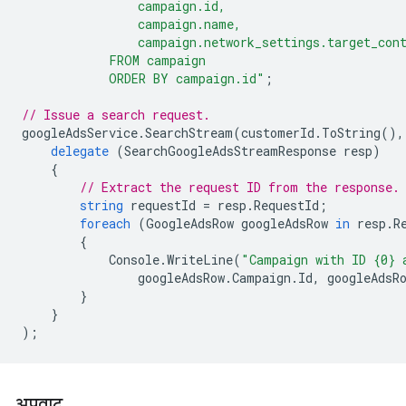
                campaign.id,
                campaign.name,
                campaign.network_settings.target_con
            FROM campaign
            ORDER BY campaign.id"
;
// Issue a search request.
googleAdsService
.
SearchStream
(
customerId
.
ToString
(),
delegate
(
SearchGoogleAdsStreamResponse
resp
)
{
// Extract the request ID from the response.
string
requestId
=
resp
.
RequestId
;
foreach
(
GoogleAdsRow
googleAdsRow
in
resp
.
R
{
Console
.
WriteLine
(
"Campaign with ID {0} 
googleAdsRow
.
Campaign
.
Id
,
googleAdsR
}
}
);
अपवाद