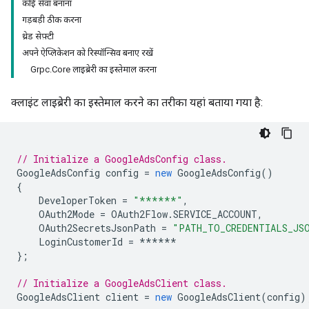
कोई सेवा बनाना
गड़बड़ी ठीक करना
थ्रेड सेफ़्टी
अपने ऐप्लिकेशन को रिस्पॉन्सिव बनाए रखें
Grpc.Core लाइब्रेरी का इस्तेमाल करना
क्लाइंट लाइब्रेरी का इस्तेमाल करने का तरीका यहां बताया गया है:
// Initialize a GoogleAdsConfig class.
GoogleAdsConfig
config
=
new
GoogleAdsConfig
()
{
DeveloperToken
=
"******"
,
OAuth2Mode
=
OAuth2Flow
.
SERVICE_ACCOUNT
,
OAuth2SecretsJsonPath
=
"PATH_TO_CREDENTIALS_JS
LoginCustomerId
=
******
};
// Initialize a GoogleAdsClient class.
GoogleAdsClient
client
=
new
GoogleAdsClient
(
config
)