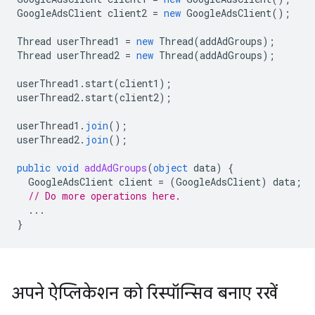
GoogleAdsClient
client2
=
new
GoogleAdsClient
();
Thread
userThread1
=
new
Thread
(
addAdGroups
);
Thread
userThread2
=
new
Thread
(
addAdGroups
);
userThread1
.
start
(
client1
);
userThread2
.
start
(
client2
);
userThread1
.
join
();
userThread2
.
join
();
public
void
addAdGroups
(
object
data
)
{
GoogleAdsClient
client
=
(
GoogleAdsClient
)
data
;
// Do more operations here.
...
}
अपने ऐप्लिकेशन को रिस्पॉन्सिव बनाए रखें