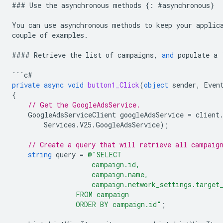
###
Use
the
asynchronous
methods
{:
#
asynchronous
}
You
can
use
asynchronous
methods
to
keep
your
applic
couple
of
examples
.
####
Retrieve
the
list
of
campaigns
,
and
populate
a
```
c
#
private
async
void
button1_Click
(
object
sender
,
Even
{
// Get the GoogleAdsService.
GoogleAdsServiceClient
googleAdsService
=
client
Services
.
V25
.
GoogleAdsService
);
// Create a query that will retrieve all campaig
string
query
=
@"SELECT
                    campaign.id,
                    campaign.name,
                    campaign.network_settings.target
                FROM campaign
                ORDER BY campaign.id"
;