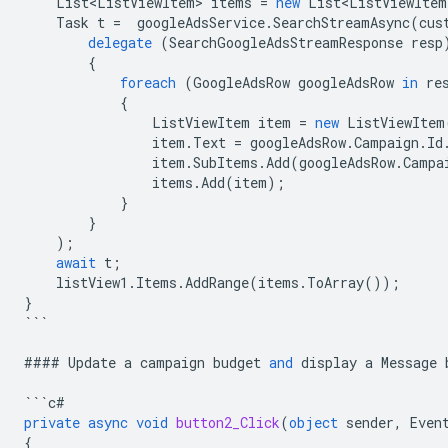
List<ListViewItem>
items
=
new
List<ListViewItem
Task
t
=
googleAdsService
.
SearchStreamAsync
(
cus
delegate
(
SearchGoogleAdsStreamResponse
resp
{
foreach
(
GoogleAdsRow
googleAdsRow
in
re
{
ListViewItem
item
=
new
ListViewItem
item
.
Text
=
googleAdsRow
.
Campaign
.
Id
item
.
SubItems
.
Add
(
googleAdsRow
.
Campa
items
.
Add
(
item
);
}
}
);
await
t
;
listView1
.
Items
.
AddRange
(
items
.
ToArray
());
}
```
####
Update
a
campaign
budget
and
display
a
Message
```
c
#
private
async
void
button2_Click
(
object
sender
,
Even
{