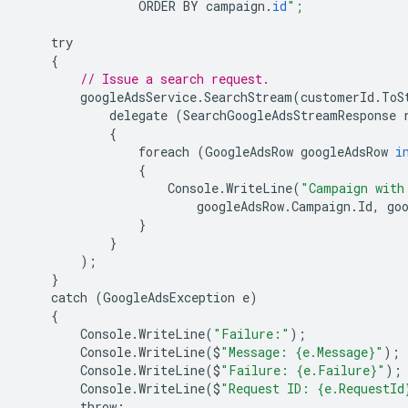
ORDER
BY
campaign
.
id
";
try
{
// Issue a search request.
googleAdsService
.
SearchStream
(
customerId
.
ToS
delegate
(
SearchGoogleAdsStreamResponse
{
foreach
(
GoogleAdsRow
googleAdsRow
i
{
Console
.
WriteLine
(
"Campaign with
googleAdsRow
.
Campaign
.
Id
,
go
}
}
);
}
catch
(
GoogleAdsException
e
)
{
Console
.
WriteLine
(
"Failure:"
);
Console
.
WriteLine
(
$
"Message: {e.Message}"
);
Console
.
WriteLine
(
$
"Failure: {e.Failure}"
);
Console
.
WriteLine
(
$
"Request ID: {e.RequestId
throw
;