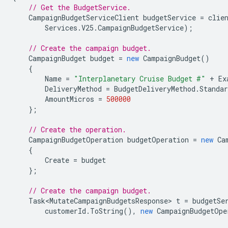
// Get the BudgetService.
CampaignBudgetServiceClient
budgetService
=
clie
Services
.
V25
.
CampaignBudgetService
);
// Create the campaign budget.
CampaignBudget
budget
=
new
CampaignBudget
()
{
Name
=
"Interplanetary Cruise Budget #"
+
Ex
DeliveryMethod
=
BudgetDeliveryMethod
.
Standar
AmountMicros
=
500000
};
// Create the operation.
CampaignBudgetOperation
budgetOperation
=
new
Ca
{
Create
=
budget
};
// Create the campaign budget.
Task<MutateCampaignBudgetsResponse>
t
=
budgetSe
customerId
.
ToString
(),
new
CampaignBudgetOpe