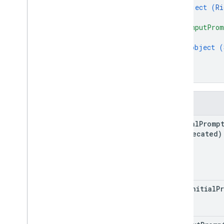
object (
Ri
}
,
"noInputProm
{
object (
}
]
}
Поля
initial
Promp
(deprecated)
rich
Initial
P