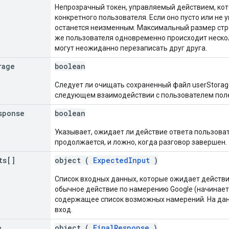
Непрозрачный токен, управляемый действием, кот
конкретного пользователя. Если оно пусто или не
останется неизменным. Максимальный размер строк
же пользователя одновременно происходит нескол
могут неожиданно перезаписать друг друга.
rage
boolean
Следует ли очищать сохраненный файл userStorage.
следующем взаимодействии с пользователем поле 
sponse
boolean
Указывает, ожидает ли действие ответа пользоват
продолжается, и ложно, когда разговор завершен.
ts[]
object (
ExpectedInput
)
Список входных данных, которые ожидает действ
обычное действие по намерению Google (начинаетс
содержащее список возможных намерений. На да
вход.
e
object (
FinalResponse
)