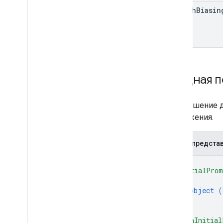
speech
Biasin
Входная п
Приглашение д
приложения.
JSON-предста
{
"initialProm
{
object (
}
]
,
"richInitial