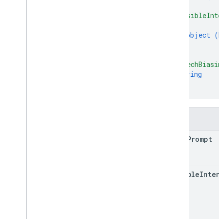
}
,
"possibleInt
{
object (
}
]
,
"speechBiasi
string
]
}
Поля
input
Prompt
possible
Inte