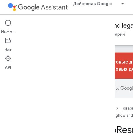
Действия в Google
Assistant
Conversational Actions
Dialogflow and leg
Информация
Путеводители
Ссылка
Образцы
Глоссарий
Чат
Диалоговые де
API
диалоговых д
Библиотеки выполнения
Node
.
js
Java
Аудио
Главная
Товар
Звуковая библиотека
Dialogflow and
Громкость звука
App
Res