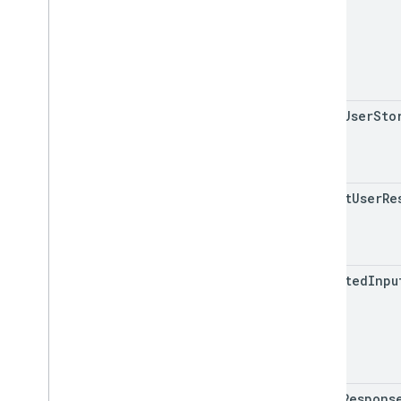
reset
User
Sto
expect
User
Re
expected
Inpu
final
Respons