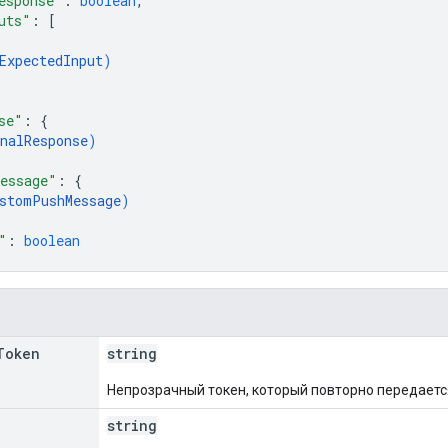
esponse"
: 
boolean
,
uts"
: 
[
ExpectedInput
)
se"
: 
{
nalResponse
)
essage"
: 
{
stomPushMessage
)
"
: 
boolean
Token
string
Непрозрачный токен, который повторно передаетс
string