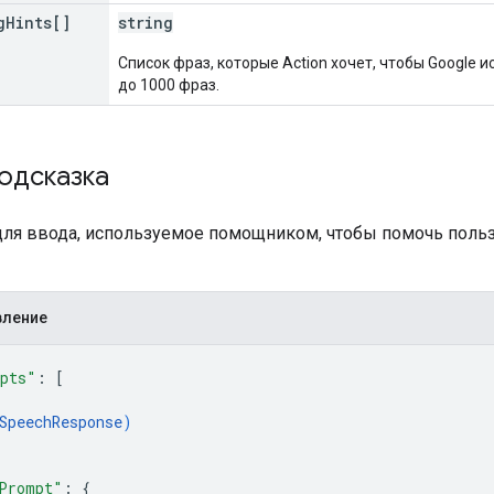
g
Hints[]
string
Список фраз, которые Action хочет, чтобы Google 
до 1000 фраз.
одсказка
ля ввода, используемое помощником, чтобы помочь поль
вление
pts"
: 
[
SpeechResponse
)
Prompt"
: 
{