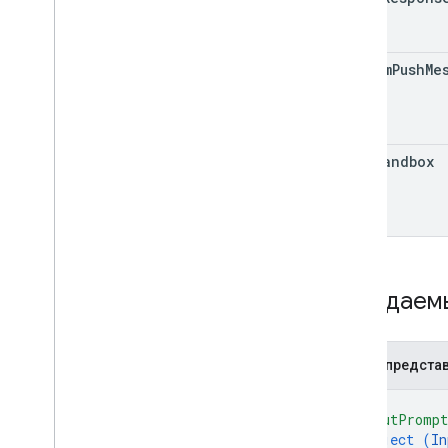
custom
Push
Me
is
In
Sandbox
Ожидаем
JSON-предста
{
"inputPromp
object (
In