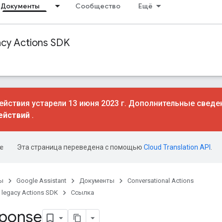
Документы
Сообщество
Ещё
acy Actions SDK
йствия устарели 13 июня 2023 г. Дополнительные сведе
ействий
.
Эта страница переведена с помощью
Cloud Translation API
.
ы
Google Assistant
Документы
Conversational Actions
 legacy Actions SDK
Ссылка
ponse