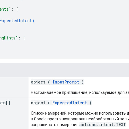
ents"
: 
[
ExpectedIntent
)
ngHints"
: 
[
object (
InputPrompt
)
Настраиваемое приглашение, используемое для за
nts[]
object (
ExpectedIntent
)
Список намерений, которые можно использовать д
в Google просто возвращали необработанный пол
actions.intent.TEXT
запрашивать намерение
.