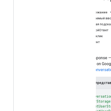
Намерения
Обзор
Содержание
Встроенные намерения
Ожидаемый вв
Входная подска
Формат вебхука
РечевойОтвет
Обзор
РичОтклик
Формат веб-перехватчика
Dialogflow
Элемент
Формат веб-перехватчика беседы
Обзор
AppResponse — 
Запрос
Actions on Goog
Ответ
json#conversat
Проверка запросов
Другие типы
Площадка для вебхуков
JSON-предста
{
Пакет действий
"conversatio
Шаблоны запросов
"userStorage
Связывание с аккаунтом
"resetUserSt