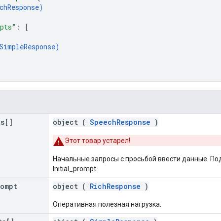
chResponse
)
pts"
: 
[
SimpleResponse
)
ts[]
object (
SpeechResponse
)
Этот товар устарел!
Начальные запросы с просьбой ввести данные. П
Initial_prompt.
rompt
object (
RichResponse
)
Оперативная полезная нагрузка.