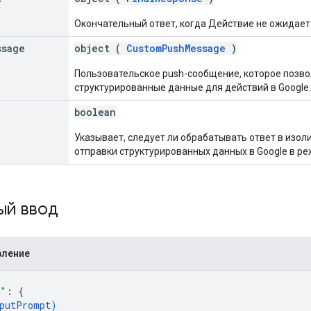
Окончательный ответ, когда Действие не ожидает
ssage
object (
CustomPushMessage
)
Пользовательское push-сообщение, которое позв
структурированные данные для действий в Google.
boolean
Указывает, следует ли обрабатывать ответ в изо
отправки структурированных данных в Google в р
ый ввод
вление
t"
: 
{
putPrompt
)