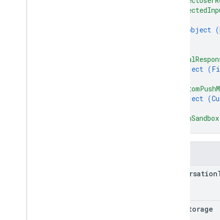
"expectUserR
Действие
"expectedInp
Пакет действий
{
Тип утверждения
object (
Auth
Grant
Type
}
РазговорВыполнение
]
,
"finalRespon
object (
Fi
}
,
"customPushM
object (
Cu
}
,
"isInSandbox
}
Поля
conversation
user
Storage