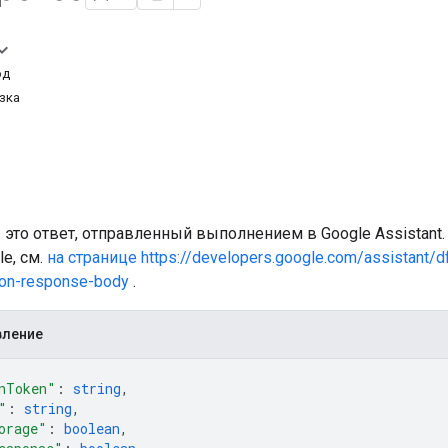
од
зка
это ответ, отправленный выполнением в Google Assistant. 
le, см.
на странице https://developers.google.com/assistant/
ion-response-body
.
вление
nToken"
: 
string
,
"
: 
string
,
orage"
: 
boolean
,