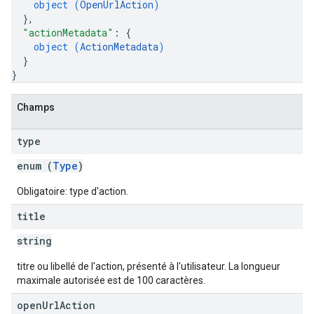
object (
OpenUrlAction
)
}
,
"actionMetadata"
: 
{
object (
ActionMetadata
)
}
}
Champs
type
enum (
Type
)
Obligatoire: type d'action.
title
string
titre ou libellé de l'action, présenté à l'utilisateur. La longueur
maximale autorisée est de 100 caractères.
open
Url
Action