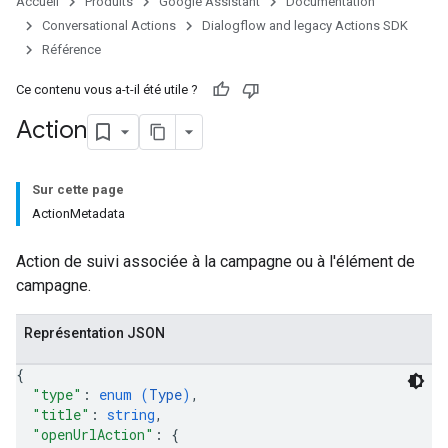
Accueil
Produits
Google Assistant
Documentation
Conversational Actions
Dialogflow and legacy Actions SDK
Référence
Ce contenu vous a-t-il été utile ?
Action
Sur cette page
ActionMetadata
Action de suivi associée à la campagne ou à l'élément de
campagne.
Représentation JSON
{
"type"
: 
enum (
Type
)
,
"title"
: 
string
,
"openUrlAction"
: 
{