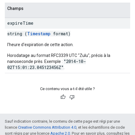
Champs
expire
Time
string (
Timestamp
format)
l'heure d'expiration de cette action.
Horodatage au format RFC3339 UTC "Zulu", précis à la
"2014-10-
nanoseconde près. Exemple :
02T15:01:23.045123456Z"
.
Ce contenu vous a-t-il été utile ?
Sauf indication contraire, le contenu de cette page est régi par une
licence
Creative Commons Attribution 4.0
, et les échantillons de code
sont régis par une licence
Apache 2.0
. Pour en savoir plus, consultez les