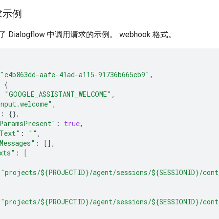
求示例
Dialogflow 中调用请求的示例。 webhook 格式。
"c4b863dd-aafe-41ad-a115-91736b665cb9"
,
{
:
"GOOGLE_ASSISTANT_WELCOME"
,
input.welcome"
,
:
{},
ParamsPresent"
:
true
,
Text"
:
""
,
Messages"
:
[],
xts"
:
[
"projects/${PROJECTID}/agent/sessions/${SESSIONID}/cont
"projects/${PROJECTID}/agent/sessions/${SESSIONID}/cont