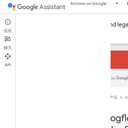
Actions on Google
Assistant
Conversational Actions
Dialogflow and leg
信息
指南
参考
示例
Glossary
聊天
API
Fulfillment libraries
Node
.
js
Java
首页
产品
G
Audio
参考
Sound library
Dialog
Audio loudness