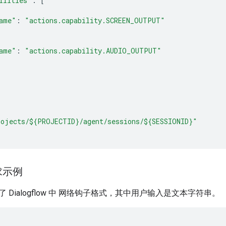
ilities"
:
[
ame"
:
"actions.capability.SCREEN_OUTPUT"
ame"
:
"actions.capability.AUDIO_OUTPUT"
rojects/${PROJECTID}/agent/sessions/${SESSIONID}"
求示例
 Dialogflow 中 网络钩子格式，其中用户输入是文本字符串。