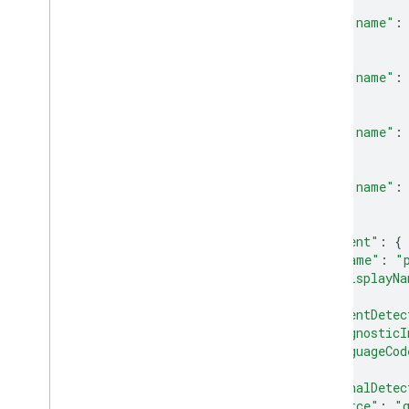
{
"name"
:
},
{
"name"
:
},
{
"name"
:
},
{
"name"
:
}
],
"intent"
:
{
"name"
:
"
"displayNa
},
"intentDetec
"diagnosticI
"languageCod
},
"originalDetec
"source"
:
"