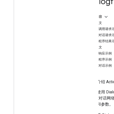
(Dialog
Intents
Overview
Built-in intents
本页内容
请求正文
Webhook format
简单调用请求
Overview
简单对话请求
Dialogflow webhook format
帮助程序结果
Conversation webhook format
响应正文
Webhook playground
简单响应示例
帮助程序示例
Action package
结束对话示例
Query patterns
Account
Linking
Action
本部分介绍 Action
Action
Package
如果你使用 Dialog
Assertion
Type
Google 对话网
Auth
Grant
Type
上下文和参数。
Conversation
Fulfillment