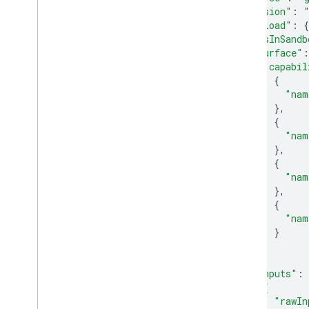
"version"
:
"payload"
:
{
"isInSandb
"surface"
:
"capabil
{
"nam
},
{
"nam
},
{
"nam
},
{
"nam
}
]
},
"inputs"
:
{
"rawIn