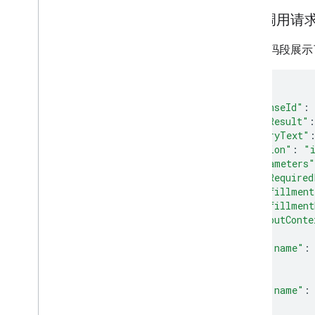
简单调用请
以下代码段展示了 
{
"responseId"
:
"queryResult"
:
"queryText"
"action"
:
"
"parameters"
"allRequired
"fulfillment
"fulfillment
"outputConte
{
"name"
:
},
{
"name"
:
},