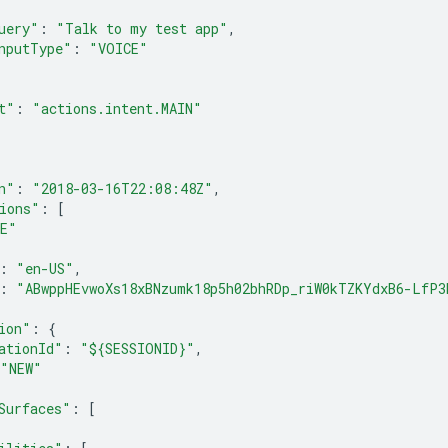
uery"
:
"Talk to my test app"
,
nputType"
:
"VOICE"
t"
:
"actions.intent.MAIN"
n"
:
"2018-03-16T22:08:48Z"
,
ions"
:
[
E"
:
"en-US"
,
:
"ABwppHEvwoXs18xBNzumk18p5h02bhRDp_riW0kTZKYdxB6-LfP3
ion"
:
{
ationId"
:
"${SESSIONID}"
,
"NEW"
Surfaces"
:
[