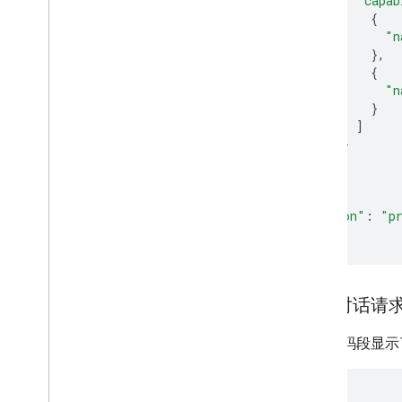
"capab
{
"n
},
{
"n
}
]
}
]
}
},
"session"
:
"p
}
简单对话请
以下代码段显示了
{