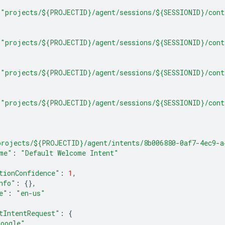
"projects/${PROJECTID}/agent/sessions/${SESSIONID}/cont
"projects/${PROJECTID}/agent/sessions/${SESSIONID}/cont
"projects/${PROJECTID}/agent/sessions/${SESSIONID}/cont
"projects/${PROJECTID}/agent/sessions/${SESSIONID}/cont
projects/${PROJECTID}/agent/intents/8b006880-0af7-4ec9-a
me"
:
"Default Welcome Intent"
tionConfidence"
:
1
,
nfo"
:
{},
e"
:
"en-us"
tIntentRequest"
:
{
google"
,