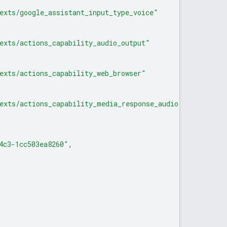
exts/google_assistant_input_type_voice"
exts/actions_capability_audio_output"
exts/actions_capability_web_browser"
exts/actions_capability_media_response_audio"
4c3-1cc503ea8260"
,