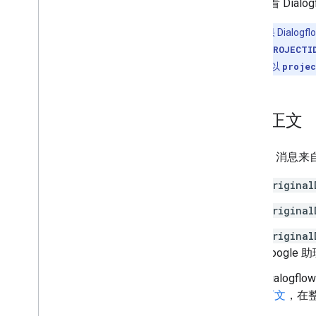
如需查看 Dialo
注意
：如果 Dialogf
projects/${PROJECTI
V2 中，此选项以
projec
请求正文
request
消息来自 
original
original
original
Google 
Dialogfl
下文
，在