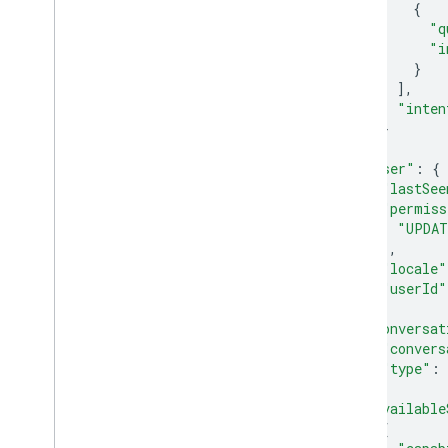
{
"q
"i
}
],
"inten
}
],
"user"
:
{
"lastSee
"permiss
"UPDAT
],
"locale"
"userId"
},
"conversat
"convers
"type"
:
},
"available
{