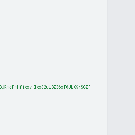
BJRjgPjHf1xqy1lxqS2uL8Z36gT6JLXSrSCZ"