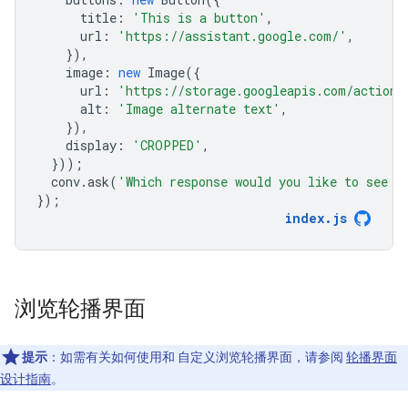
title
:
'This is a button'
,
url
:
'https://assistant.google.com/'
,
}),
image
:
new
Image
({
url
:
'https://storage.googleapis.com/actions
alt
:
'Image alternate text'
,
}),
display
:
'CROPPED'
,
}));
conv
.
ask
(
'Which response would you like to see n
});
index
.
js
浏览轮播界面
提示
：如需有关如何使用和 自定义浏览轮播界面，请参阅
轮播界面
设计指南
。