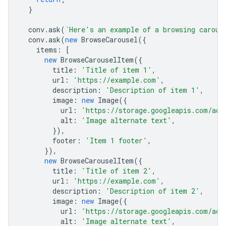
}
conv
.
ask
(
`Here's an example of a browsing carous
conv
.
ask
(
new
BrowseCarousel
({
items
:
[
new
BrowseCarouselItem
({
title
:
'Title of item 1'
,
url
:
'https://example.com'
,
description
:
'Description of item 1'
,
image
:
new
Image
({
url
:
'https://storage.googleapis.com/act
alt
:
'Image alternate text'
,
}),
footer
:
'Item 1 footer'
,
}),
new
BrowseCarouselItem
({
title
:
'Title of item 2'
,
url
:
'https://example.com'
,
description
:
'Description of item 2'
,
image
:
new
Image
({
url
:
'https://storage.googleapis.com/act
alt
:
'Image alternate text'
,