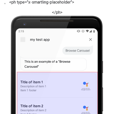
。 <ph type="x-smartling-placeholder">
</ph>