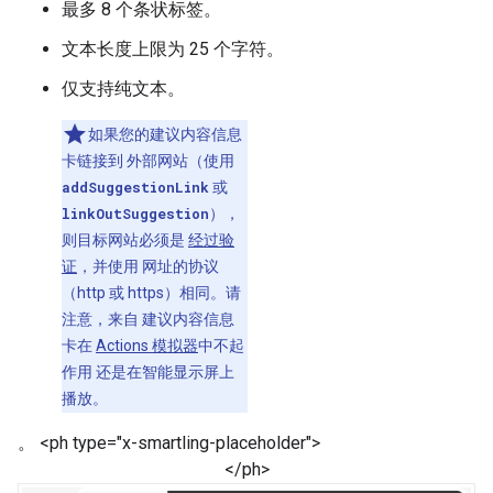
最多 8 个条状标签。
文本长度上限为 25 个字符。
仅支持纯文本。
如果您的建议内容信息
卡链接到 外部网站（使用
addSuggestionLink
或
linkOutSuggestion
），
则目标网站必须是
经过验
证
，并使用 网址的协议
（http 或 https）相同。请
注意，来自 建议内容信息
卡在
Actions 模拟器
中不起
作用 还是在智能显示屏上
播放。
。 <ph type="x-smartling-placeholder">
</ph>