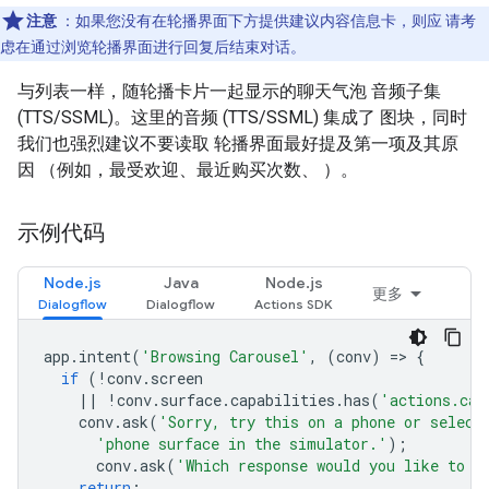
注意
：如果您没有在轮播界面下方提供建议内容信息卡，则应 请考
虑在通过浏览轮播界面进行回复后结束对话。
与列表一样，随轮播卡片一起显示的聊天气泡 音频子集
(TTS/SSML)。这里的音频 (TTS/SSML) 集成了 图块，同时
我们也强烈建议不要读取 轮播界面最好提及第一项及其原
因 （例如，最受欢迎、最近购买次数、 ）。
示例代码
Node.js
Java
Node.js
更多
app
.
intent
(
'Browsing Carousel'
,
(
conv
)
=
>
{
if
(
!
conv
.
screen
||
!
conv
.
surface
.
capabilities
.
has
(
'actions.cap
conv
.
ask
(
'Sorry, try this on a phone or select
'phone surface in the simulator.'
);
conv
.
ask
(
'Which response would you like to s
return
;