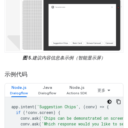
图 5.
建议内容信息条示例（智能显示屏）
示例代码
Node.js
Java
Node.js
更多
app
.
intent
(
'Suggestion Chips'
,
(
conv
)
=
>
{
if
(
!
conv
.
screen
)
{
conv
.
ask
(
'Chips can be demonstrated on screen 
conv
.
ask
(
'Which response would you like to see