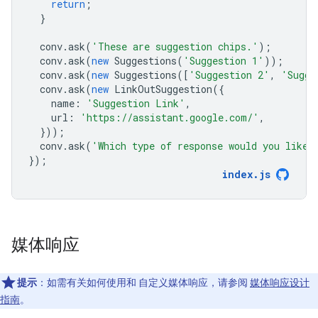
return
;
}
conv
.
ask
(
'These are suggestion chips.'
);
conv
.
ask
(
new
Suggestions
(
'Suggestion 1'
));
conv
.
ask
(
new
Suggestions
([
'Suggestion 2'
,
'Sugge
conv
.
ask
(
new
LinkOutSuggestion
({
name
:
'Suggestion Link'
,
url
:
'https://assistant.google.com/'
,
}));
conv
.
ask
(
'Which type of response would you like 
});
index
.
js
媒体响应
提示
：如需有关如何使用和 自定义媒体响应，请参阅
媒体响应设计
指南
。