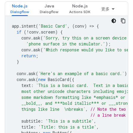
Node.js
Java
Node.js
更多
app
.
intent
(
'Basic Card'
,
(
conv
)
=
>
{
if
(
!
conv
.
screen
)
{
conv
.
ask
(
'Sorry, try this on a screen device o
'phone surface in the simulator.'
);
conv
.
ask
(
'Which response would you like to see
return
;
}
conv
.
ask
(
`Here's an example of a basic card.`
);
conv
.
ask
(
new
BasicCard
({
text
:
`This is a basic card.  Text in a basic 
    most other unicode characters including emojis
    some markdown formatting like *emphasis* or _i
    __bold__, and ***bold itallic*** or ___strong 
    things like line  \nbreaks`
,
// Note the two s
// a line break to
subtitle
:
'This is a subtitle'
,
title
:
'Title: this is a title'
,
buttons
:
new
Button
({