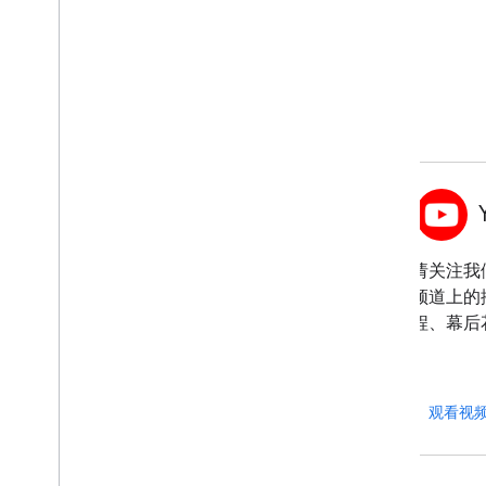
学习
向专家和其他开发者学习最佳做法。
中
向 Google 助理团队了解最佳实践和
请关注我们在
数据分析，帮助构建出色的
频道上的
Action。
程、幕后
关注我们
观看视