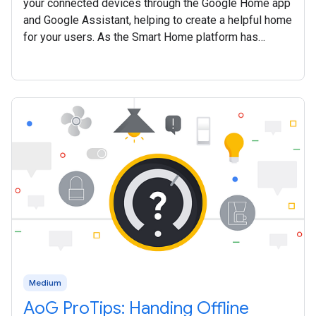
your connected devices through the Google Home app
and Google Assistant, helping to create a helpful home
for your users. As the Smart Home platform has
continued to mature over the past year, we’ve
Medium
AoG ProTips: Handing Offline