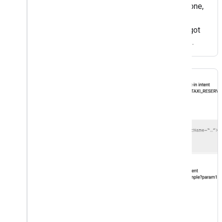
I counted and I have 129 apps installed on my phone,
not including my work profile! I doubt that I’m
an outlier. Do I use all of them? Nope, I totally forgot
that I had installed so many of them. The biggest
challenge for android developers after
Medium
App Actions 2020 Recap