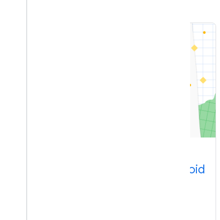
Medium
Break out from the sea of Android
App icons — What are Custom
Intents for App Actions?