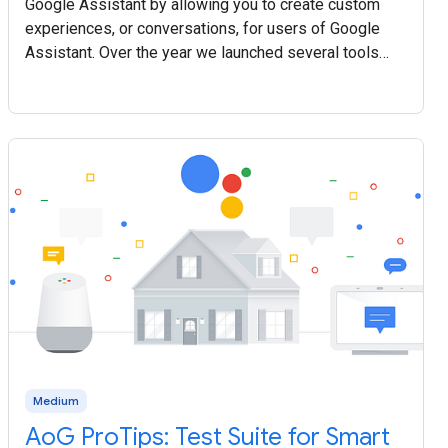
Google Assistant by allowing you to create custom
experiences, or conversations, for users of Google
Assistant. Over the year we launched several tools
and resources and we’ve listed all them all
Medium
AoG ProTips: Test Suite for Smart