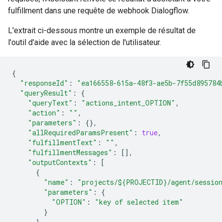
fulfillment dans une requête de webhook Dialogflow.
L'extrait ci-dessous montre un exemple de résultat de
l'outil d'aide avec la sélection de l'utilisateur.
{
"responseId"
:
"ea166558-615a-48f3-ae5b-7f55d895784
"queryResult"
:
{
"queryText"
:
"actions_intent_OPTION"
,
"action"
:
""
,
"parameters"
:
{},
"allRequiredParamsPresent"
:
true
,
"fulfillmentText"
:
""
,
"fulfillmentMessages"
:
[],
"outputContexts"
:
[
{
"name"
:
"projects/${PROJECTID}/agent/session
"parameters"
:
{
"OPTION"
:
"key of selected item"
}
}