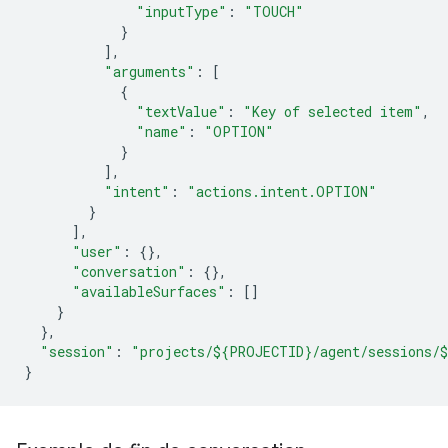
"inputType"
:
"TOUCH"
}
],
"arguments"
:
[
{
"textValue"
:
"Key of selected item"
,
"name"
:
"OPTION"
}
],
"intent"
:
"actions.intent.OPTION"
}
],
"user"
:
{},
"conversation"
:
{},
"availableSurfaces"
:
[]
}
},
"session"
:
"projects/${PROJECTID}/agent/sessions/
}