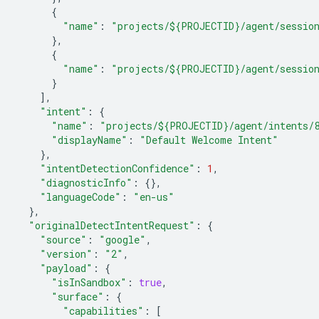
{
"name"
:
"projects/${PROJECTID}/agent/session
},
{
"name"
:
"projects/${PROJECTID}/agent/session
}
],
"intent"
:
{
"name"
:
"projects/${PROJECTID}/agent/intents/8
"displayName"
:
"Default Welcome Intent"
},
"intentDetectionConfidence"
:
1
,
"diagnosticInfo"
:
{},
"languageCode"
:
"en-us"
},
"originalDetectIntentRequest"
:
{
"source"
:
"google"
,
"version"
:
"2"
,
"payload"
:
{
"isInSandbox"
:
true
,
"surface"
:
{
"capabilities"
:
[