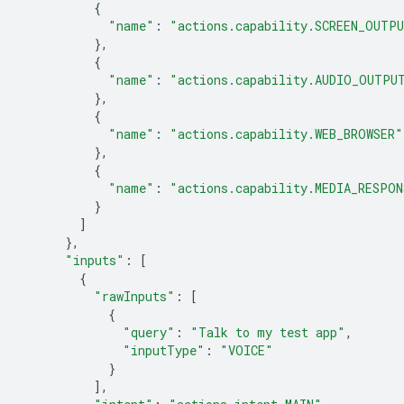
{
"name"
:
"actions.capability.SCREEN_OUTP
},
{
"name"
:
"actions.capability.AUDIO_OUTPU
},
{
"name"
:
"actions.capability.WEB_BROWSER"
},
{
"name"
:
"actions.capability.MEDIA_RESPON
}
]
},
"inputs"
:
[
{
"rawInputs"
:
[
{
"query"
:
"Talk to my test app"
,
"inputType"
:
"VOICE"
}
],