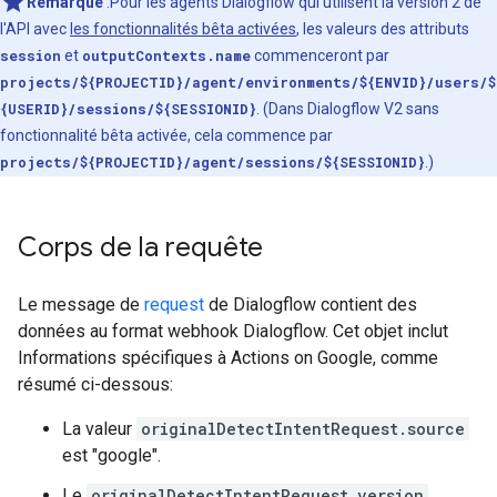
Remarque
:Pour les agents Dialogflow qui utilisent la version 2 de
l'API avec
les fonctionnalités bêta activées
, les valeurs des attributs
session
et
outputContexts.name
commenceront par
projects/${PROJECTID}/agent/environments/${ENVID}/users/$
{USERID}/sessions/${SESSIONID}
. (Dans Dialogflow V2 sans
fonctionnalité bêta activée, cela commence par
projects/${PROJECTID}/agent/sessions/${SESSIONID}
.)
Corps de la requête
Le message de
request
de Dialogflow contient des
données au format webhook Dialogflow. Cet objet inclut
Informations spécifiques à Actions on Google, comme
résumé ci-dessous:
La valeur
originalDetectIntentRequest.source
est "google".
Le
originalDetectIntentRequest.version