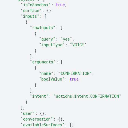
"isInSandbox"
:
true
,
"surface"
:
{},
"inputs"
:
[
{
"rawInputs"
:
[
{
"query"
:
"yes"
,
"inputType"
:
"VOICE"
}
],
"arguments"
:
[
{
"name"
:
"CONFIRMATION"
,
"boolValue"
:
true
}
],
"intent"
:
"actions.intent.CONFIRMATION"
}
],
"user"
:
{},
"conversation"
:
{},
"availableSurfaces"
:
[]