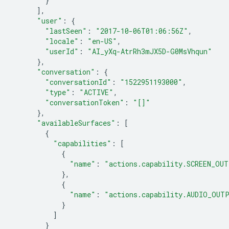
}
],
"user"
:
{
"lastSeen"
:
"2017-10-06T01:06:56Z"
,
"locale"
:
"en-US"
,
"userId"
:
"AI_yXq-AtrRh3mJX5D-G0MsVhqun"
},
"conversation"
:
{
"conversationId"
:
"1522951193000"
,
"type"
:
"ACTIVE"
,
"conversationToken"
:
"[]"
},
"availableSurfaces"
:
[
{
"capabilities"
:
[
{
"name"
:
"actions.capability.SCREEN_OU
},
{
"name"
:
"actions.capability.AUDIO_OUT
}
]
}