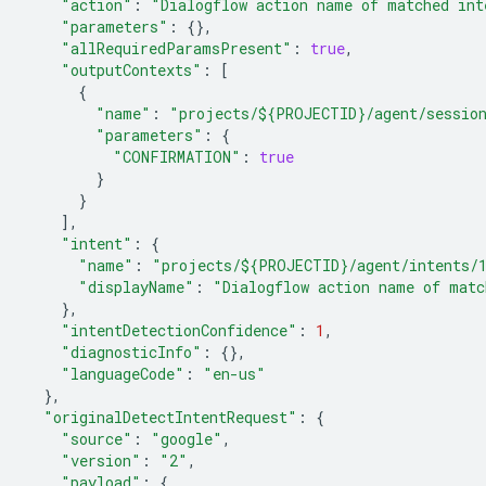
"action"
:
"Dialogflow action name of matched int
"parameters"
:
{},
"allRequiredParamsPresent"
:
true
,
"outputContexts"
:
[
{
"name"
:
"projects/${PROJECTID}/agent/session
"parameters"
:
{
"CONFIRMATION"
:
true
}
}
],
"intent"
:
{
"name"
:
"projects/${PROJECTID}/agent/intents/1
"displayName"
:
"Dialogflow action name of matc
},
"intentDetectionConfidence"
:
1
,
"diagnosticInfo"
:
{},
"languageCode"
:
"en-us"
},
"originalDetectIntentRequest"
:
{
"source"
:
"google"
,
"version"
:
"2"
,
"payload"
:
{