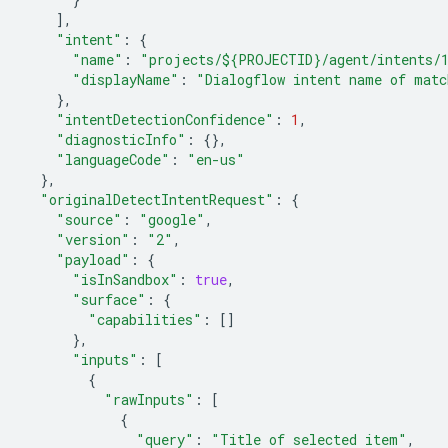
],
"intent"
:
{
"name"
:
"projects/${PROJECTID}/agent/intents/1
"displayName"
:
"Dialogflow intent name of matc
},
"intentDetectionConfidence"
:
1
,
"diagnosticInfo"
:
{},
"languageCode"
:
"en-us"
},
"originalDetectIntentRequest"
:
{
"source"
:
"google"
,
"version"
:
"2"
,
"payload"
:
{
"isInSandbox"
:
true
,
"surface"
:
{
"capabilities"
:
[]
},
"inputs"
:
[
{
"rawInputs"
:
[
{
"query"
:
"Title of selected item"
,