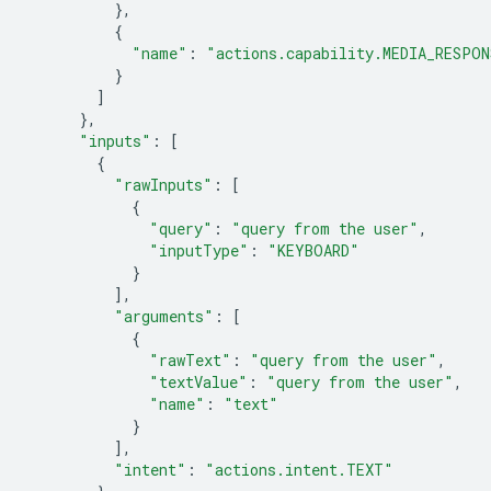
},
{
"name"
:
"actions.capability.MEDIA_RESPON
}
]
},
"inputs"
:
[
{
"rawInputs"
:
[
{
"query"
:
"query from the user"
,
"inputType"
:
"KEYBOARD"
}
],
"arguments"
:
[
{
"rawText"
:
"query from the user"
,
"textValue"
:
"query from the user"
,
"name"
:
"text"
}
],
"intent"
:
"actions.intent.TEXT"