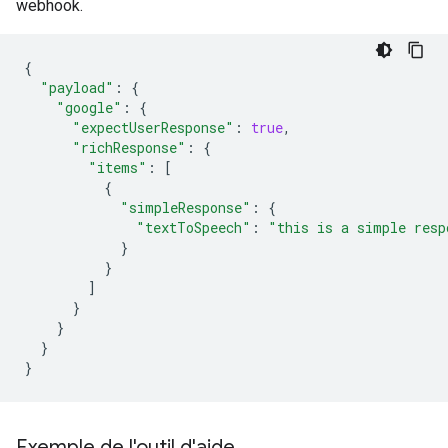
webhook.
{
"payload"
:
{
"google"
:
{
"expectUserResponse"
:
true
,
"richResponse"
:
{
"items"
:
[
{
"simpleResponse"
:
{
"textToSpeech"
:
"this is a simple resp
}
}
]
}
}
}
}
Exemple de l'outil d'aide