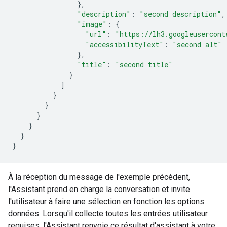
},
"description"
:
"second description"
,
"image"
:
{
"url"
:
"https://lh3.googleusercont
"accessibilityText"
:
"second alt"
},
"title"
:
"second title"
}
]
}
}
}
}
}
}
À la réception du message de l'exemple précédent,
l'Assistant prend en charge la conversation et invite
l'utilisateur à faire une sélection en fonction les options
données. Lorsqu'il collecte toutes les entrées utilisateur
requises, l'Assistant renvoie ce résultat d'assistant à votre