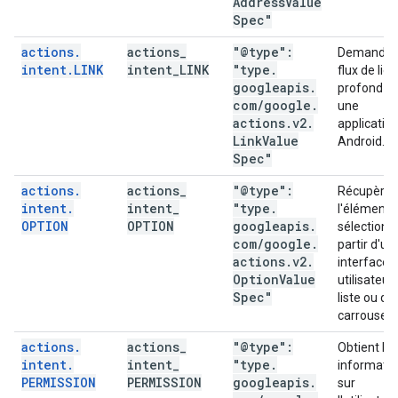
Address
Value
Spec"
actions
.
actions
_
"@type":
Demande 
intent
.
LINK
intent
_
LINK
"type
.
flux de lien
googleapis
.
profond d
com
/
google
.
une
actions
.
v2
.
applicatio
Link
Value
Android.
Spec"
actions
.
actions
_
"@type":
Récupère
intent
.
intent
_
"type
.
l'élément
OPTION
OPTION
googleapis
.
sélectionn
com
/
google
.
partir d'un
actions
.
v2
.
interface
Option
Value
utilisateur
Spec"
liste ou de
carrousel.
actions
.
actions
_
"@type":
Obtient les
intent
.
intent
_
"type
.
informati
PERMISSION
PERMISSION
googleapis
.
sur