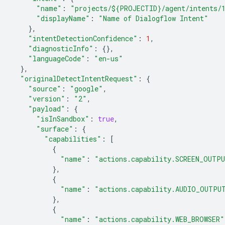
"name"
:
"projects/${PROJECTID}/agent/intents/1
"displayName"
:
"Name of Dialogflow Intent"
},
"intentDetectionConfidence"
:
1
,
"diagnosticInfo"
:
{},
"languageCode"
:
"en-us"
},
"originalDetectIntentRequest"
:
{
"source"
:
"google"
,
"version"
:
"2"
,
"payload"
:
{
"isInSandbox"
:
true
,
"surface"
:
{
"capabilities"
:
[
{
"name"
:
"actions.capability.SCREEN_OUTP
},
{
"name"
:
"actions.capability.AUDIO_OUTPU
},
{
"name"
:
"actions.capability.WEB_BROWSER"