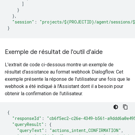
]
}
},
"session"
:
"projects/${PROJECTID}/agent/sessions/
}
Exemple de résultat de l'outil d'aide
L'extrait de code ci-dessous montre un exemple de
résultat d'assistance au format webhook Dialogflow. Cet
exemple présente la réponse de l'utilisateur une fois que le
webhook a été indiqué à l'Assistant dont il a besoin pour
obtenir la confirmation de l'utilisateur.
{
"responseId"
:
"cb6f5ec2-c26e-4349-b561-a9ddd6a0e49
"queryResult"
:
{
"queryText"
:
"actions_intent_CONFIRMATION"
,