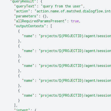
"queryResult"
:
{
"queryText"
:
"query from the user"
,
"action"
:
"action.name.of.matched.dialogflow.int
"parameters"
:
{},
"allRequiredParamsPresent"
:
true
,
"outputContexts"
:
[
{
"name"
:
"projects/${PROJECTID}/agent/session
},
{
"name"
:
"projects/${PROJECTID}/agent/session
},
{
"name"
:
"projects/${PROJECTID}/agent/session
},
{
"name"
:
"projects/${PROJECTID}/agent/session
},
{
"name"
:
"projects/${PROJECTID}/agent/session
}
],
"intent"
:
{