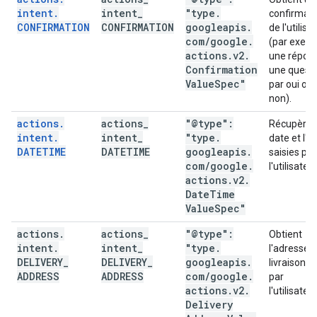
intent
.
intent
_
"type
.
confirmati
CONFIRMATION
CONFIRMATION
googleapis
.
de l'utilisa
com
/
google
.
(par exemp
actions
.
v2
.
une répon
Confirmation
une quest
Value
Spec"
par oui ou 
non).
actions
.
actions
_
"@type":
Récupère 
intent
.
intent
_
"type
.
date et l'h
DATETIME
DATETIME
googleapis
.
saisies par
com
/
google
.
l'utilisateur
actions
.
v2
.
Date
Time
Value
Spec"
actions
.
actions
_
"@type":
Obtient
intent
.
intent
_
"type
.
l'adresse 
DELIVERY
_
DELIVERY
_
googleapis
.
livraison s
ADDRESS
ADDRESS
com
/
google
.
par
actions
.
v2
.
l'utilisateur
Delivery