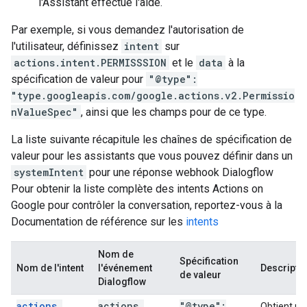
l'Assistant effectue l'aide.
Par exemple, si vous demandez l'autorisation de
l'utilisateur, définissez
intent
sur
actions.intent.PERMISSSION
et le
data
à la
spécification de valeur pour
"@type":
"type.googleapis.com/google.actions.v2.Permissio
nValueSpec"
, ainsi que les champs pour de ce type.
La liste suivante récapitule les chaînes de spécification de
valeur pour les assistants que vous pouvez définir dans un
systemIntent
pour une réponse webhook Dialogflow
Pour obtenir la liste complète des intents Actions on
Google pour contrôler la conversation, reportez-vous à la
Documentation de référence sur les
intents
Nom de
Spécification
Nom de l'intent
l'événement
Descripti
de valeur
Dialogflow
actions
.
actions
_
"@type":
Obtient un