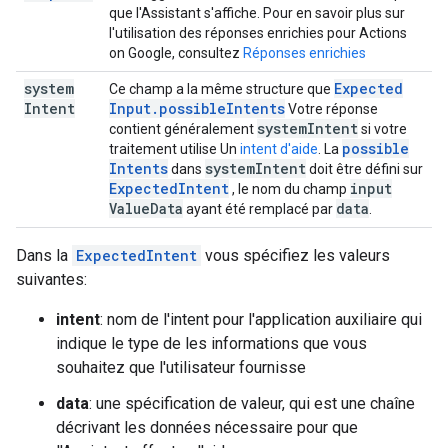
que l'Assistant s'affiche. Pour en savoir plus sur
l'utilisation des réponses enrichies pour Actions
on Google, consultez
Réponses enrichies
system
Expected
Ce champ a la même structure que
Intent
Input
.
possible
Intents
Votre réponse
system
Intent
contient généralement
si votre
possible
traitement utilise Un
intent d'aide
. La
Intents
system
Intent
dans
doit être défini sur
Expected
Intent
input
, le nom du champ
Value
Data
data
ayant été remplacé par
.
Dans la
ExpectedIntent
vous spécifiez les valeurs
suivantes:
intent
: nom de l'intent pour l'application auxiliaire qui
indique le type de les informations que vous
souhaitez que l'utilisateur fournisse
data
: une spécification de valeur, qui est une chaîne
décrivant les données nécessaire pour que