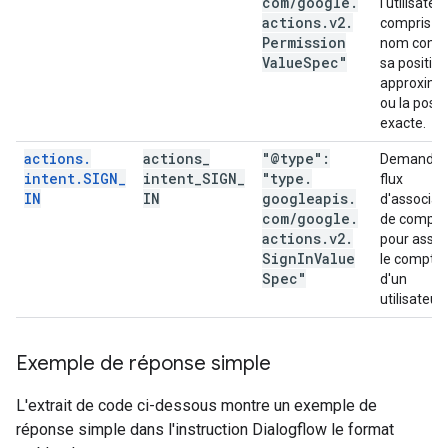
com
/
google
.
l'utilisateur
actions
.
v2
.
compris s
Permission
nom compl
Value
Spec"
sa position
approxima
ou la posit
exacte.
actions
.
actions
_
"@type":
Demande 
intent
.
SIGN
_
intent
_
SIGN
_
"type
.
flux
IN
IN
googleapis
.
d'associat
com
/
google
.
de compte
actions
.
v2
.
pour assoc
Sign
In
Value
le compte
Spec"
d'un
utilisateur.
Exemple de réponse simple
L'extrait de code ci-dessous montre un exemple de
réponse simple dans l'instruction Dialogflow le format