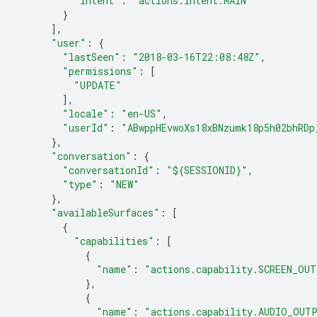
"intent"
:
"actions.intent.MAIN"
}
],
"user"
:
{
"lastSeen"
:
"2018-03-16T22:08:48Z"
,
"permissions"
:
[
"UPDATE"
],
"locale"
:
"en-US"
,
"userId"
:
"ABwppHEvwoXs18xBNzumk18p5h02bhRDp
},
"conversation"
:
{
"conversationId"
:
"${SESSIONID}"
,
"type"
:
"NEW"
},
"availableSurfaces"
:
[
{
"capabilities"
:
[
{
"name"
:
"actions.capability.SCREEN_OU
},
{
"name"
:
"actions.capability.AUDIO_OUT