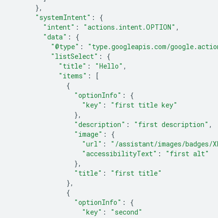
},
"systemIntent"
:
{
"intent"
:
"actions.intent.OPTION"
,
"data"
:
{
"@type"
:
"type.googleapis.com/google.actio
"listSelect"
:
{
"title"
:
"Hello"
,
"items"
:
[
{
"optionInfo"
:
{
"key"
:
"first title key"
},
"description"
:
"first description"
,
"image"
:
{
"url"
:
"/assistant/images/badges/X
"accessibilityText"
:
"first alt"
},
"title"
:
"first title"
},
{
"optionInfo"
:
{
"key"
:
"second"