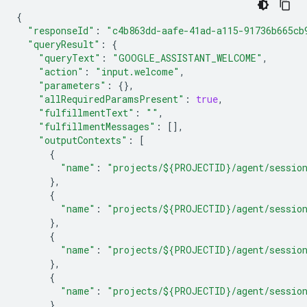
{
"responseId"
:
"c4b863dd-aafe-41ad-a115-91736b665cb
"queryResult"
:
{
"queryText"
:
"GOOGLE_ASSISTANT_WELCOME"
,
"action"
:
"input.welcome"
,
"parameters"
:
{},
"allRequiredParamsPresent"
:
true
,
"fulfillmentText"
:
""
,
"fulfillmentMessages"
:
[],
"outputContexts"
:
[
{
"name"
:
"projects/${PROJECTID}/agent/session
},
{
"name"
:
"projects/${PROJECTID}/agent/session
},
{
"name"
:
"projects/${PROJECTID}/agent/session
},
{
"name"
:
"projects/${PROJECTID}/agent/session
},