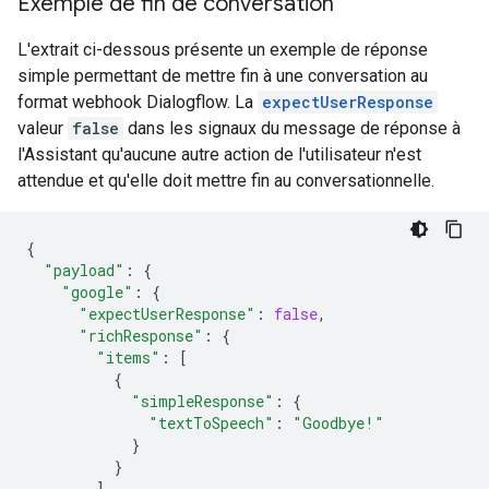
Exemple de fin de conversation
L'extrait ci-dessous présente un exemple de réponse
simple permettant de mettre fin à une conversation au
format webhook Dialogflow. La
expectUserResponse
valeur
false
dans les signaux du message de réponse à
l'Assistant qu'aucune autre action de l'utilisateur n'est
attendue et qu'elle doit mettre fin au conversationnelle.
{
"payload"
:
{
"google"
:
{
"expectUserResponse"
:
false
,
"richResponse"
:
{
"items"
:
[
{
"simpleResponse"
:
{
"textToSpeech"
:
"Goodbye!"
}
}
]